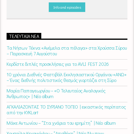
10.00.
Επιλεγμένα τραγούδια
από την
εγχώρια
και τη
διεθνή
σκηνή
εναλλάσσονται αρμονικά, θυμίζοντάς μας πως δουλειά και
Info and episodes
τέχνη πάνε μαζί.
Καθημερινά
(Δευτέρα-Παρασκευή)
07:00 –
10:00
στον
Empneusi 107 FM
.
ΤΕΛΕΥΤΑΊΑ ΝΈΑ
Τα Νήσων Τέκνα «Ανέμελα στα πέλαγα» στα Χρούσσα Σύρου
– Παρασκευή 7 Αυγούστου
Κερδίστε διπλές προσκλήσεις για το AVLI FEST 2026
10 χρόνια Διεθνές Φεστιβάλ Εκκλησιαστικού Οργάνου «ΑΝΩ»
– Ένας διεθνής πολιτιστικός θεσμός γιορτάζει στη Σύρο​
Μαρία Παπαγεωργίου – «Ο Τελευταίος Αναλογικός
Άνθρωπος» | Νέο album
ΑΓΚΑΛΙΑΖΟΝΤΑΣ ΤΟ ΣΥΡΙΑΝΟ ΤΟΠΙΟ | εικαστικός περίπατος
από την KYKLart
Μάκε Αντωνίου – “Στα χνάρια του ερημίτη” | Νέο album
Χρυσούλα Κεχαγιόγλου – “Αποθήκη” | Νέο Άλμπουμ