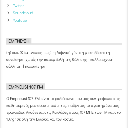
Twitter
Soundcloud
YouTube
ΈΜΠΝΕΥΣΗ
(η) ουσ. (Κ έμπνευσις, εως): η ξαφνική γένεση μιας ιδέας στη
συνείδηση χωρίς την παρεμβολή της θέλησης | καλλιτεχνική
σύλληψη | παρακίνηση
EMPNEUSI 107 FM
Ο Empneusi 107 FM είναι το ραδιόφωνο που μας συντροφεύει στις
καθημερινές μας δραστηριότητες, παίζοντας τα αγαπημένα μας
τραγούδια. Ακούγεται στις Κυκλάδες στους 107 MHz των FM και στο
107.gr σε όλη την Ελλάδα και τον κόσμο.