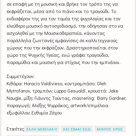
σε επαφή με τη μουσική και βρήκε τον τρόπο της να
εκφράζεται, μέσα από το πιάνο και το τραγούδι. Το
ενδιαφέρον της για τον τομέα της ψυχολογίας και τον
ελεύθερο μουσικό αυτοσχεδιασμό, την οδήγησαν στο να
ασχοληθεί με την Μουσικοθεραπεία, κάνοντας
παράλληλα ζωντανές εμφανίσεις σε καλλιτεχνικούς
χώρους που την εκφράζουν. Δραστηριοποιείται στον
χώρο της Ψυχικής Υγείας, ενώ γράφει τραγούδια,
παραμύθια και μουσική για στίχους που την εμπνέουν.
Συμμετέχουν:
Κιθάρα: Horacio Valdivieso, κοντραμπάσο: Oleh
Mytrofanov, τρομπόνι: Luppo Gesualdi, κρουστά: Jake
Naugle, μίξη: Γιάννης Τούντας, mastering: Barry Gardner,
παραγωγή: Αλέξης Ψυρράκος, artwork/επιμέλεια
εξωφύλλου: Ευθυμία Ζάχου
Ετικέτες
ΕΛΛΗ ΜΙΧΕΛΑΚΗ
ΚΑΙ ΕΙΜΑΙ ΕΔΩ
ΜΙΚΡΟΣ ΗΡΩΣ