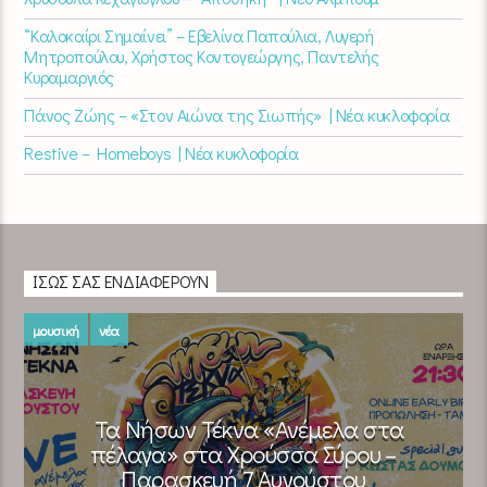
“Καλοκαίρι Σημαίνει” – Εβελίνα Παπούλια, Λυγερή
Μητροπούλου, Χρήστος Κοντογεώργης, Παντελής
Κυραμαργιός
Πάνος Ζώης – «Στον Αιώνα της Σιωπής» | Νέα κυκλοφορία
Restive – Homeboys | Νέα κυκλοφορία
ΊΣΩΣ ΣΑΣ ΕΝΔΙΑΦΈΡΟΥΝ
μουσική
νέα
Τα Νήσων Τέκνα «Ανέμελα στα
πέλαγα» στα Χρούσσα Σύρου –
Παρασκευή 7 Αυγούστου