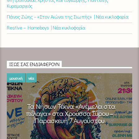
Κυραμαργιός
Πάνος Ζώης – «Στον Αιώνα της Σιωπής» | Νέα κυκλοφορία
Restive – Homeboys | Νέα κυκλοφορία
ΊΣΩΣ ΣΑΣ ΕΝΔΙΑΦΈΡΟΥΝ
μουσική
νέα
Τα Νήσων Τέκνα «Ανέμελα στα
πέλαγα» στα Χρούσσα Σύρου –
Παρασκευή 7 Αυγούστου