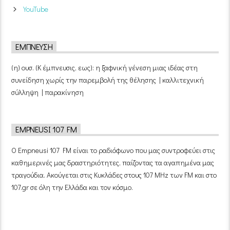
YouTube
ΈΜΠΝΕΥΣΗ
(η) ουσ. (Κ έμπνευσις, εως): η ξαφνική γένεση μιας ιδέας στη
συνείδηση χωρίς την παρεμβολή της θέλησης | καλλιτεχνική
σύλληψη | παρακίνηση
EMPNEUSI 107 FM
Ο Empneusi 107 FM είναι το ραδιόφωνο που μας συντροφεύει στις
καθημερινές μας δραστηριότητες, παίζοντας τα αγαπημένα μας
τραγούδια. Ακούγεται στις Κυκλάδες στους 107 MHz των FM και στο
107.gr σε όλη την Ελλάδα και τον κόσμο.