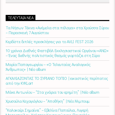
ΤΕΛΕΥΤΑΊΑ ΝΈΑ
Τα Νήσων Τέκνα «Ανέμελα στα πέλαγα» στα Χρούσσα Σύρου
– Παρασκευή 7 Αυγούστου
Κερδίστε διπλές προσκλήσεις για το AVLI FEST 2026
10 χρόνια Διεθνές Φεστιβάλ Εκκλησιαστικού Οργάνου «ΑΝΩ»
– Ένας διεθνής πολιτιστικός θεσμός γιορτάζει στη Σύρο​
Μαρία Παπαγεωργίου – «Ο Τελευταίος Αναλογικός
Άνθρωπος» | Νέο album
ΑΓΚΑΛΙΑΖΟΝΤΑΣ ΤΟ ΣΥΡΙΑΝΟ ΤΟΠΙΟ | εικαστικός περίπατος
από την KYKLart
Μάκε Αντωνίου – “Στα χνάρια του ερημίτη” | Νέο album
Χρυσούλα Κεχαγιόγλου – “Αποθήκη” | Νέο Άλμπουμ
“Καλοκαίρι Σημαίνει” – Εβελίνα Παπούλια, Λυγερή
Μητροπούλου, Χρήστος Κοντογεώργης, Παντελής