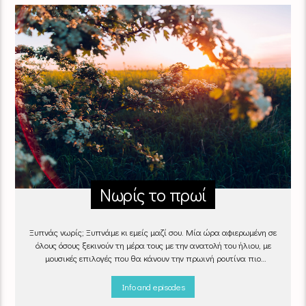
Νωρίς το πρωί
Ξυπνάς νωρίς; Ξυπνάμε κι εμείς μαζί σου. Μία ώρα αφιερωμένη σε
όλους όσους ξεκινούν τη μέρα τους με την ανατολή του ήλιου, με
μουσικές επιλογές που θα κάνουν την πρωινή ρουτίνα πιο
ευχάριστη!
"Νωρίς το πρωί" καθημερινά
(Δευτέρα - Παρασκευή)
06:00 - 07:00 στον Empneusi 107 FM
Info and episodes