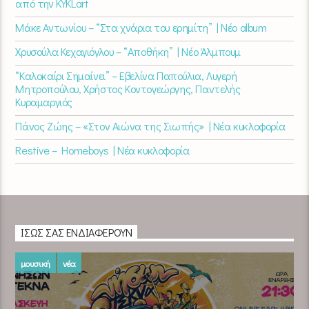
από την KYKLart
Μάκε Αντωνίου – “Στα χνάρια του ερημίτη” | Νέο album
Χρυσούλα Κεχαγιόγλου – “Αποθήκη” | Νέο Άλμπουμ
“Καλοκαίρι Σημαίνει” – Εβελίνα Παπούλια, Λυγερή
Μητροπούλου, Χρήστος Κοντογεώργης, Παντελής
Κυραμαργιός
Πάνος Ζώης – «Στον Αιώνα της Σιωπής» | Νέα κυκλοφορία
Restive – Homeboys | Νέα κυκλοφορία
ΊΣΩΣ ΣΑΣ ΕΝΔΙΑΦΈΡΟΥΝ
μουσική
νέα