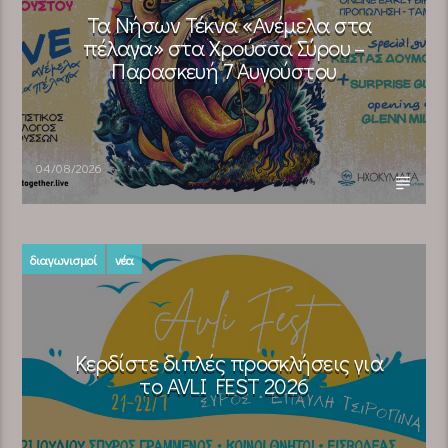
Τα Νήσων Τέκνα «Ανέμελα στα
πέλαγα» στα Χρούσσα Σύρου –
Παρασκευή 7 Αυγούστου
04/08/2026
διαγωνισμοί
νέα
Κερδίστε διπλές προσκλήσεις για
το AVLI FEST 2026