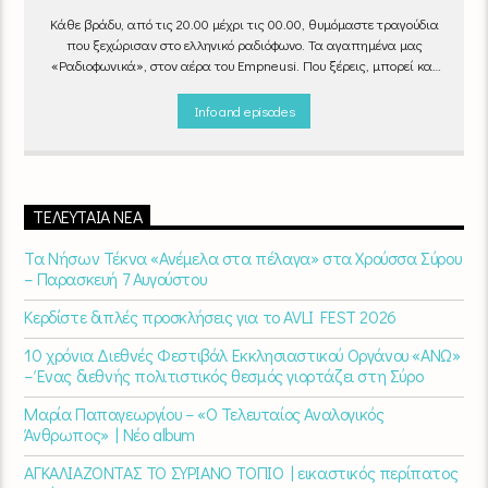
Κάθε βράδυ, από τις 20.00 μέχρι τις 00.00, θυμόμαστε τραγούδια
που ξεχώρισαν στο ελληνικό ραδιόφωνο. Τα αγαπημένα μας
«Ραδιοφωνικά», στον αέρα του Empneusi. Που ξέρεις, μπορεί και
το δικό σου αγαπημένο τραγούδι να βρίσκεται μέσα σ’ αυτά!
Κάθε
βράδυ 20
:00 – 00:00
στον
Empneusi 107 FM
.
Info and episodes
ΤΕΛΕΥΤΑΊΑ ΝΈΑ
Τα Νήσων Τέκνα «Ανέμελα στα πέλαγα» στα Χρούσσα Σύρου
– Παρασκευή 7 Αυγούστου
Κερδίστε διπλές προσκλήσεις για το AVLI FEST 2026
10 χρόνια Διεθνές Φεστιβάλ Εκκλησιαστικού Οργάνου «ΑΝΩ»
– Ένας διεθνής πολιτιστικός θεσμός γιορτάζει στη Σύρο​
Μαρία Παπαγεωργίου – «Ο Τελευταίος Αναλογικός
Άνθρωπος» | Νέο album
ΑΓΚΑΛΙΑΖΟΝΤΑΣ ΤΟ ΣΥΡΙΑΝΟ ΤΟΠΙΟ | εικαστικός περίπατος