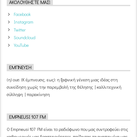
ΑΚΟΛΟΥΘΉΣΤΕ ΜΑΣ!
Facebook
Instagram
Twitter
Soundcloud
YouTube
ΈΜΠΝΕΥΣΗ
(η) ουσ. (Κ έμπνευσις, εως): η ξαφνική γένεση μιας ιδέας στη
συνείδηση χωρίς την παρεμβολή της θέλησης | καλλιτεχνική
σύλληψη | παρακίνηση
EMPNEUSI 107 FM
Ο Empneusi 107 FM είναι το ραδιόφωνο που μας συντροφεύει στις
καθημερινές μας δραστηριότητες, παίζοντας τα αγαπημένα μας