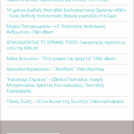
10 χρόνια Διεθνές Φεστιβάλ Εκκλησιαστικού Οργάνου «ΑΝΩ»
– Ένας διεθνής πολιτιστικός θεσμός γιορτάζει στη Σύρο​
Μαρία Παπαγεωργίου – «Ο Τελευταίος Αναλογικός
Άνθρωπος» | Νέο album
ΑΓΚΑΛΙΑΖΟΝΤΑΣ ΤΟ ΣΥΡΙΑΝΟ ΤΟΠΙΟ | εικαστικός περίπατος
από την KYKLart
Μάκε Αντωνίου – “Στα χνάρια του ερημίτη” | Νέο album
Χρυσούλα Κεχαγιόγλου – “Αποθήκη” | Νέο Άλμπουμ
“Καλοκαίρι Σημαίνει” – Εβελίνα Παπούλια, Λυγερή
Μητροπούλου, Χρήστος Κοντογεώργης, Παντελής
Κυραμαργιός
Πάνος Ζώης – «Στον Αιώνα της Σιωπής» | Νέα κυκλοφορία