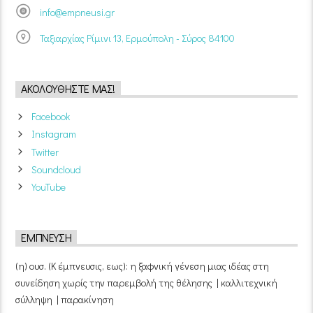
info@empneusi.gr
Ταξιαρχίας Ρίμινι 13, Ερμούπολη - Σύρος 84100
ΑΚΟΛΟΥΘΉΣΤΕ ΜΑΣ!
Facebook
Instagram
Twitter
Soundcloud
YouTube
ΈΜΠΝΕΥΣΗ
(η) ουσ. (Κ έμπνευσις, εως): η ξαφνική γένεση μιας ιδέας στη
συνείδηση χωρίς την παρεμβολή της θέλησης | καλλιτεχνική
σύλληψη | παρακίνηση