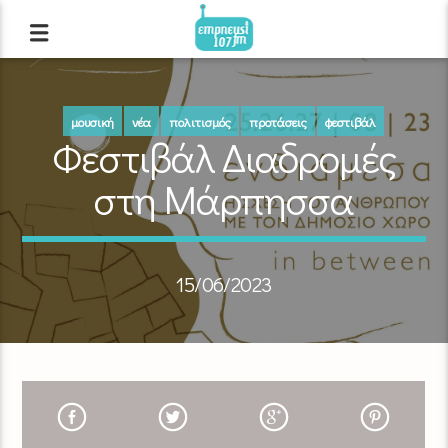
μουσική
νέα
πολιτισμός
προτάσεις
φεστιβάλ
Φεστιβάλ Διαδρομές
στη Μάρπησσα
15/06/2023