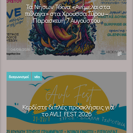
Τα Νήσων Τέκνα «Ανέμελα στα
πέλαγα» στα Χρούσσα Σύρου –
Παρασκευή 7 Αυγούστου
04/08/2026
διαγωνισμοί
νέα
Κερδίστε διπλές προσκλήσεις για
το AVLI FEST 2026