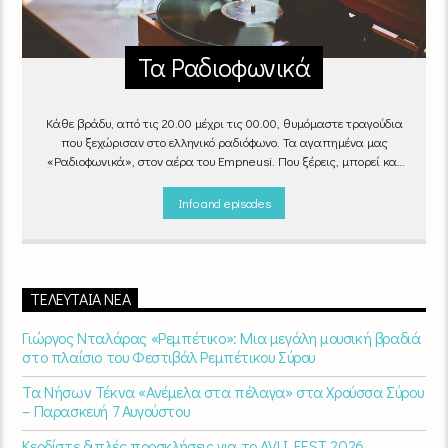
Τα Ραδιοφωνικά
Κάθε βράδυ, από τις 20.00 μέχρι τις 00.00, θυμόμαστε τραγούδια
που ξεχώρισαν στο ελληνικό ραδιόφωνο. Τα αγαπημένα μας
«Ραδιοφωνικά», στον αέρα του Empneusi. Που ξέρεις, μπορεί και
το δικό σου αγαπημένο τραγούδι να βρίσκεται μέσα σ’ αυτά!
Κάθε
βράδυ 20
:00 – 00:00
στον
Empneusi 107 FM
.
Info and episodes
ΤΕΛΕΥΤΑΊΑ ΝΈΑ
Γιώργος Νταλάρας «Ρεμπέτικο»: Μια μεγάλη μουσική βραδιά
στο πλαίσιο του Φεστιβάλ Ρεμπέτικου Σύρου
Τα Νήσων Τέκνα «Ανέμελα στα πέλαγα» στα Χρούσσα Σύρου
– Παρασκευή 7 Αυγούστου
Κερδίστε διπλές προσκλήσεις για το AVLI FEST 2026