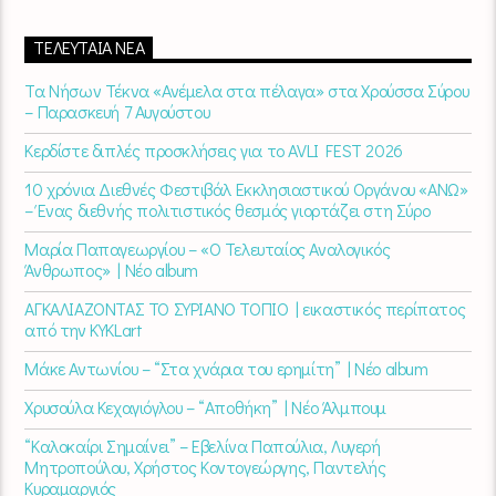
ΤΕΛΕΥΤΑΊΑ ΝΈΑ
Τα Νήσων Τέκνα «Ανέμελα στα πέλαγα» στα Χρούσσα Σύρου
– Παρασκευή 7 Αυγούστου
Κερδίστε διπλές προσκλήσεις για το AVLI FEST 2026
10 χρόνια Διεθνές Φεστιβάλ Εκκλησιαστικού Οργάνου «ΑΝΩ»
– Ένας διεθνής πολιτιστικός θεσμός γιορτάζει στη Σύρο​
Μαρία Παπαγεωργίου – «Ο Τελευταίος Αναλογικός
Άνθρωπος» | Νέο album
ΑΓΚΑΛΙΑΖΟΝΤΑΣ ΤΟ ΣΥΡΙΑΝΟ ΤΟΠΙΟ | εικαστικός περίπατος
από την KYKLart
Μάκε Αντωνίου – “Στα χνάρια του ερημίτη” | Νέο album
Χρυσούλα Κεχαγιόγλου – “Αποθήκη” | Νέο Άλμπουμ
“Καλοκαίρι Σημαίνει” – Εβελίνα Παπούλια, Λυγερή
Μητροπούλου, Χρήστος Κοντογεώργης, Παντελής
Κυραμαργιός