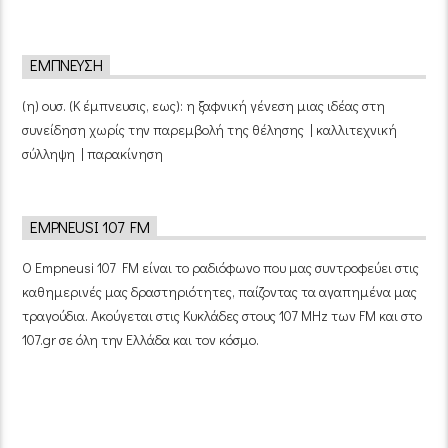
ΈΜΠΝΕΥΣΗ
(η) ουσ. (Κ έμπνευσις, εως): η ξαφνική γένεση μιας ιδέας στη
συνείδηση χωρίς την παρεμβολή της θέλησης | καλλιτεχνική
σύλληψη | παρακίνηση
EMPNEUSI 107 FM
Ο Empneusi 107 FM είναι το ραδιόφωνο που μας συντροφεύει στις
καθημερινές μας δραστηριότητες, παίζοντας τα αγαπημένα μας
τραγούδια. Ακούγεται στις Κυκλάδες στους 107 MHz των FM και στο
107.gr σε όλη την Ελλάδα και τον κόσμο.