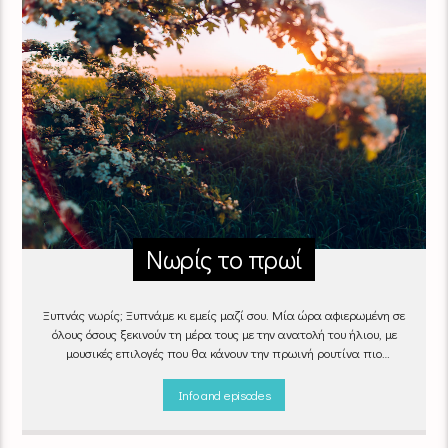
Νωρίς το πρωί
Ξυπνάς νωρίς; Ξυπνάμε κι εμείς μαζί σου. Μία ώρα αφιερωμένη σε
όλους όσους ξεκινούν τη μέρα τους με την ανατολή του ήλιου, με
μουσικές επιλογές που θα κάνουν την πρωινή ρουτίνα πιο
ευχάριστη!
"Νωρίς το πρωί" καθημερινά
(Δευτέρα - Παρασκευή)
06:00 - 07:00 στον Empneusi 107 FM
Info and episodes