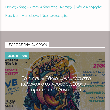
Πάνος Ζώης – «Στον Αιώνα της Σιωπής» | Νέα κυκλοφορία
Restive – Homeboys | Νέα κυκλοφορία
ΊΣΩΣ ΣΑΣ ΕΝΔΙΑΦΈΡΟΥΝ
μουσική
νέα
Τα Νήσων Τέκνα «Ανέμελα στα
πέλαγα» στα Χρούσσα Σύρου –
Παρασκευή 7 Αυγούστου