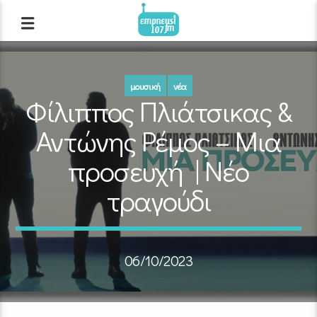
μουσική
νέα
Φίλιππος Πλιάτσικας &
Αντώνης Ρέμος – Μια
προσευχή | Νέο
τραγούδι
06/10/2023