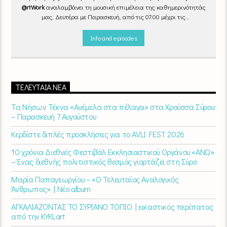
@rtWork
αναλαμβάνει τη μουσική επιμέλεια της καθημερινότητάς
μας, Δευτέρα με Παρασκευή, από τις 07.00 μέχρι τις
10.00.
Επιλεγμένα τραγούδια
από την
εγχώρια
και τη
διεθνή
σκηνή
εναλλάσσονται αρμονικά, θυμίζοντάς μας πως δουλειά και
Info and episodes
τέχνη πάνε μαζί.
Καθημερινά
(Δευτέρα-Παρασκευή)
07:00 –
10:00
στον
Empneusi 107 FM
.
ΤΕΛΕΥΤΑΊΑ ΝΈΑ
Τα Νήσων Τέκνα «Ανέμελα στα πέλαγα» στα Χρούσσα Σύρου
– Παρασκευή 7 Αυγούστου
Κερδίστε διπλές προσκλήσεις για το AVLI FEST 2026
10 χρόνια Διεθνές Φεστιβάλ Εκκλησιαστικού Οργάνου «ΑΝΩ»
– Ένας διεθνής πολιτιστικός θεσμός γιορτάζει στη Σύρο​
Μαρία Παπαγεωργίου – «Ο Τελευταίος Αναλογικός
Άνθρωπος» | Νέο album
ΑΓΚΑΛΙΑΖΟΝΤΑΣ ΤΟ ΣΥΡΙΑΝΟ ΤΟΠΙΟ | εικαστικός περίπατος
από την KYKLart