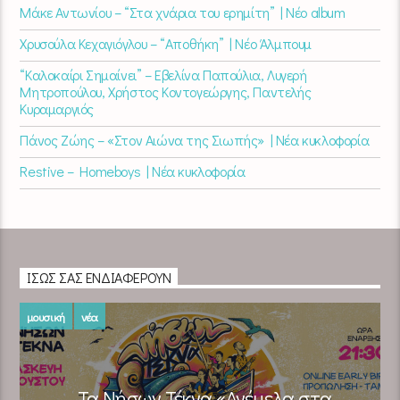
Μάκε Αντωνίου – “Στα χνάρια του ερημίτη” | Νέο album
Χρυσούλα Κεχαγιόγλου – “Αποθήκη” | Νέο Άλμπουμ
“Καλοκαίρι Σημαίνει” – Εβελίνα Παπούλια, Λυγερή
Μητροπούλου, Χρήστος Κοντογεώργης, Παντελής
Κυραμαργιός
Πάνος Ζώης – «Στον Αιώνα της Σιωπής» | Νέα κυκλοφορία
Restive – Homeboys | Νέα κυκλοφορία
ΊΣΩΣ ΣΑΣ ΕΝΔΙΑΦΈΡΟΥΝ
μουσική
νέα
Τα Νήσων Τέκνα «Ανέμελα στα