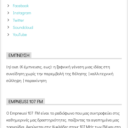
Facebook
Instagram
Twitter
Soundcloud
YouTube
ΈΜΠΝΕΥΣΗ
(η) ουσ. (Κ έμπνευσις, εως): η ξαφνική γένεση μιας ιδέας στη
συνείδηση χωρίς την παρεμβολή της θέλησης | καλλιτεχνική
σύλληψη | παρακίνηση
EMPNEUSI 107 FM
Ο Empneusi 107 FM είναι το ραδιόφωνο που μας συντροφεύει στις
καθημερινές μας δραστηριότητες, παίζοντας τα αγαπημένα μας
τραγούδια. Ακούγεται στις Κυκλάδες στους 107 MHz των FM και στο