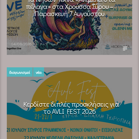
πέλαγα» στα Χρούσσα Σύρου –
Παρασκευή 7 Αυγούστου
04/08/2026
διαγωνισμοί
νέα
Κερδίστε διπλές προσκλήσεις για
το AVLI FEST 2026