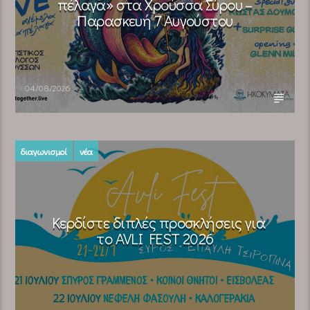
πέλαγα» στα Χρούσσα Σύρου –
Παρασκευή 7 Αυγούστου
04/08/2026
διαγωνισμοί
νέα
Κερδίστε διπλές προσκλήσεις για
το AVLI FEST 2026