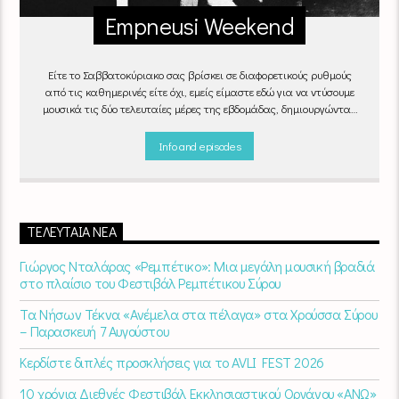
Empneusi Weekend
Είτε το Σαββατοκύριακο σας βρίσκει σε διαφορετικούς ρυθμούς
από τις καθημερινές είτε όχι, εμείς είμαστε εδώ για να ντύσουμε
μουσικά τις δύο τελευταίες μέρες της εβδομάδας, δημιουργώντας
μία μελωδική συνήθεια για ό,τι κι αν κάνετε.
Info and episodes
ΤΕΛΕΥΤΑΊΑ ΝΈΑ
Γιώργος Νταλάρας «Ρεμπέτικο»: Μια μεγάλη μουσική βραδιά
στο πλαίσιο του Φεστιβάλ Ρεμπέτικου Σύρου
Τα Νήσων Τέκνα «Ανέμελα στα πέλαγα» στα Χρούσσα Σύρου
– Παρασκευή 7 Αυγούστου
Κερδίστε διπλές προσκλήσεις για το AVLI FEST 2026
10 χρόνια Διεθνές Φεστιβάλ Εκκλησιαστικού Οργάνου «ΑΝΩ»