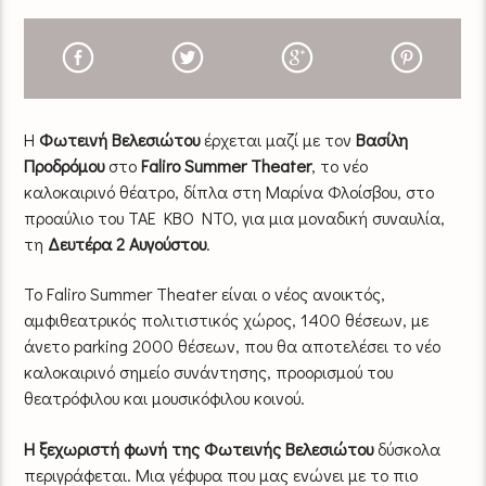
Η
Φωτεινή Βελεσιώτου
έρχεται μαζί με τον
Βασίλη
Προδρόμου
στο
Faliro Summer Theater
, το νέο
καλοκαιρινό θέατρο, δίπλα στη Μαρίνα Φλοίσβου, στο
προαύλιο του TAE KBO NTO, για μια μοναδική συναυλία,
τη
Δευτέρα 2 Αυγούστου
.
Το Faliro Summer Theater είναι ο νέος ανοικτός,
αμφιθεατρικός πολιτιστικός χώρος, 1400 θέσεων, με
άνετο parking 2000 θέσεων, που θα αποτελέσει το νέο
καλοκαιρινό σημείο συνάντησης, προορισμού του
θεατρόφιλου και μουσικόφιλου κοινού.
Η ξεχωριστή φωνή της Φωτεινής Βελεσιώτου
δύσκολα
περιγράφεται. Μια γέφυρα που μας ενώνει με το πιο