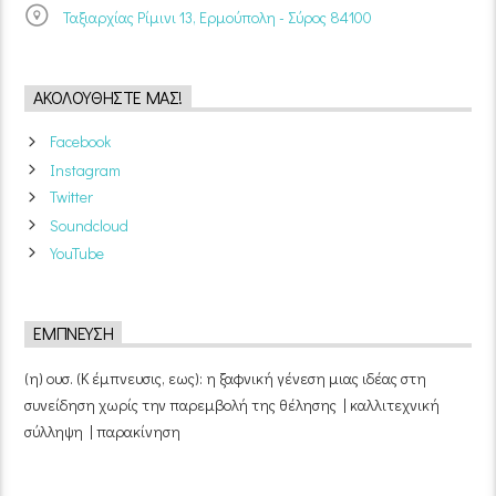
Ταξιαρχίας Ρίμινι 13, Ερμούπολη - Σύρος 84100
ΑΚΟΛΟΥΘΉΣΤΕ ΜΑΣ!
Facebook
Instagram
Twitter
Soundcloud
YouTube
ΈΜΠΝΕΥΣΗ
(η) ουσ. (Κ έμπνευσις, εως): η ξαφνική γένεση μιας ιδέας στη
συνείδηση χωρίς την παρεμβολή της θέλησης | καλλιτεχνική
σύλληψη | παρακίνηση