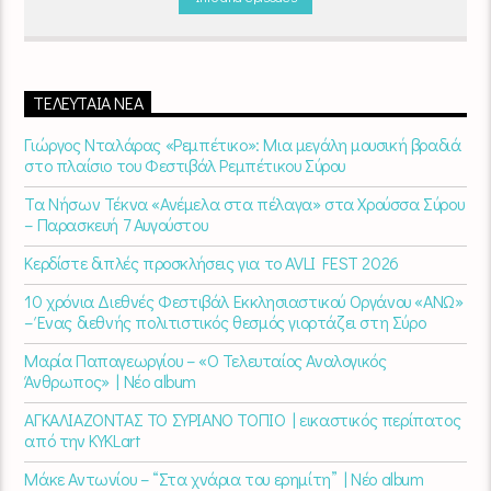
ΤΕΛΕΥΤΑΊΑ ΝΈΑ
Γιώργος Νταλάρας «Ρεμπέτικο»: Μια μεγάλη μουσική βραδιά
στο πλαίσιο του Φεστιβάλ Ρεμπέτικου Σύρου
Τα Νήσων Τέκνα «Ανέμελα στα πέλαγα» στα Χρούσσα Σύρου
– Παρασκευή 7 Αυγούστου
Κερδίστε διπλές προσκλήσεις για το AVLI FEST 2026
10 χρόνια Διεθνές Φεστιβάλ Εκκλησιαστικού Οργάνου «ΑΝΩ»
– Ένας διεθνής πολιτιστικός θεσμός γιορτάζει στη Σύρο​
Μαρία Παπαγεωργίου – «Ο Τελευταίος Αναλογικός
Άνθρωπος» | Νέο album
ΑΓΚΑΛΙΑΖΟΝΤΑΣ ΤΟ ΣΥΡΙΑΝΟ ΤΟΠΙΟ | εικαστικός περίπατος
από την KYKLart
Μάκε Αντωνίου – “Στα χνάρια του ερημίτη” | Νέο album