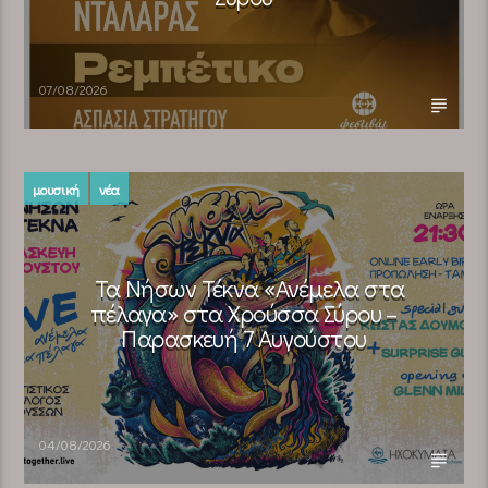
07/08/2026
μουσική
νέα
Τα Νήσων Τέκνα «Ανέμελα στα
πέλαγα» στα Χρούσσα Σύρου –
Παρασκευή 7 Αυγούστου
04/08/2026