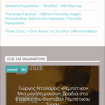
Χρυσούλα Κεχαγιόγλου – “Αποθήκη” | Νέο Άλμπουμ
“Καλοκαίρι Σημαίνει” – Εβελίνα Παπούλια, Λυγερή
Μητροπούλου, Χρήστος Κοντογεώργης, Παντελής
Κυραμαργιός
Πάνος Ζώης – «Στον Αιώνα της Σιωπής» | Νέα κυκλοφορία
ΊΣΩΣ ΣΑΣ ΕΝΔΙΑΦΈΡΟΥΝ
μουσική
νέα
Γιώργος Νταλάρας «Ρεμπέτικο»:
Μια μεγάλη μουσική βραδιά στο
πλαίσιο του Φεστιβάλ Ρεμπέτικου
Σύρου