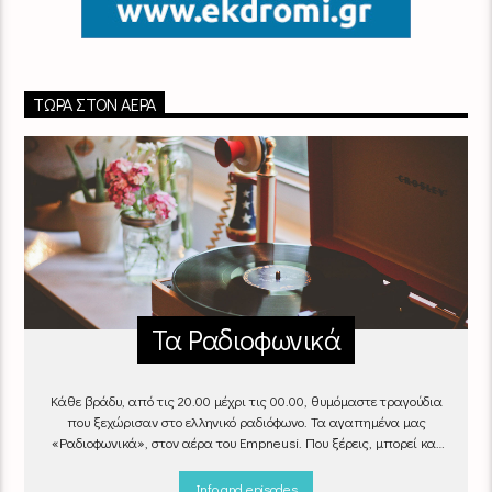
ΤΏΡΑ ΣΤΟΝ ΑΈΡΑ
Τα Ραδιοφωνικά
Κάθε βράδυ, από τις 20.00 μέχρι τις 00.00, θυμόμαστε τραγούδια
που ξεχώρισαν στο ελληνικό ραδιόφωνο. Τα αγαπημένα μας
«Ραδιοφωνικά», στον αέρα του Empneusi. Που ξέρεις, μπορεί και
το δικό σου αγαπημένο τραγούδι να βρίσκεται μέσα σ’ αυτά!
Κάθε
βράδυ 20
:00 – 00:00
στον
Empneusi 107 FM
.
Info and episodes