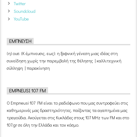
Twitter
Soundcloud
YouTube
ΈΜΠΝΕΥΣΗ
(η) ουσ. (Κ έμπνευσις, εως): η ξαφνική γένεση μιας ιδέας στη
συνείδηση χωρίς την παρεμβολή της θέλησης | καλλιτεχνική
σύλληψη | παρακίνηση
EMPNEUSI 107 FM
Ο Empneusi 107 FM είναι το ραδιόφωνο που μας συντροφεύει στις
καθημερινές μας δραστηριότητες, παίζοντας τα αγαπημένα μας
τραγούδια. Ακούγεται στις Κυκλάδες στους 107 MHz των FM και στο
107.gr σε όλη την Ελλάδα και τον κόσμο.