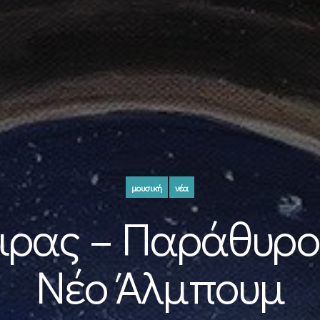
μουσική
νέα
ιρας – Παράθυρο
Νέο Άλμπουμ