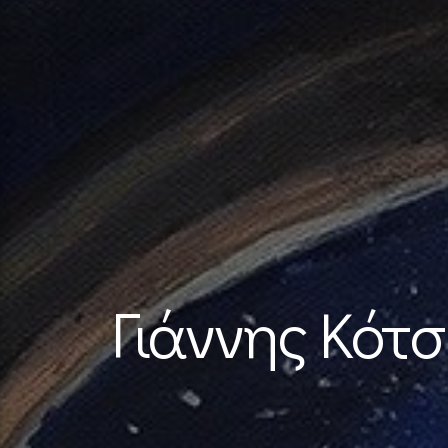
Γιάννης Κότσ