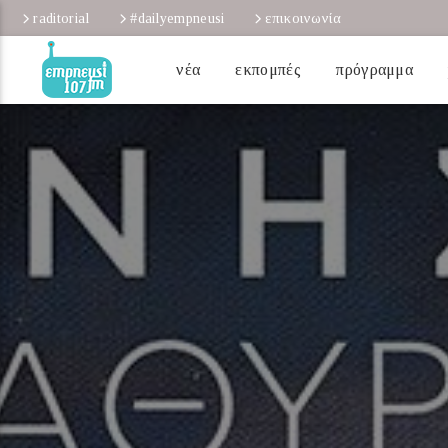
raditorial
#dailyempneusi
επικοινωνία
νέα
εκπομπές
πρόγραμμα