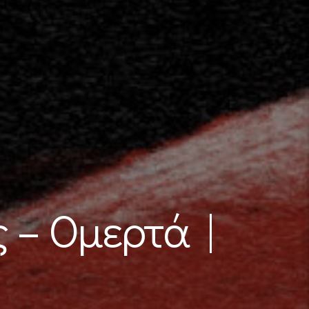
 – Ομερτά |