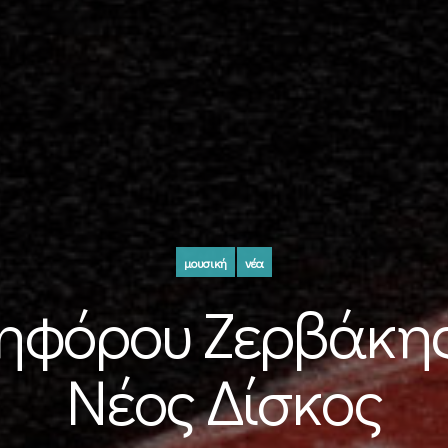
μουσική
νέα
κηφόρου Ζερβάκης
Νέος Δίσκος