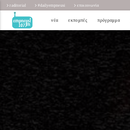
raditorial
#dailyempneusi
επικοινωνία
νέα
εκπομπές
πρόγραμμα