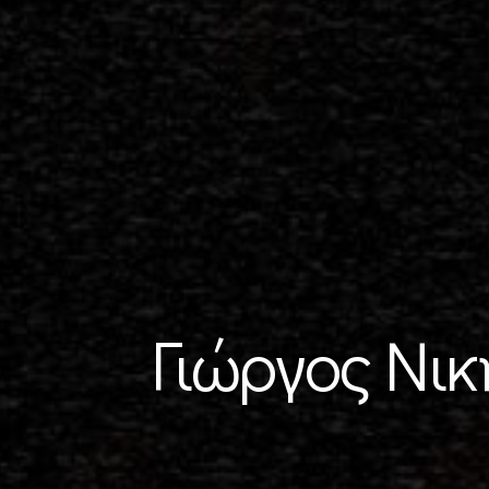
Γιώργος Νι