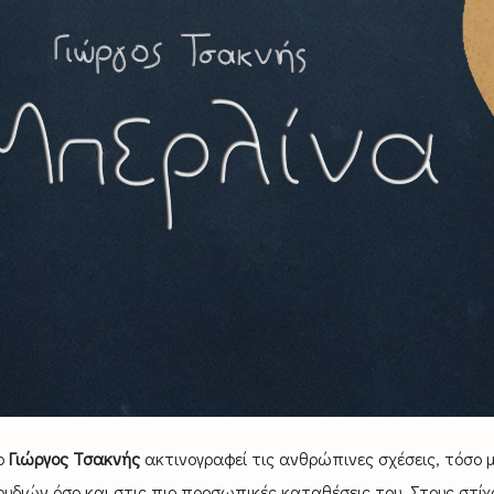
ο
Γιώργος Τσακνής
ακτινογραφεί τις ανθρώπινες σχέσεις, τόσο 
διών όσο και στις πιο προσωπικές καταθέσεις του. Στους στίχ