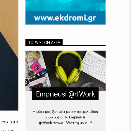
ΤΏΡΑ ΣΤΟΝ ΑΈΡΑ
Empneusi @rtWork
Η μέρα μας ξεκινάει με την πιο μελωδική
συντροφιά. Το
Empneusi
μέσα από
@rtWork
αναλαμβάνει τη μουσική
επιμέλεια της καθημερινότητάς μας,
ους του