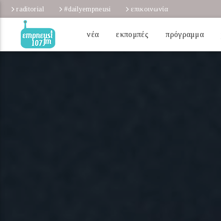
raditorial
#dailyempneusi
επικοινωνία
νέα
εκπομπές
πρόγραμμα