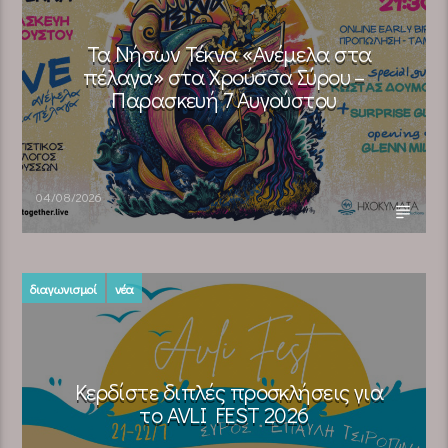
Τα Νήσων Τέκνα «Ανέμελα στα
πέλαγα» στα Χρούσσα Σύρου –
Παρασκευή 7 Αυγούστου
04/08/2026
διαγωνισμοί
νέα
Κερδίστε διπλές προσκλήσεις για
το AVLI FEST 2026