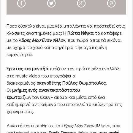
Πόσο δύσκολο είναι μία νέα μπαλάντα να προστεθεί στις
κλασικές αγαπημένες μας; Η
Γιώτα Νέγκα
το κατάφερε
με το
«
Βρες Mου Έναν Άλλο
»
, που τώρα αποκτά εικόνα,
με όχημα το χορό και αφηγήτρια την αγαπημένη
ερμηνεύτρια.
Έρωτας και μοναξιά
παίζουν τον πρώτο ρόλο εναλλάξ,
στο music video που υπογράφει ο
διακεκριμένος
σκηνοθέτης Παύλος Θωμόπουλος
.
Οι
μνήμες ενός αναντικατάστατου
έρωτα
«ζωντανεύουν» ακόμα και μέσα από ένα
καθημερινό αντικείμενο που αποτελεί το επίκεντρο της
χορογραφίας.
Δυνατό και ευαίσθητο, το «
Βρες Μου Έναν Άλλον
», που
κυκλοφορεί από την
Panik Oxygen
, φέρει την
υπογραφή