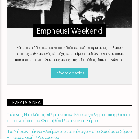
Empneusi Weekend
Είτε το Σαββατοκύριακο σας βρίσκει σε διαφορετικούς ρυθμούς
από τις καθημερινές είτε όχι, εμείς είμαστε εδώ για να ντύσουμε
μουσικά τις δύο τελευταίες μέρες της εβδομάδας, δημιουργώντας
μία μελωδική συνήθεια για ό,τι κι αν κάνετε.
Info and episodes
ΤΕΛΕΥΤΑΊΑ ΝΈΑ
Γιώργος Νταλάρας «Ρεμπέτικο»: Μια μεγάλη μουσική βραδιά
στο πλαίσιο του Φεστιβάλ Ρεμπέτικου Σύρου
Τα Νήσων Τέκνα «Ανέμελα στα πέλαγα» στα Χρούσσα Σύρου
– Παρασκευή 7 Αυγούστου