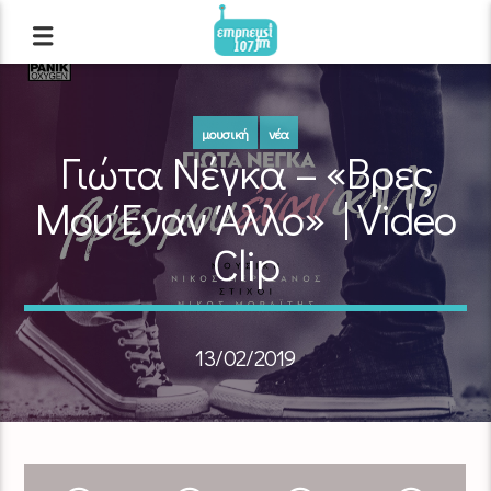
μουσική
νέα
Γιώτα Νέγκα – «Βρες
Mου Έναν Άλλο» | Video
Clip
13/02/2019