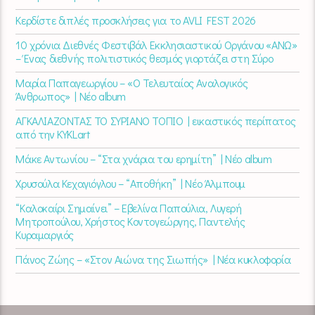
Κερδίστε διπλές προσκλήσεις για το AVLI FEST 2026
10 χρόνια Διεθνές Φεστιβάλ Εκκλησιαστικού Οργάνου «ΑΝΩ»
– Ένας διεθνής πολιτιστικός θεσμός γιορτάζει στη Σύρο​
Μαρία Παπαγεωργίου – «Ο Τελευταίος Αναλογικός
Άνθρωπος» | Νέο album
ΑΓΚΑΛΙΑΖΟΝΤΑΣ ΤΟ ΣΥΡΙΑΝΟ ΤΟΠΙΟ | εικαστικός περίπατος
από την KYKLart
Μάκε Αντωνίου – “Στα χνάρια του ερημίτη” | Νέο album
Χρυσούλα Κεχαγιόγλου – “Αποθήκη” | Νέο Άλμπουμ
“Καλοκαίρι Σημαίνει” – Εβελίνα Παπούλια, Λυγερή
Μητροπούλου, Χρήστος Κοντογεώργης, Παντελής
Κυραμαργιός
Πάνος Ζώης – «Στον Αιώνα της Σιωπής» | Νέα κυκλοφορία