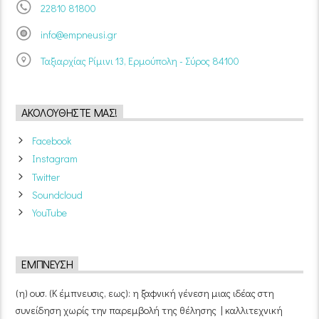
22810 81800
info@empneusi.gr
Ταξιαρχίας Ρίμινι 13, Ερμούπολη - Σύρος 84100
ΑΚΟΛΟΥΘΉΣΤΕ ΜΑΣ!
Facebook
Instagram
Twitter
Soundcloud
YouTube
ΈΜΠΝΕΥΣΗ
(η) ουσ. (Κ έμπνευσις, εως): η ξαφνική γένεση μιας ιδέας στη
συνείδηση χωρίς την παρεμβολή της θέλησης | καλλιτεχνική