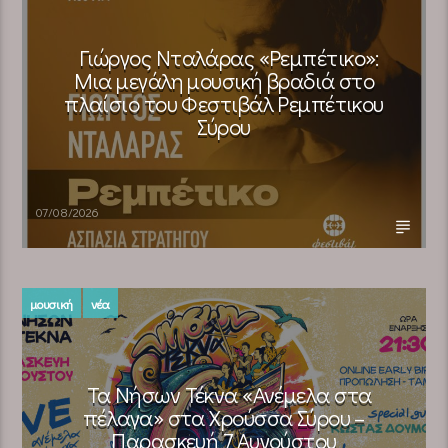
Γιώργος Νταλάρας «Ρεμπέτικο»:
Μια μεγάλη μουσική βραδιά στο
πλαίσιο του Φεστιβάλ Ρεμπέτικου
Σύρου
07/08/2026
μουσική
νέα
Τα Νήσων Τέκνα «Ανέμελα στα
πέλαγα» στα Χρούσσα Σύρου –
Παρασκευή 7 Αυγούστου