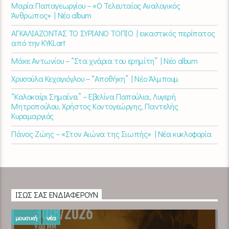
Μαρία Παπαγεωργίου – «Ο Τελευταίος Αναλογικός
Άνθρωπος» | Νέο album
ΑΓΚΑΛΙΑΖΟΝΤΑΣ ΤΟ ΣΥΡΙΑΝΟ ΤΟΠΙΟ | εικαστικός περίπατος
από την KYKLart
Μάκε Αντωνίου – “Στα χνάρια του ερημίτη” | Νέο album
Χρυσούλα Κεχαγιόγλου – “Αποθήκη” | Νέο Άλμπουμ
“Καλοκαίρι Σημαίνει” – Εβελίνα Παπούλια, Λυγερή
Μητροπούλου, Χρήστος Κοντογεώργης, Παντελής
Κυραμαργιός
Πάνος Ζώης – «Στον Αιώνα της Σιωπής» | Νέα κυκλοφορία
ΊΣΩΣ ΣΑΣ ΕΝΔΙΑΦΈΡΟΥΝ
μουσική
νέα