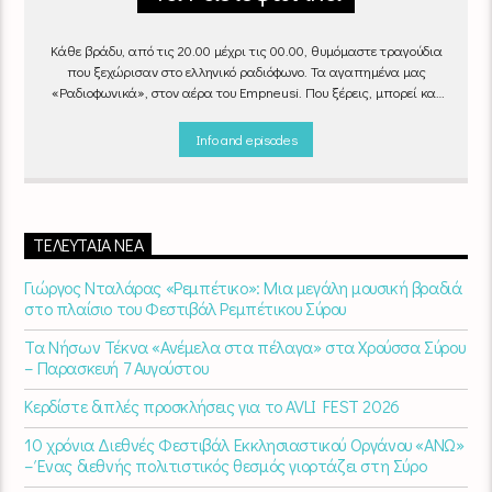
Κάθε βράδυ, από τις 20.00 μέχρι τις 00.00, θυμόμαστε τραγούδια
που ξεχώρισαν στο ελληνικό ραδιόφωνο. Τα αγαπημένα μας
«Ραδιοφωνικά», στον αέρα του Empneusi. Που ξέρεις, μπορεί και
το δικό σου αγαπημένο τραγούδι να βρίσκεται μέσα σ’ αυτά!
Κάθε
βράδυ 20
:00 – 00:00
στον
Empneusi 107 FM
.
Info and episodes
ΤΕΛΕΥΤΑΊΑ ΝΈΑ
Γιώργος Νταλάρας «Ρεμπέτικο»: Μια μεγάλη μουσική βραδιά
στο πλαίσιο του Φεστιβάλ Ρεμπέτικου Σύρου
Τα Νήσων Τέκνα «Ανέμελα στα πέλαγα» στα Χρούσσα Σύρου
– Παρασκευή 7 Αυγούστου
Κερδίστε διπλές προσκλήσεις για το AVLI FEST 2026
10 χρόνια Διεθνές Φεστιβάλ Εκκλησιαστικού Οργάνου «ΑΝΩ»
– Ένας διεθνής πολιτιστικός θεσμός γιορτάζει στη Σύρο​