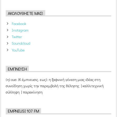
ΑΚΟΛΟΥΘΉΣΤΕ ΜΑΣ!
Facebook
Instagram
Twitter
Soundcloud
YouTube
ΈΜΠΝΕΥΣΗ
(η) ουσ. (Κ έμπνευσις, εως): η ξαφνική γένεση μιας ιδέας στη
συνείδηση χωρίς την παρεμβολή της θέλησης | καλλιτεχνική
σύλληψη | παρακίνηση
EMPNEUSI 107 FM