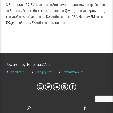
Ο Empneusi 107 FM είναι το ραδιόφωνο που μας συντροφεύει στις
καθημερινές μας δραστηριότητες, παίζοντας τα αγαπημένα μας
τραγούδια. Ακούγεται στις Κυκλάδες στους 107 MHz των FM και στο
107.gr σε όλη την Ελλάδα και τον κόσμο.
Powered by Empneusi.Net
raditorial
διαφήμιση
επικοινωνία