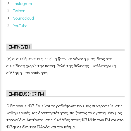
Instagram
Twitter
Soundcloud
YouTube
ΈΜΠΝΕΥΣΗ
(η) ουσ. (Κ έμπνευσις, εως): η ξαφνική γένεση μιας ιδέας στη
συνείδηση χωρίς την παρεμβολή της θέλησης | καλλιτεχνική
σύλληψη | παρακίνηση
EMPNEUSI 107 FM
Ο Empneusi 107 FM είναι το ραδιόφωνο που μας συντροφεύει στις
καθημερινές μας δραστηριότητες, παίζοντας τα αγαπημένα μας
τραγούδια. Ακούγεται στις Κυκλάδες στους 107 MHz των FM και στο
107.gr σε όλη την Ελλάδα και τον κόσμο.