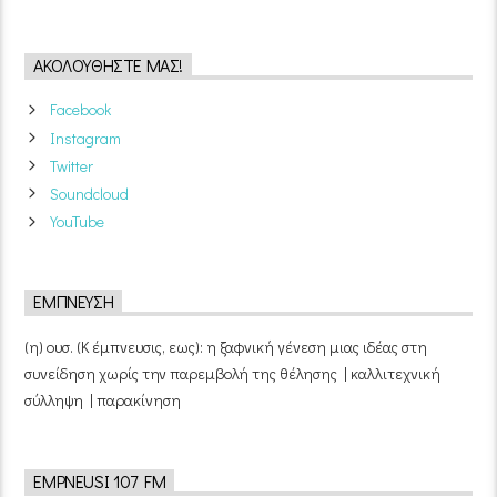
ΑΚΟΛΟΥΘΉΣΤΕ ΜΑΣ!
Facebook
Instagram
Twitter
Soundcloud
YouTube
ΈΜΠΝΕΥΣΗ
(η) ουσ. (Κ έμπνευσις, εως): η ξαφνική γένεση μιας ιδέας στη
συνείδηση χωρίς την παρεμβολή της θέλησης | καλλιτεχνική
σύλληψη | παρακίνηση
EMPNEUSI 107 FM