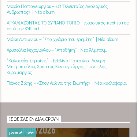
Μαρία Παπαγεωργίου – «Ο Τελευταίος Αναλογικός
Άνθρωπος» | Νέο album
ΑΓΚΑΛΙΑΖΟΝΤΑΣ ΤΟ ΣΥΡΙΑΝΟ ΤΟΠΙΟ | εικαστικός περίπατος
από την KYKLart
Μάκε Αντωνίου – “Στα χνάρια του ερημίτη” | Νέο album
Χρυσούλα Κεχαγιόγλου – “Αποθήκη” | Νέο Άλμπουμ
“Καλοκαίρι Σημαίνει” – Εβελίνα Παπούλια, Λυγερή
Μητροπούλου, Χρήστος Κοντογεώργης, Παντελής
Κυραμαργιός
Πάνος Ζώης – «Στον Αιώνα της Σιωπής» | Νέα κυκλοφορία
ΊΣΩΣ ΣΑΣ ΕΝΔΙΑΦΈΡΟΥΝ
μουσική
νέα