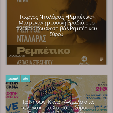
Γιώργος Νταλάρας «Ρεμπέτικο»:
Μια μεγάλη μουσική βραδιά στο
πλαίσιο του Φεστιβάλ Ρεμπέτικου
Σύρου
07/08/2026
μουσική
νέα
Τα Νήσων Τέκνα «Ανέμελα στα
πέλαγα» στα Χρούσσα Σύρου –