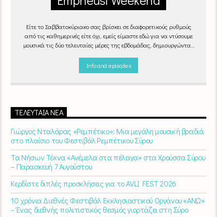
Είτε το Σαββατοκύριακο σας βρίσκει σε διαφορετικούς ρυθμούς
από τις καθημερινές είτε όχι, εμείς είμαστε εδώ για να ντύσουμε
μουσικά τις δύο τελευταίες μέρες της εβδομάδας, δημιουργώντας
μία μελωδική συνήθεια για ό,τι κι αν κάνετε.
Info and episodes
ΤΕΛΕΥΤΑΊΑ ΝΈΑ
Γιώργος Νταλάρας «Ρεμπέτικο»: Μια μεγάλη μουσική βραδιά
στο πλαίσιο του Φεστιβάλ Ρεμπέτικου Σύρου
Τα Νήσων Τέκνα «Ανέμελα στα πέλαγα» στα Χρούσσα Σύρου
– Παρασκευή 7 Αυγούστου
Κερδίστε διπλές προσκλήσεις για το AVLI FEST 2026
10 χρόνια Διεθνές Φεστιβάλ Εκκλησιαστικού Οργάνου «ΑΝΩ»
– Ένας διεθνής πολιτιστικός θεσμός γιορτάζει στη Σύρο​