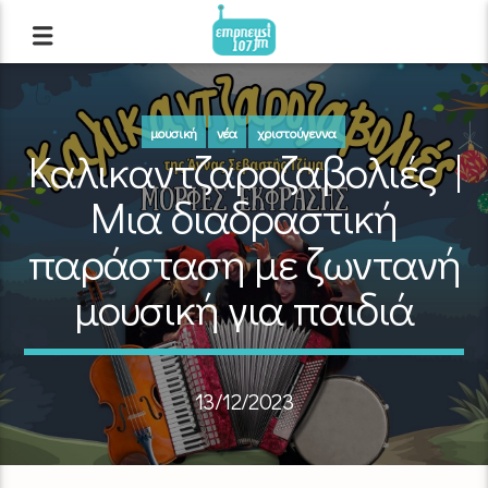
μουσική
νέα
χριστούγεννα
Καλικαντζαροζαβολιές |
Μια διαδραστική
παράσταση με ζωντανή
μουσική για παιδιά
13/12/2023