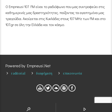
Ο Empneusi 107 FM είναι το ραδιόφωνο που μας συντροφεύει στις
καθημερινές μας δραστηριότητες, παίζοντας τα αγαπημένα μας
τραγούδια. Ακούγεται στις Κυκλάδες στους 107 MHz των FM και στο
107.gr σε όλη την Ελλάδα και τον κόσμο.
Powered by Empneusi.Net
raditorial
διαφήμιση
επικοινωνία