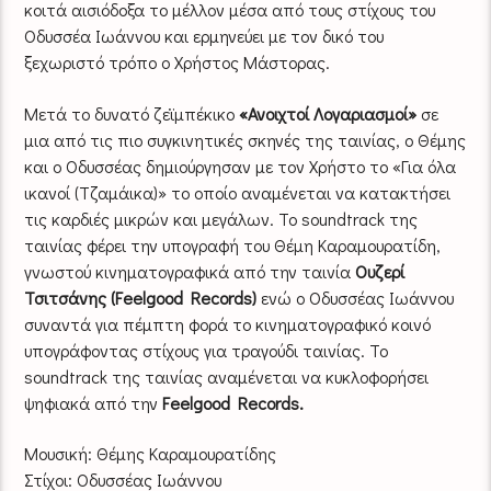
κοιτά αισιόδοξα το μέλλον μέσα από τους στίχους του
Οδυσσέα Ιωάννου και ερμηνεύει με τον δικό του
ξεχωριστό τρόπο ο Χρήστος Μάστορας.
Μετά το δυνατό ζεϊμπέκικο
«Ανοιχτοί Λογαριασμοί»
σε
μια από τις πιο συγκινητικές σκηνές της ταινίας, ο Θέμης
και ο Οδυσσέας δημιούργησαν με τον Χρήστο το «Για όλα
ικανοί (Τζαμάικα)» το οποίο αναμένεται να κατακτήσει
τις καρδιές μικρών και μεγάλων. Το soundtrack της
ταινίας φέρει την υπογραφή του Θέμη Καραμουρατίδη,
γνωστού κινηματογραφικά από την ταινία
Ουζερί
Τσιτσάνης (Feelgood Records)
ενώ ο Οδυσσέας Ιωάννου
συναντά για πέμπτη φορά το κινηματογραφικό κοινό
υπογράφοντας στίχους για τραγούδι ταινίας. Το
soundtrack της ταινίας αναμένεται να κυκλοφορήσει
ψηφιακά από την
Feelgood Records.
Μουσική: Θέμης Καραμουρατίδης
Στίχοι: Οδυσσέας Ιωάννου