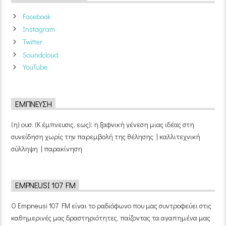
Facebook
Instagram
Twitter
Soundcloud
YouTube
ΈΜΠΝΕΥΣΗ
(η) ουσ. (Κ έμπνευσις, εως): η ξαφνική γένεση μιας ιδέας στη
συνείδηση χωρίς την παρεμβολή της θέλησης | καλλιτεχνική
σύλληψη | παρακίνηση
EMPNEUSI 107 FM
Ο Empneusi 107 FM είναι το ραδιόφωνο που μας συντροφεύει στις
καθημερινές μας δραστηριότητες, παίζοντας τα αγαπημένα μας