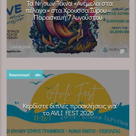
Τα Νήσων Τέκνα «Ανέμελα στα
πέλαγα» στα Χρούσσα Σύρου –
Παρασκευή 7 Αυγούστου
04/08/2026
διαγωνισμοί
νέα
Κερδίστε διπλές προσκλήσεις για
το AVLI FEST 2026