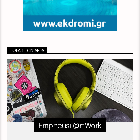
ΤΏΡΑ ΣΤΟΝ ΑΈΡΑ
Empneusi @rtWork