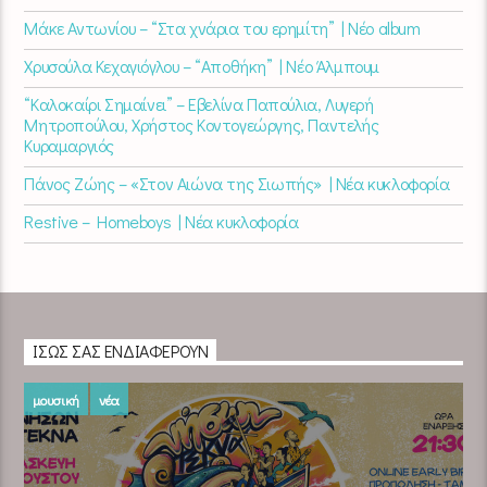
Μάκε Αντωνίου – “Στα χνάρια του ερημίτη” | Νέο album
Χρυσούλα Κεχαγιόγλου – “Αποθήκη” | Νέο Άλμπουμ
“Καλοκαίρι Σημαίνει” – Εβελίνα Παπούλια, Λυγερή
Μητροπούλου, Χρήστος Κοντογεώργης, Παντελής
Κυραμαργιός
Πάνος Ζώης – «Στον Αιώνα της Σιωπής» | Νέα κυκλοφορία
Restive – Homeboys | Νέα κυκλοφορία
ΊΣΩΣ ΣΑΣ ΕΝΔΙΑΦΈΡΟΥΝ
μουσική
νέα