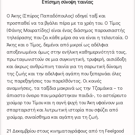
Επίσημη σύνοψη ταινίας
Ο Άκης (Σπύρος Παπαδόπουλος) οδηγεί ταξί και
προσπαθεί να τα βγάλει πέρα με τα χρέη του. O Τίμος
(Φάνης Μουρατίδης) είναι ένας διάσημος παρουσιαστής
τηλεόρασης που ζει κάθε μέρα σα να είναι η τελευταία. Ο
Άκης και ο Τίμος, δεμένοι από μικροί ως αδέλφια
αποξενωμένοι όμως στην ενήλικη καθημερινότητά τους,
πρωταγωνιστούν σε μια συγκινητική, τρυφερή, αισιόδοξη
και άκρως ανθρώπινη ταινία για τη σαρωτική δύναμη
της ζωής και την αδελφική αγάπη που ξεπερνάει όλες
τις παρεξηγήσεις του παρελθόντος. Οι κοινές
αναμνήσεις, τα ταξίδια μακρινά ως την Τζαμάικα – το
άπιαστο όνειρο που μοιράστηκαν παιδιά-, το αστείρευτο
χιούμορ του Τίμου και η αγνή ψυχή του Άκη υφαίνουν μια
σπαρταριστή και λυτρωτική ιστορία που σφύζει από
χιούμορ, συναίσθημα και αγάπη για τη ζωή.
21 Δεκεμβρίου στους κινηματογράφους από τη Feelgood