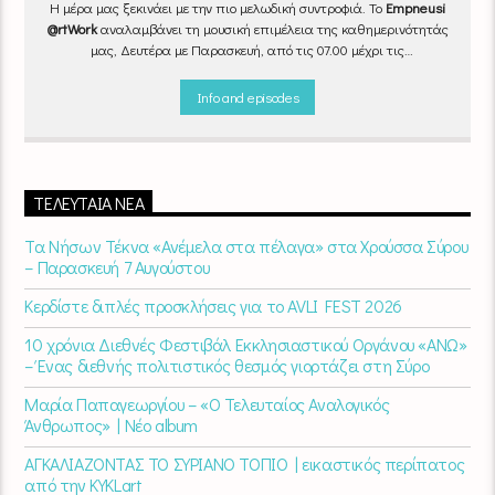
Η μέρα μας ξεκινάει με την πιο μελωδική συντροφιά. Το
Empneusi
@rtWork
αναλαμβάνει τη μουσική επιμέλεια της καθημερινότητάς
μας, Δευτέρα με Παρασκευή, από τις 07.00 μέχρι τις
10.00.
Επιλεγμένα τραγούδια
από την
εγχώρια
και τη
διεθνή
σκηνή
εναλλάσσονται αρμονικά, θυμίζοντάς μας πως δουλειά και
Info and episodes
τέχνη πάνε μαζί.
Καθημερινά
(Δευτέρα-Παρασκευή)
07:00 –
10:00
στον
Empneusi 107 FM
.
ΤΕΛΕΥΤΑΊΑ ΝΈΑ
Τα Νήσων Τέκνα «Ανέμελα στα πέλαγα» στα Χρούσσα Σύρου
– Παρασκευή 7 Αυγούστου
Κερδίστε διπλές προσκλήσεις για το AVLI FEST 2026
10 χρόνια Διεθνές Φεστιβάλ Εκκλησιαστικού Οργάνου «ΑΝΩ»
– Ένας διεθνής πολιτιστικός θεσμός γιορτάζει στη Σύρο​
Μαρία Παπαγεωργίου – «Ο Τελευταίος Αναλογικός
Άνθρωπος» | Νέο album
ΑΓΚΑΛΙΑΖΟΝΤΑΣ ΤΟ ΣΥΡΙΑΝΟ ΤΟΠΙΟ | εικαστικός περίπατος
από την KYKLart