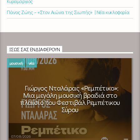
Κυραμαργιός
Πάνος Ζώης – «Στον Αιώνα της Σιωπής» | Νέα κυκλοφορία
ΊΣΩΣ ΣΑΣ ΕΝΔΙΑΦΈΡΟΥΝ
μουσική
νέα
Γιώργος Νταλάρας «Ρεμπέτικο»:
Μια μεγάλη μουσική βραδιά στο
πλαίσιο του Φεστιβάλ Ρεμπέτικου
Σύρου
07/08/2026