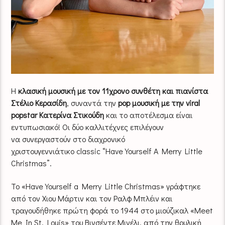
Η
κλασική μουσική με τον 11χρονο συνθέτη και πιανίστα
Στέλιο Κερασίδη
, συναντά την
pop μουσική με την viral
popstar Κατερίνα Στικούδη
και το αποτέλεσμα είναι
εντυπωσιακό! Οι δύο καλλιτέχνες επιλέγουν
να συνεργαστούν στο διαχρονικό
χριστουγεννιάτικο classic “Have Yourself A Merry Little
Christmas”.
Το «Have Yourself a Merry Little Christmas» γράφτηκε
από τον Χιου Μάρτιν και τον Ραλφ Μπλέιν και
τραγουδήθηκε πρώτη φορά το 1944 στο μιούζικαλ «Meet
Me In St. Louis» του Βινσέντε Μινέλι, από την θρυλική