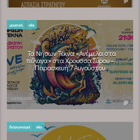
μουσική
νέα
Τα Νήσων Τέκνα «Ανέμελα στα
πέλαγα» στα Χρούσσα Σύρου –
Παρασκευή 7 Αυγούστου
04/08/2026
διαγωνισμοί
νέα