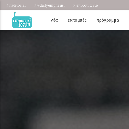
raditorial
#dailyempneusi
επικοινωνία
νέα
εκπομπές
πρόγραμμα