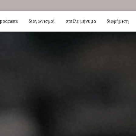
podcasts
διαγωνισμοί
στείλε μήνυμα
διαφήμιση