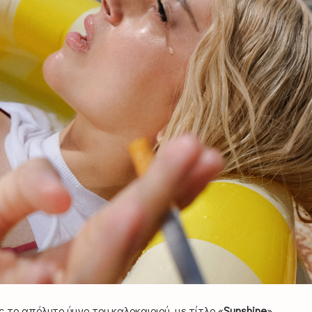
 το απόλυτο ύμνο του καλοκαιριού, με τίτλο «
Sunshine
».