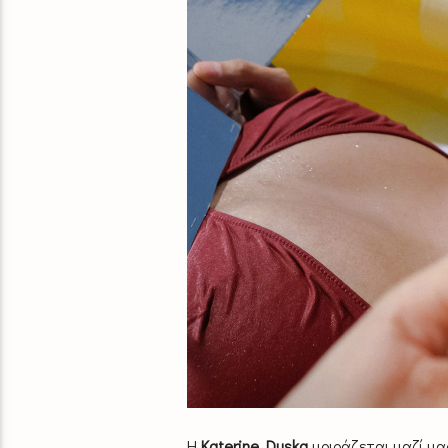
Η
Katerine Duska
μοιράζεται μαζί μας