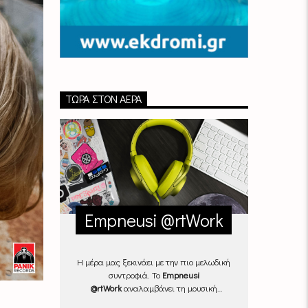
ΤΏΡΑ ΣΤΟΝ ΑΈΡΑ
Empneusi @rtWork
Η μέρα μας ξεκινάει με την πιο μελωδική
συντροφιά. Το
Empneusi
@rtWork
αναλαμβάνει τη μουσική
επιμέλεια της καθημερινότητάς μας,