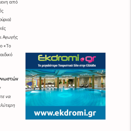
μενη από
ές
ούρια)
κές
ι Αγωγής
ο «Το
αιδικό
ς γνωστών
ν
τε να
αλύτερη