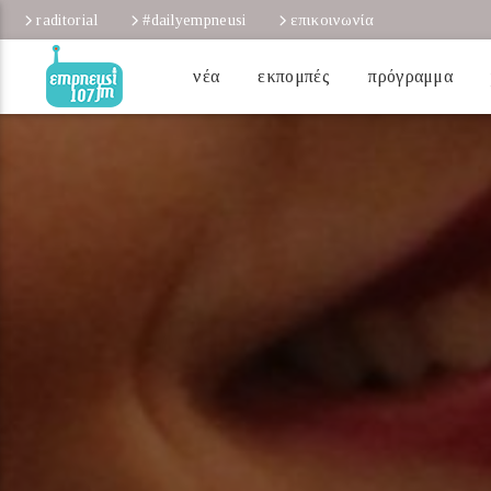
raditorial
#dailyempneusi
επικοινωνία
νέα
εκπομπές
πρόγραμμα