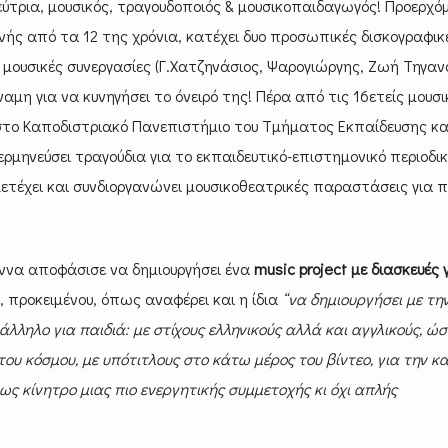
εύτρια, μουσικός, τραγουδοποιός & μουσικοπαιδαγωγός! Προερχό
ηνής από τα 12 της χρόνια, κατέχει δυο προσωπικές δισκογραφικ
 μουσικές συνεργασίες (Γ.Χατζηνάσιος, Ψαρογιώργης, Ζωή Τηγαν
αμη για να κυνηγήσει το όνειρό της! Πέρα από τις 16ετείς μουσι
 στο Καποδιστριακό Πανεπιστήμιο του Τμήματος Εκπαίδευσης κα
ερμηνεύσει τραγούδια για το εκπαιδευτικό-επιστημονικό περιοδικ
τέχει και συνδιοργανώνει μουσικοθεατρικές παραστάσεις για π
Άννα αποφάσισε να δημιουργήσει ένα
music project με διασκευέ
, προκειμένου, όπως αναφέρει και η ίδια
“να δημιουργήσει με τη
λληλο για παιδιά: με στίχους ελληνικούς αλλά και αγγλικούς, ώσ
του κόσμου, με υπότιτλους στο κάτω μέρος του βίντεο, για την κ
ς κίνητρο μιας πιο ενεργητικής συμμετοχής κι όχι απλής