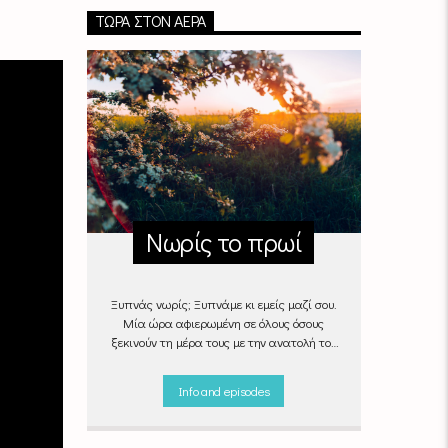
ΤΏΡΑ ΣΤΟΝ ΑΈΡΑ
Νωρίς το πρωί
Ξυπνάς νωρίς; Ξυπνάμε κι εμείς μαζί σου.
Μία ώρα αφιερωμένη σε όλους όσους
ξεκινούν τη μέρα τους με την ανατολή του
ήλιου, με μουσικές επιλογές που θα κάνουν
την πρωινή ρουτίνα πιο ευχάριστη!
Info and episodes
"Νωρίς το πρωί" καθημερινά
(Δευτέρα -
Παρασκευή)
06:00 - 07:00 στον Empneusi
107 FM