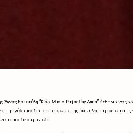
ης
Άννας Κατσούλη “Kids Music Project by Anna”
ήρθε για να χαρί
ι… μεγάλα παιδιά, στη διάρκεια της δύσκολης περιόδου του εγκ
να το παιδικό τραγούδι!