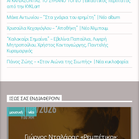
ΑΓΚΑΛΙΑΖΟΝΤΑΣ ΤΟ ΣΥΡΙΑΝΟ ΤΟΠΙΟ | εικαστικός περίπατος
από την KYKLart
Μάκε Αντωνίου – “Στα χνάρια του ερημίτη” | Νέο album
Χρυσούλα Κεχαγιόγλου – “Αποθήκη” | Νέο Άλμπουμ
“Καλοκαίρι Σημαίνει” – Εβελίνα Παπούλια, Λυγερή
Μητροπούλου, Χρήστος Κοντογεώργης, Παντελής
Κυραμαργιός
Πάνος Ζώης – «Στον Αιώνα της Σιωπής» | Νέα κυκλοφορία
ΊΣΩΣ ΣΑΣ ΕΝΔΙΑΦΈΡΟΥΝ
μουσική
νέα
Γιώργος Νταλάρας «Ρεμπέτικο»: