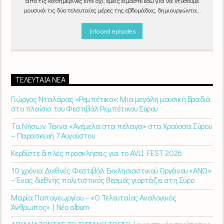
από τις καθημερινές είτε όχι, εμείς είμαστε εδώ για να ντύσουμε
μουσικά τις δύο τελευταίες μέρες της εβδομάδας, δημιουργώντας
μία μελωδική συνήθεια για ό,τι κι αν κάνετε.
Info and episodes
ΤΕΛΕΥΤΑΊΑ ΝΈΑ
Γιώργος Νταλάρας «Ρεμπέτικο»: Μια μεγάλη μουσική βραδιά
στο πλαίσιο του Φεστιβάλ Ρεμπέτικου Σύρου
Τα Νήσων Τέκνα «Ανέμελα στα πέλαγα» στα Χρούσσα Σύρου
– Παρασκευή 7 Αυγούστου
Κερδίστε διπλές προσκλήσεις για το AVLI FEST 2026
10 χρόνια Διεθνές Φεστιβάλ Εκκλησιαστικού Οργάνου «ΑΝΩ»
– Ένας διεθνής πολιτιστικός θεσμός γιορτάζει στη Σύρο​
Μαρία Παπαγεωργίου – «Ο Τελευταίος Αναλογικός
Άνθρωπος» | Νέο album