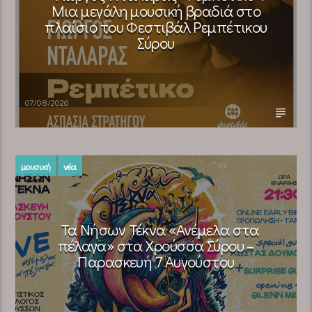
Μια μεγάλη μουσική βραδιά στο
πλαίσιο του Φεστιβάλ Ρεμπέτικου
Σύρου
07/08/2026
μουσική
νέα
Τα Νήσων Τέκνα «Ανέμελα στα
πέλαγα» στα Χρούσσα Σύρου –
Παρασκευή 7 Αυγούστου