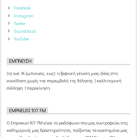
Facebook
Instagram
Twitter
Soundcloud
YouTube
ΈΜΠΝΕΥΣΗ
(η) ουσ. (Κ έμπνευσις, εως): η ξαφνική γένεση μιας ιδέας στη
συνείδηση χωρίς την παρεμβολή της θέλησης | καλλιτεχνική
σύλληψη | παρακίνηση
EMPNEUSI 107 FM
Ο Empneusi 107 FM είναι το ραδιόφωνο που μας συντροφεύει στις
καθημερινές μας δραστηριότητες, παίζοντας τα αγαπημένα μας