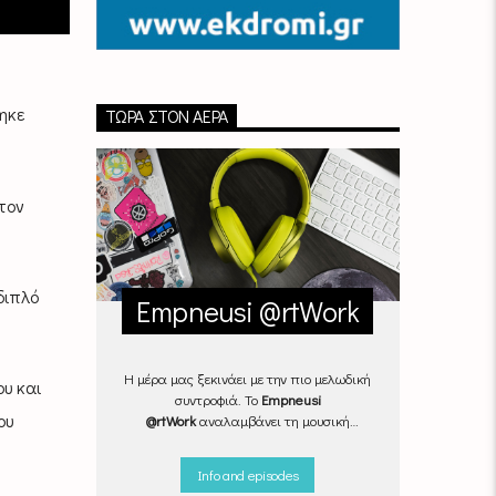
ηκε
ΤΏΡΑ ΣΤΟΝ ΑΈΡΑ
τον
διπλό
Empneusi @rtWork
Η μέρα μας ξεκινάει με την πιο μελωδική
ου και
συντροφιά. Το
Empneusi
ου
@rtWork
αναλαμβάνει τη μουσική
επιμέλεια της καθημερινότητάς μας,
Δευτέρα με Παρασκευή, από τις 07.00
Info and episodes
μέχρι τις 10.00.
Επιλεγμένα