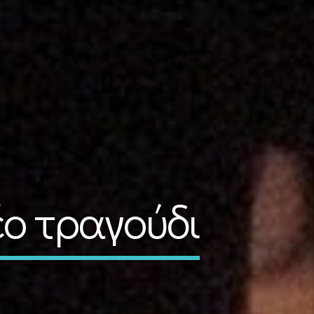
έο τραγούδι