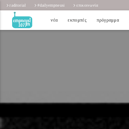
raditorial
#dailyempneusi
επικοινωνία
νέα
εκπομπές
πρόγραμμα