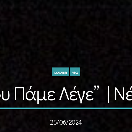
μουσική
νέα
ου Πάμε Λέγε” | Ν
25/06/2024