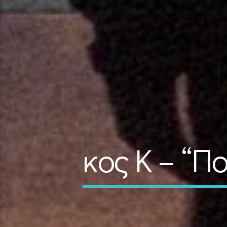
κος Κ – “Π