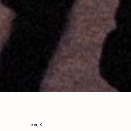
κος Κ