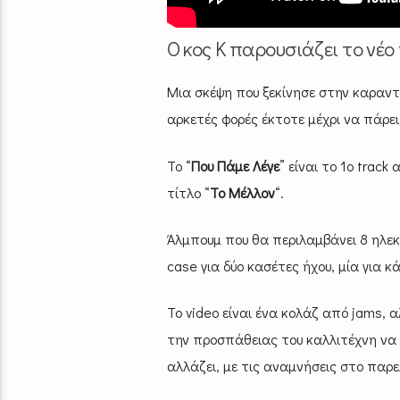
O κος Κ παρουσιάζει το νέο
Μια σκέψη που ξεκίνησε στην καραν
αρκετές φορές έκτοτε μέχρι να πάρει
Το “
Που Πάμε Λέγε
” είναι το 1ο trac
τίτλο “
Το Μέλλον
“.
Άλμπουμ που θα περιλαμβάνει 8 ηλεκτ
case για δύο κασέτες ήχου, μία για κ
Το video είναι ένα κολάζ από jams, α
την προσπάθειας του καλλιτέχνη να 
αλλάζει, με τις αναμνήσεις στο παρε