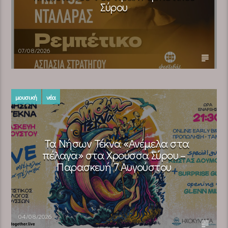
Σύρου
07/08/2026
μουσική
νέα
Τα Νήσων Τέκνα «Ανέμελα στα
πέλαγα» στα Χρούσσα Σύρου –
Παρασκευή 7 Αυγούστου
04/08/2026