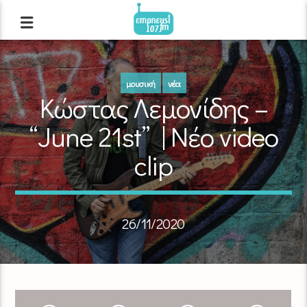
μουσική
νέα
Κώστας Λεμονίδης –
“June 21st” | Νέο video
clip
26/11/2020