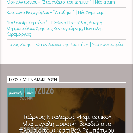
Μάκε Αντωνίου – “Στα χνάρια του ερημίτη” | Νέο album
Χρυσούλα Κεχαγιόγλου – “Αποθήκη” | Νέο Άλμπουμ
“Καλοκαίρι Σημαίνει” – Εβελίνα Παπούλια, Λυγερή
Μητροπούλου, Χρήστος Κοντογεώργης, Παντελής
Κυραμαργιός
Πάνος Ζώης – «Στον Αιώνα της Σιωπής» | Νέα κυκλοφορία
ΊΣΩΣ ΣΑΣ ΕΝΔΙΑΦΈΡΟΥΝ
μουσική
νέα
Γιώργος Νταλάρας «Ρεμπέτικο»:
Μια μεγάλη μουσική βραδιά στο
πλαίσιο του Φεστιβάλ Ρεμπέτικου