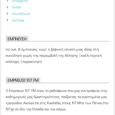
Instagram
Twitter
Soundcloud
YouTube
ΈΜΠΝΕΥΣΗ
(η) ουσ. (Κ έμπνευσις, εως): η ξαφνική γένεση μιας ιδέας στη
συνείδηση χωρίς την παρεμβολή της θέλησης | καλλιτεχνική
σύλληψη | παρακίνηση
EMPNEUSI 107 FM
Ο Empneusi 107 FM είναι το ραδιόφωνο που μας συντροφεύει στις
καθημερινές μας δραστηριότητες, παίζοντας τα αγαπημένα μας
τραγούδια. Ακούγεται στις Κυκλάδες στους 107 MHz των FM και στο
107.gr σε όλη την Ελλάδα και τον κόσμο.