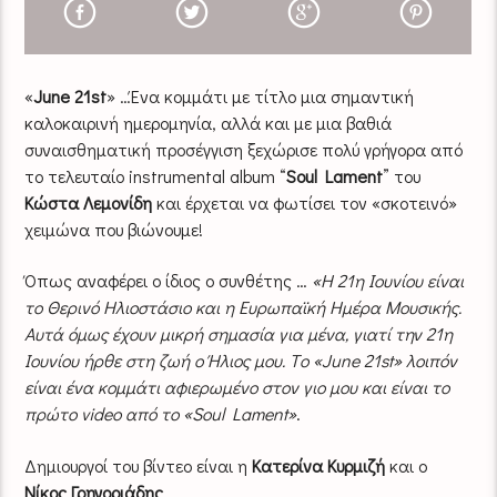
«
June 21st
» …Ένα κομμάτι με τίτλο μια σημαντική
καλοκαιρινή ημερομηνία, αλλά και με μια βαθιά
συναισθηματική προσέγγιση ξεχώρισε πολύ γρήγορα από
το τελευταίο instrumental album “
Soul Lament
” του
Κώστα Λεμονίδη
και έρχεται να φωτίσει τον «σκοτεινό»
χειμώνα που βιώνουμε!
Όπως αναφέρει ο ίδιος ο συνθέτης …
«Η 21η Ιουνίου είναι
το Θερινό Ηλιοστάσιο και η Ευρωπαϊκή Ημέρα Μουσικής.
Αυτά όμως έχουν μικρή σημασία για μένα, γιατί την 21η
Ιουνίου ήρθε στη ζωή ο Ήλιος μου. Τo «June 21st» λοιπόν
είναι ένα κομμάτι αφιερωμένο στον γιο μου και είναι το
πρώτο video από το «Soul Lament»
.
Δημιουργοί του βίντεο είναι η
Κατερίνα Κυρμιζή
και ο
Νίκος Γρηγοριάδης
.