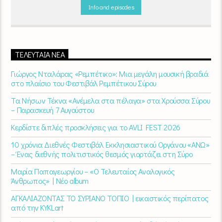
βράδυ 20
:00 – 00:00
στον
Empneusi 107 FM
.
Info and episodes
ΤΕΛΕΥΤΑΊΑ ΝΈΑ
Γιώργος Νταλάρας «Ρεμπέτικο»: Μια μεγάλη μουσική βραδιά
στο πλαίσιο του Φεστιβάλ Ρεμπέτικου Σύρου
Τα Νήσων Τέκνα «Ανέμελα στα πέλαγα» στα Χρούσσα Σύρου
– Παρασκευή 7 Αυγούστου
Κερδίστε διπλές προσκλήσεις για το AVLI FEST 2026
10 χρόνια Διεθνές Φεστιβάλ Εκκλησιαστικού Οργάνου «ΑΝΩ»
– Ένας διεθνής πολιτιστικός θεσμός γιορτάζει στη Σύρο​
Μαρία Παπαγεωργίου – «Ο Τελευταίος Αναλογικός
Άνθρωπος» | Νέο album
ΑΓΚΑΛΙΑΖΟΝΤΑΣ ΤΟ ΣΥΡΙΑΝΟ ΤΟΠΙΟ | εικαστικός περίπατος
από την KYKLart