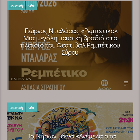
μουσική
νέα
Γιώργος Νταλάρας «Ρεμπέτικο»:
Μια μεγάλη μουσική βραδιά στο
πλαίσιο του Φεστιβάλ Ρεμπέτικου
Σύρου
07/08/2026
μουσική
νέα
Τα Νήσων Τέκνα «Ανέμελα στα