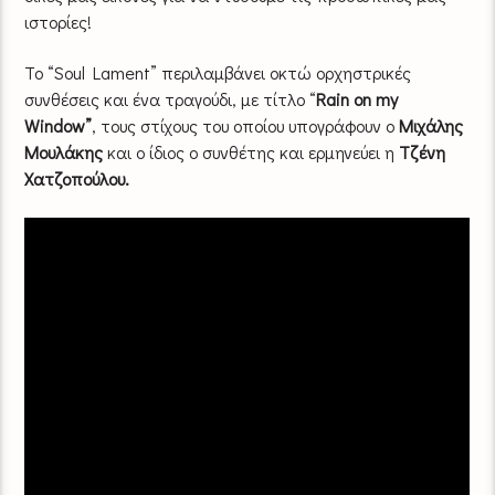
ιστορίες!
To “Soul Lament” περιλαμβάνει οκτώ ορχηστρικές
συνθέσεις και ένα τραγούδι, με τίτλο “
Rain on my
Window”
, τους στίχους του οποίου υπογράφουν ο
Μιχάλης
Μουλάκης
και ο ίδιος ο συνθέτης και ερμηνεύει η
Τζένη
Χατζοπούλου.