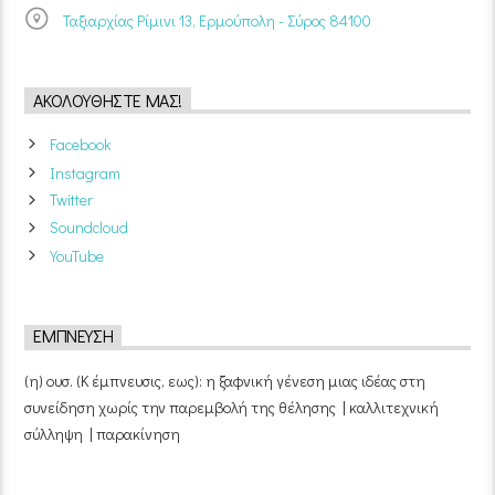
Ταξιαρχίας Ρίμινι 13, Ερμούπολη - Σύρος 84100
ΑΚΟΛΟΥΘΉΣΤΕ ΜΑΣ!
Facebook
Instagram
Twitter
Soundcloud
YouTube
ΈΜΠΝΕΥΣΗ
(η) ουσ. (Κ έμπνευσις, εως): η ξαφνική γένεση μιας ιδέας στη
συνείδηση χωρίς την παρεμβολή της θέλησης | καλλιτεχνική
σύλληψη | παρακίνηση