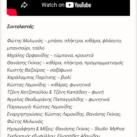
Συντελεστές:
Φώτης Μυλωνάς – μπάσο, πλήκτρα, κιθάρα, φλάουτο,
μπανσούρι, τσέλο
Μιχάλης Ορφανίδης – τύμπανα, κρουστά
Θανάσης Γκίκας – κιθάρα, πλήκτρα, προγραμματισμός
Κωστής Βαζούρας – σαξόφωνο
Χαράλαμπος Παρίτσης – βιολί
Κώστας Λεμονίδης – κιθάρες, φωνητικά
Τζένη Χατζοπούλου & Τζένη Καπάδαη – φωνή
Άγγελος Θεοδωράκης Παπαγγελίδης – φωνητικά
Παραγωγή: Κώστας Λεμονίδης
Ενορχηστρώσεις: Κώστας Λεμονίδης, Θανάσης Γκίκας,
Φώτης Μυλωνάς
Ηχογράφηση & Μίξεις: Θανάσης Γκίκας – Studio Mythos
Σχεδιασμός εξωφύλλου: Ελισσάβετ Αδαμίδου