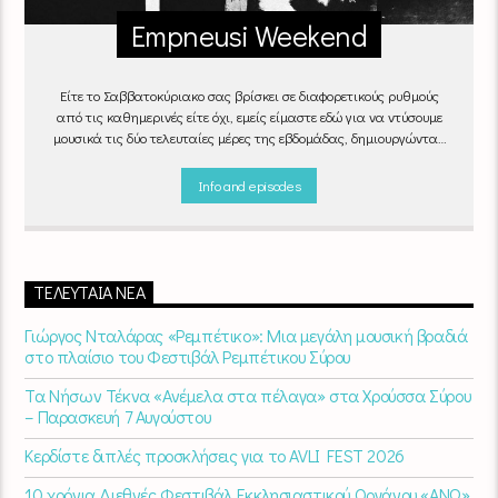
Empneusi Weekend
Είτε το Σαββατοκύριακο σας βρίσκει σε διαφορετικούς ρυθμούς
από τις καθημερινές είτε όχι, εμείς είμαστε εδώ για να ντύσουμε
μουσικά τις δύο τελευταίες μέρες της εβδομάδας, δημιουργώντας
μία μελωδική συνήθεια για ό,τι κι αν κάνετε.
Info and episodes
ΤΕΛΕΥΤΑΊΑ ΝΈΑ
Γιώργος Νταλάρας «Ρεμπέτικο»: Μια μεγάλη μουσική βραδιά
στο πλαίσιο του Φεστιβάλ Ρεμπέτικου Σύρου
Τα Νήσων Τέκνα «Ανέμελα στα πέλαγα» στα Χρούσσα Σύρου
– Παρασκευή 7 Αυγούστου
Κερδίστε διπλές προσκλήσεις για το AVLI FEST 2026
10 χρόνια Διεθνές Φεστιβάλ Εκκλησιαστικού Οργάνου «ΑΝΩ»