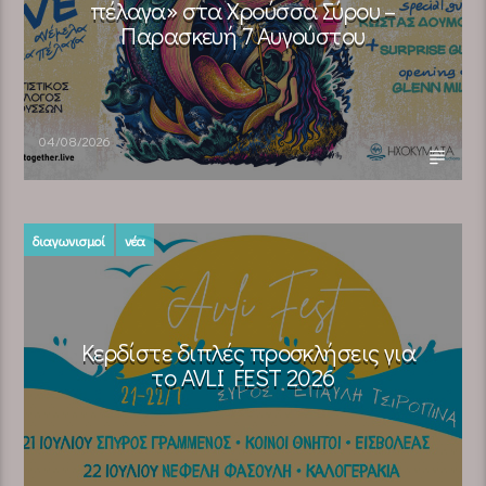
πέλαγα» στα Χρούσσα Σύρου –
Παρασκευή 7 Αυγούστου
04/08/2026
διαγωνισμοί
νέα
Κερδίστε διπλές προσκλήσεις για
το AVLI FEST 2026