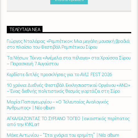
ΤΕΛΕΥΤΑΊΑ ΝΈΑ
Γιώργος Νταλάρας «Ρεμπέτικο»: Μια μεγάλη μουσική βραδιά
στο πλαίσιο του Φεστιβάλ Ρεμπέτικου Σύρου
Τα Νήσων Τέκνα «Ανέμελα στα πέλαγα» στα Χρούσσα Σύρου
– Παρασκευή 7 Αυγούστου
Κερδίστε διπλές προσκλήσεις για το AVLI FEST 2026
10 χρόνια Διεθνές Φεστιβάλ Εκκλησιαστικού Οργάνου «ΑΝΩ»
– Ένας διεθνής πολιτιστικός θεσμός γιορτάζει στη Σύρο​
Μαρία Παπαγεωργίου – «Ο Τελευταίος Αναλογικός
Άνθρωπος» | Νέο album
ΑΓΚΑΛΙΑΖΟΝΤΑΣ ΤΟ ΣΥΡΙΑΝΟ ΤΟΠΙΟ | εικαστικός περίπατος
από την KYKLart
Μάκε Αντωνίου – “Στα χνάρια του ερημίτη” | Νέο album