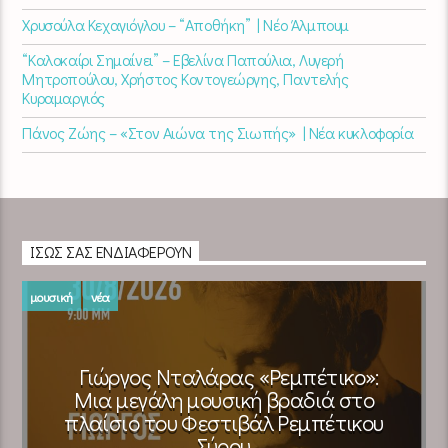
Χρυσούλα Κεχαγιόγλου – “Αποθήκη” | Νέο Άλμπουμ
“Καλοκαίρι Σημαίνει” – Εβελίνα Παπούλια, Λυγερή
Μητροπούλου, Χρήστος Κοντογεώργης, Παντελής
Κυραμαργιός
Πάνος Ζώης – «Στον Αιώνα της Σιωπής» | Νέα κυκλοφορία
ΊΣΩΣ ΣΑΣ ΕΝΔΙΑΦΈΡΟΥΝ
μουσική
νέα
Γιώργος Νταλάρας «Ρεμπέτικο»:
Μια μεγάλη μουσική βραδιά στο
πλαίσιο του Φεστιβάλ Ρεμπέτικου
Σύρου