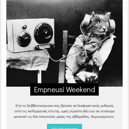
Empneusi Weekend
Είτε το Σαββατοκύριακο σας βρίσκει σε διαφορετικούς ρυθμούς
από τις καθημερινές είτε όχι, εμείς είμαστε εδώ για να ντύσουμε
μουσικά τις δύο τελευταίες μέρες της εβδομάδας, δημιουργώντας
μία μελωδική συνήθεια για ό,τι κι αν κάνετε.
Info and episodes