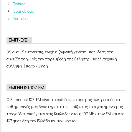
Twitter
Soundcloud
YouTube
ΈΜΠΝΕΥΣΗ
(η) ουσ. (Κ έμπνευσις, εως): η ξαφνική γένεση μιας ιδέας στη
συνείδηση χωρίς την παρεμβολή της θέλησης | καλλιτεχνική
σύλληψη | παρακίνηση
EMPNEUSI 107 FM
Ο Empneusi 107 FM είναι το ραδιόφωνο που μας συντροφεύει στις
καθημερινές μας δραστηριότητες, παίζοντας τα αγαπημένα μας
τραγούδια. Ακούγεται στις Κυκλάδες στους 107 MHz των FM και στο
107.gr σε όλη την Ελλάδα και τον κόσμο.