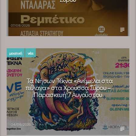
07/08/2026
μουσική
νέα
Τα Νήσων Τέκνα «Ανέμελα στα
πέλαγα» στα Χρούσσα Σύρου –
Παρασκευή 7 Αυγούστου
04/08/2026