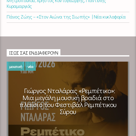
Μητροπούλου, Χρήστος Κοντογεώργης, Παντελής
Κυραμαργιός
Πάνος Ζώης – «Στον Αιώνα της Σιωπής» | Νέα κυκλοφορία
ΊΣΩΣ ΣΑΣ ΕΝΔΙΑΦΈΡΟΥΝ
μουσική
νέα
Γιώργος Νταλάρας «Ρεμπέτικο»:
Μια μεγάλη μουσική βραδιά στο
πλαίσιο του Φεστιβάλ Ρεμπέτικου
Σύρου