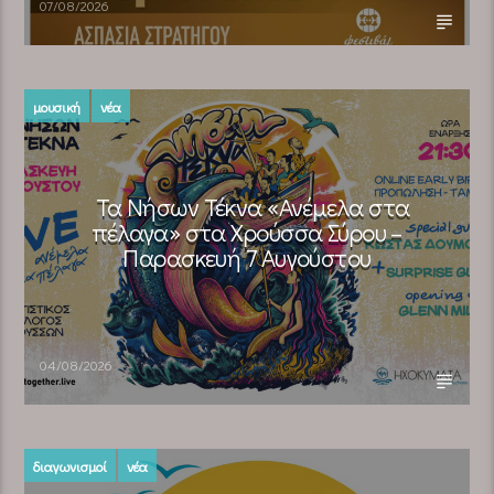
07/08/2026
μουσική
νέα
Τα Νήσων Τέκνα «Ανέμελα στα
πέλαγα» στα Χρούσσα Σύρου –
Παρασκευή 7 Αυγούστου
04/08/2026
διαγωνισμοί
νέα