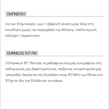
ΈΜΠΝΕΥΣΗ
(η) ουσ. (Κ έμπνευσις, εως): η ξαφνική γένεση μιας ιδέας στη
συνείδηση χωρίς την παρεμβολή της θέλησης | καλλιτεχνική
σύλληψη | παρακίνηση
EMPNEUSI 107 FM
Ο Empneusi 107 FM είναι το ραδιόφωνο που μας συντροφεύει στις
καθημερινές μας δραστηριότητες, παίζοντας τα αγαπημένα μας
τραγούδια. Ακούγεται στις Κυκλάδες στους 107 MHz των FM και στο
107.gr σε όλη την Ελλάδα και τον κόσμο.