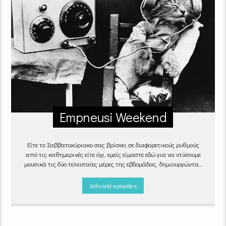
Empneusi Weekend
Είτε το Σαββατοκύριακο σας βρίσκει σε διαφορετικούς ρυθμούς
από τις καθημερινές είτε όχι, εμείς είμαστε εδώ για να ντύσουμε
μουσικά τις δύο τελευταίες μέρες της εβδομάδας, δημιουργώντας
μία μελωδική συνήθεια για ό,τι κι αν κάνετε.
Info and episodes