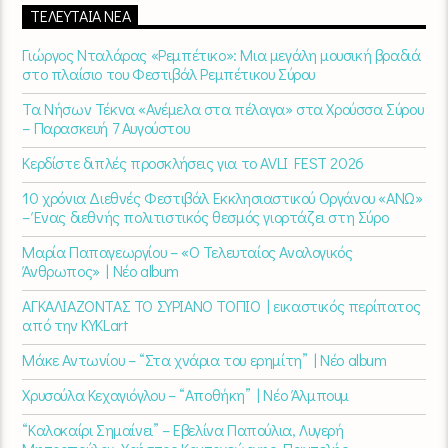
ΤΕΛΕΥΤΑΊΑ ΝΈΑ
Γιώργος Νταλάρας «Ρεμπέτικο»: Μια μεγάλη μουσική βραδιά
στο πλαίσιο του Φεστιβάλ Ρεμπέτικου Σύρου
Τα Νήσων Τέκνα «Ανέμελα στα πέλαγα» στα Χρούσσα Σύρου
– Παρασκευή 7 Αυγούστου
Κερδίστε διπλές προσκλήσεις για το AVLI FEST 2026
10 χρόνια Διεθνές Φεστιβάλ Εκκλησιαστικού Οργάνου «ΑΝΩ»
– Ένας διεθνής πολιτιστικός θεσμός γιορτάζει στη Σύρο​
Μαρία Παπαγεωργίου – «Ο Τελευταίος Αναλογικός
Άνθρωπος» | Νέο album
ΑΓΚΑΛΙΑΖΟΝΤΑΣ ΤΟ ΣΥΡΙΑΝΟ ΤΟΠΙΟ | εικαστικός περίπατος
από την KYKLart
Μάκε Αντωνίου – “Στα χνάρια του ερημίτη” | Νέο album
Χρυσούλα Κεχαγιόγλου – “Αποθήκη” | Νέο Άλμπουμ
“Καλοκαίρι Σημαίνει” – Εβελίνα Παπούλια, Λυγερή