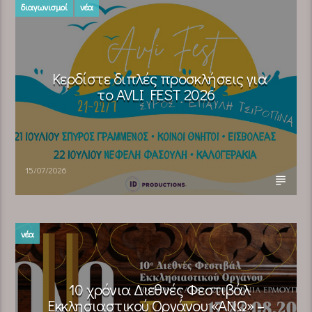
διαγωνισμοί
νέα
Κερδίστε διπλές προσκλήσεις για
το AVLI FEST 2026
15/07/2026
νέα
10 χρόνια Διεθνές Φεστιβάλ
Εκκλησιαστικού Οργάνου «ΑΝΩ» –