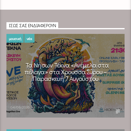
ΊΣΩΣ ΣΑΣ ΕΝΔΙΑΦΈΡΟΥΝ
μουσική
νέα
Τα Νήσων Τέκνα «Ανέμελα στα
πέλαγα» στα Χρούσσα Σύρου –
Παρασκευή 7 Αυγούστου
04/08/2026