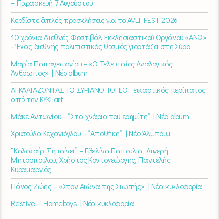
– Παρασκευή 7 Αυγούστου
Κερδίστε διπλές προσκλήσεις για το AVLI FEST 2026
10 χρόνια Διεθνές Φεστιβάλ Εκκλησιαστικού Οργάνου «ΑΝΩ»
– Ένας διεθνής πολιτιστικός θεσμός γιορτάζει στη Σύρο​
Μαρία Παπαγεωργίου – «Ο Τελευταίος Αναλογικός
Άνθρωπος» | Νέο album
ΑΓΚΑΛΙΑΖΟΝΤΑΣ ΤΟ ΣΥΡΙΑΝΟ ΤΟΠΙΟ | εικαστικός περίπατος
από την KYKLart
Μάκε Αντωνίου – “Στα χνάρια του ερημίτη” | Νέο album
Χρυσούλα Κεχαγιόγλου – “Αποθήκη” | Νέο Άλμπουμ
“Καλοκαίρι Σημαίνει” – Εβελίνα Παπούλια, Λυγερή
Μητροπούλου, Χρήστος Κοντογεώργης, Παντελής
Κυραμαργιός
Πάνος Ζώης – «Στον Αιώνα της Σιωπής» | Νέα κυκλοφορία
Restive – Homeboys | Νέα κυκλοφορία