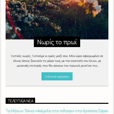
Νωρίς το πρωί
Ξυπνάς νωρίς; Ξυπνάμε κι εμείς μαζί σου. Μία ώρα αφιερωμένη σε
όλους όσους ξεκινούν τη μέρα τους με την ανατολή του ήλιου, με
μουσικές επιλογές που θα κάνουν την πρωινή ρουτίνα πιο
ευχάριστη!
"Νωρίς το πρωί" καθημερινά
(Δευτέρα - Παρασκευή)
06:00 - 07:00 στον Empneusi 107 FM
Info and episodes
ΤΕΛΕΥΤΑΊΑ ΝΈΑ
Τα Νήσων Τέκνα «Ανέμελα στα πέλαγα» στα Χρούσσα Σύρου