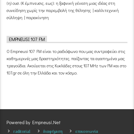
(η) ουσ. (Κ έμπνευσις, εως): η ξαφνική γένεση μιας ιδέας στη
συνείδηση χωρίς την παρεμβολή της θέλησης | καλλιτεχνική
σύλληψη | παρακίνηση
EMPNEUSI 107 FM
Ο Empneusi 107 FM είναι το ραδιόφωνο που μας συντροφεύει στις
καθημερινές μας δραστηριότητες, παίζοντας τα αγαπημένα μας
τραγούδια. Ακούγεται στις Κυκλάδες στους 107 MHz των FM και στο
107.gr σε όλη την Ελλάδα και τον κόσμο.
Powered by Empneusi.Net
raditorial
διαφήμιση
επικοινωνία