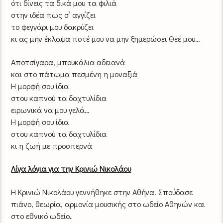
ότι δίνεις τα δικά μου τα φιλιά
στην ιδέα πως σ’ αγγίζει
το φεγγάρι μου δακρύζει
κι ας μην έκλαψα ποτέ μου να μην ξημερώσει Θεέ μου…
Αποτσίγαρα, μπουκάλια αδειανά
και στο πάτωμα πεσμένη η μοναξιά
Η μορφή σου ίδια
στου καπνού τα δαχτυλίδια
ειρωνικά να μου γελά…
Η μορφή σου ίδια
στου καπνού τα δαχτυλίδια
κι η ζωή με προσπερνά
Λίγα λόγια για την Κρινιώ Νικολάου
Η Κρινιώ Νικολάου γεννήθηκε στην Αθήνα. Σπούδασε
πιάνο, θεωρία, αρμονία μουσικής στο ωδείο Αθηνών και
στο εθνικό ωδείο
.