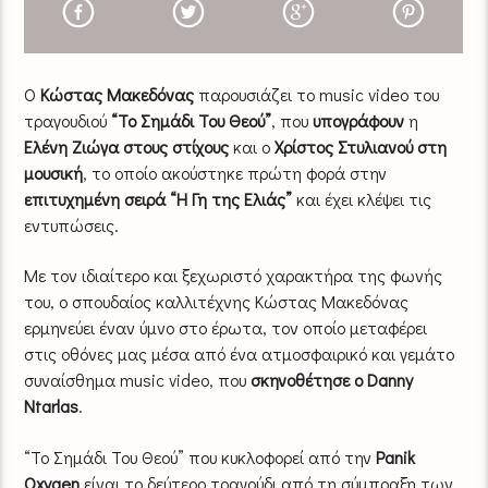
Ο
Κώστας Μακεδόνας
παρουσιάζει το music video του
τραγουδιού
“Το Σημάδι Του Θεού”
, που
υπογράφουν
η
Ελένη Ζιώγα στους
στίχους
και ο
Χρίστος Στυλιανού
στη
μουσική
, το οποίο ακούστηκε πρώτη φορά στην
επιτυχημένη σειρά “Η Γη της Ελιάς”
και έχει κλέψει τις
εντυπώσεις.
Με τον ιδιαίτερο και ξεχωριστό χαρακτήρα της φωνής
του, ο σπουδαίος καλλιτέχνης Κώστας Μακεδόνας
ερμηνεύει έναν ύμνο στο έρωτα, τον οποίο μεταφέρει
στις οθόνες μας μέσα από ένα ατμοσφαιρικό και γεμάτο
συναίσθημα music video, που
σκηνοθέτησε ο Danny
Ntarlas
.
“Το Σημάδι Του Θεού” που κυκλοφορεί από την
Panik
Oxygen
είναι το δεύτερο τραγούδι από τη σύμπραξη των