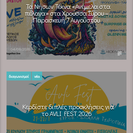
Τα Νήσων Τέκνα «Ανέμελα στα
πέλαγα» στα Χρούσσα Σύρου –
Παρασκευή 7 Αυγούστου
04/08/2026
διαγωνισμοί
νέα
Κερδίστε διπλές προσκλήσεις για
το AVLI FEST 2026