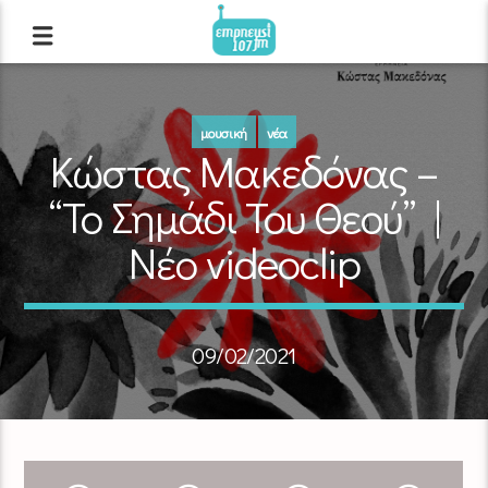
μουσική
νέα
Κώστας Μακεδόνας –
“Το Σημάδι Του Θεού” |
Νέο videoclip
09/02/2021