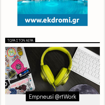
ΤΏΡΑ ΣΤΟΝ ΑΈΡΑ
Empneusi @rtWork