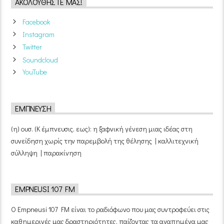
ΑΚΟΛΟΥΘΉΣΤΕ ΜΑΣ!
Facebook
Instagram
Twitter
Soundcloud
YouTube
ΈΜΠΝΕΥΣΗ
(η) ουσ. (Κ έμπνευσις, εως): η ξαφνική γένεση μιας ιδέας στη
συνείδηση χωρίς την παρεμβολή της θέλησης | καλλιτεχνική
σύλληψη | παρακίνηση
EMPNEUSI 107 FM
Ο Empneusi 107 FM είναι το ραδιόφωνο που μας συντροφεύει στις
καθημερινές μας δραστηριότητες, παίζοντας τα αγαπημένα μας