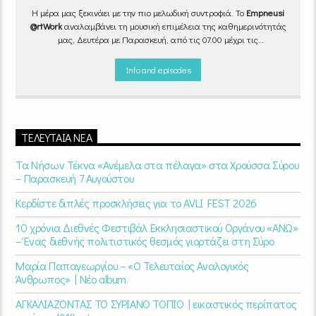
Η μέρα μας ξεκινάει με την πιο μελωδική συντροφιά. Το
Empneusi
@rtWork
αναλαμβάνει τη μουσική επιμέλεια της καθημερινότητάς
μας, Δευτέρα με Παρασκευή, από τις 07.00 μέχρι τις
10.00.
Επιλεγμένα τραγούδια
από την
εγχώρια
και τη
διεθνή
σκηνή
εναλλάσσονται αρμονικά, θυμίζοντάς μας πως δουλειά και
Info and episodes
τέχνη πάνε μαζί.
Καθημερινά
(Δευτέρα-Παρασκευή)
07:00 –
10:00
στον
Empneusi 107 FM
.
ΤΕΛΕΥΤΑΊΑ ΝΈΑ
Τα Νήσων Τέκνα «Ανέμελα στα πέλαγα» στα Χρούσσα Σύρου
– Παρασκευή 7 Αυγούστου
Κερδίστε διπλές προσκλήσεις για το AVLI FEST 2026
10 χρόνια Διεθνές Φεστιβάλ Εκκλησιαστικού Οργάνου «ΑΝΩ»
– Ένας διεθνής πολιτιστικός θεσμός γιορτάζει στη Σύρο​
Μαρία Παπαγεωργίου – «Ο Τελευταίος Αναλογικός
Άνθρωπος» | Νέο album
ΑΓΚΑΛΙΑΖΟΝΤΑΣ ΤΟ ΣΥΡΙΑΝΟ ΤΟΠΙΟ | εικαστικός περίπατος