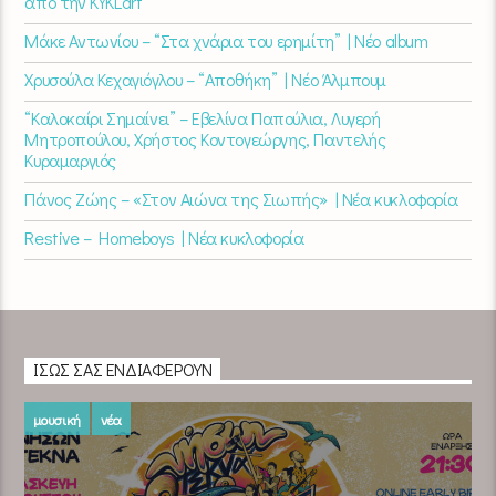
από την KYKLart
Μάκε Αντωνίου – “Στα χνάρια του ερημίτη” | Νέο album
Χρυσούλα Κεχαγιόγλου – “Αποθήκη” | Νέο Άλμπουμ
“Καλοκαίρι Σημαίνει” – Εβελίνα Παπούλια, Λυγερή
Μητροπούλου, Χρήστος Κοντογεώργης, Παντελής
Κυραμαργιός
Πάνος Ζώης – «Στον Αιώνα της Σιωπής» | Νέα κυκλοφορία
Restive – Homeboys | Νέα κυκλοφορία
ΊΣΩΣ ΣΑΣ ΕΝΔΙΑΦΈΡΟΥΝ
μουσική
νέα