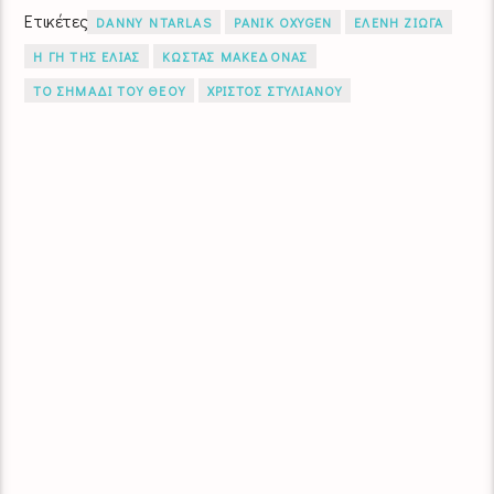
Ετικέτες
DANNY NTARLAS
PANIK OXYGEN
ΕΛΕΝΗ ΖΙΩΓΑ
Η ΓΗ ΤΗΣ ΕΛΙΑΣ
ΚΩΣΤΑΣ ΜΑΚΕΔΟΝΑΣ
ΤΟ ΣΗΜΑΔΙ ΤΟΥ ΘΕΟΥ
ΧΡΙΣΤΟΣ ΣΤΥΛΙΑΝΟΥ