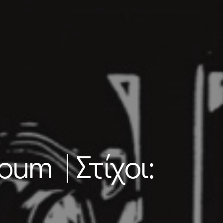
bum | Στίχοι: