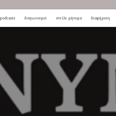
podcasts
διαγωνισμοί
στείλε μήνυμα
διαφήμιση