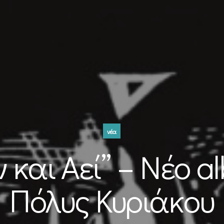
νέα
και Αεί” – Νέο al
Πόλυς Κυριάκου