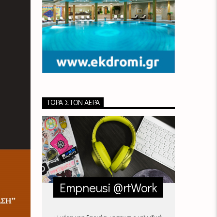
ΤΏΡΑ ΣΤΟΝ ΑΈΡΑ
Empneusi @rtWork
Η μέρα μας ξεκινάει με την πιο μελωδική