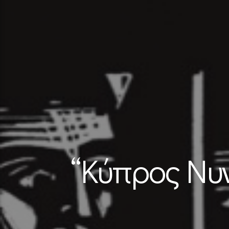
“Κύπρος Νυν 