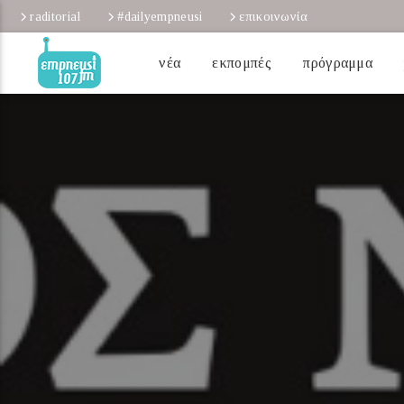
raditorial
#dailyempneusi
επικοινωνία
νέα
εκπομπές
πρόγραμμα