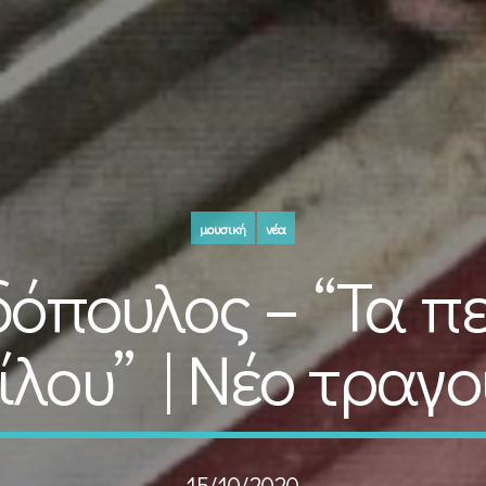
μουσική
νέα
όπουλος – “Τα π
ίλου” | Νέο τραγο
15/10/2020