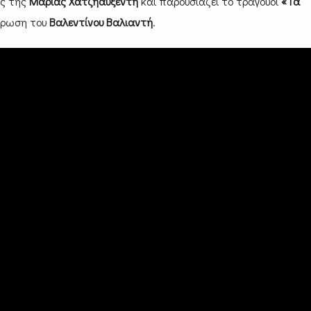
υς της
Μαρίας Χατζηαυξέντη
και παρουσιάζει το τραγούδι
«Τα
τρωση του
Βαλεντίνου Βαλιαντή
.