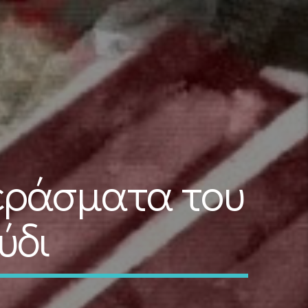
εράσματα του
ύδι