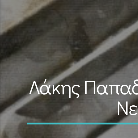
Λάκης Παπαδ
Νε