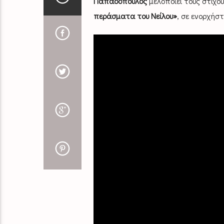
Παπαδόπουλος
μελοποιεί τους στίχο
περάσματα του Νείλου»
, σε ενορχήσ