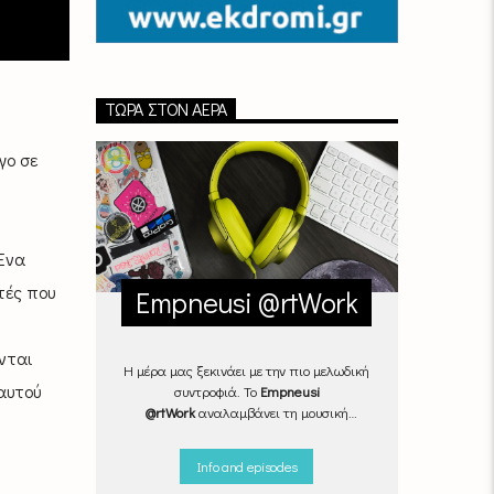
ΤΏΡΑ ΣΤΟΝ ΑΈΡΑ
γο σε
“Ένα
τές που
Empneusi @rtWork
νται
Η μέρα μας ξεκινάει με την πιο μελωδική
αυτού
συντροφιά. Το
Empneusi
@rtWork
αναλαμβάνει τη μουσική
επιμέλεια της καθημερινότητάς μας,
Δευτέρα με Παρασκευή, από τις 07.00
Info and episodes
μέχρι τις 10.00.
Επιλεγμένα