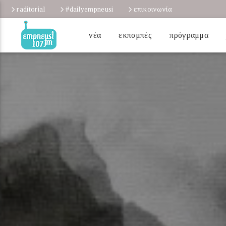
raditorial
#dailyempneusi
επικοινωνία
νέα
εκπομπές
πρόγραμμα