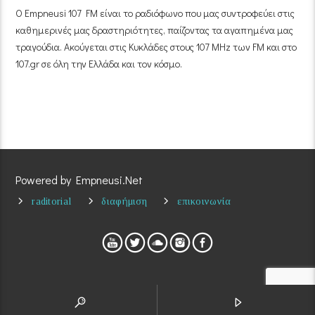
Ο Empneusi 107 FM είναι το ραδιόφωνο που μας συντροφεύει στις
καθημερινές μας δραστηριότητες, παίζοντας τα αγαπημένα μας
τραγούδια. Ακούγεται στις Κυκλάδες στους 107 MHz των FM και στο
107.gr σε όλη την Ελλάδα και τον κόσμο.
Powered by Empneusi.Net
raditorial
διαφήμιση
επικοινωνία