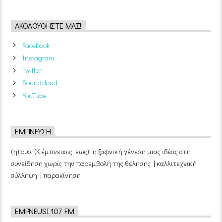
ΑΚΟΛΟΥΘΉΣΤΕ ΜΑΣ!
Facebook
Instagram
Twitter
Soundcloud
YouTube
ΈΜΠΝΕΥΣΗ
(η) ουσ. (Κ έμπνευσις, εως): η ξαφνική γένεση μιας ιδέας στη
συνείδηση χωρίς την παρεμβολή της θέλησης | καλλιτεχνική
σύλληψη | παρακίνηση
EMPNEUSI 107 FM