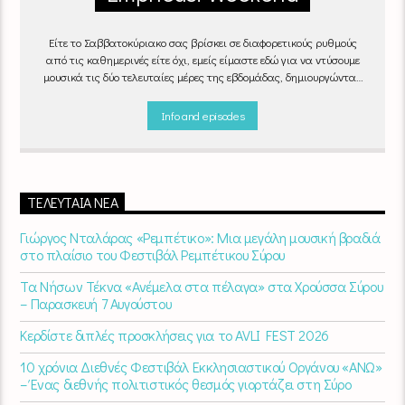
Είτε το Σαββατοκύριακο σας βρίσκει σε διαφορετικούς ρυθμούς
από τις καθημερινές είτε όχι, εμείς είμαστε εδώ για να ντύσουμε
μουσικά τις δύο τελευταίες μέρες της εβδομάδας, δημιουργώντας
μία μελωδική συνήθεια για ό,τι κι αν κάνετε.
Info and episodes
ΤΕΛΕΥΤΑΊΑ ΝΈΑ
Γιώργος Νταλάρας «Ρεμπέτικο»: Μια μεγάλη μουσική βραδιά
στο πλαίσιο του Φεστιβάλ Ρεμπέτικου Σύρου
Τα Νήσων Τέκνα «Ανέμελα στα πέλαγα» στα Χρούσσα Σύρου
– Παρασκευή 7 Αυγούστου
Κερδίστε διπλές προσκλήσεις για το AVLI FEST 2026
10 χρόνια Διεθνές Φεστιβάλ Εκκλησιαστικού Οργάνου «ΑΝΩ»
– Ένας διεθνής πολιτιστικός θεσμός γιορτάζει στη Σύρο​