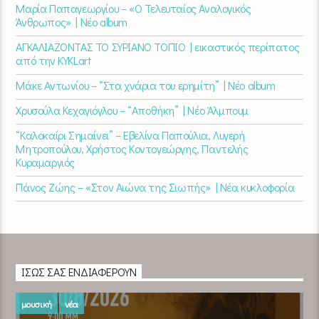
Μαρία Παπαγεωργίου – «Ο Τελευταίος Αναλογικός
Άνθρωπος» | Νέο album
ΑΓΚΑΛΙΑΖΟΝΤΑΣ ΤΟ ΣΥΡΙΑΝΟ ΤΟΠΙΟ | εικαστικός περίπατος
από την KYKLart
Μάκε Αντωνίου – “Στα χνάρια του ερημίτη” | Νέο album
Χρυσούλα Κεχαγιόγλου – “Αποθήκη” | Νέο Άλμπουμ
“Καλοκαίρι Σημαίνει” – Εβελίνα Παπούλια, Λυγερή
Μητροπούλου, Χρήστος Κοντογεώργης, Παντελής
Κυραμαργιός
Πάνος Ζώης – «Στον Αιώνα της Σιωπής» | Νέα κυκλοφορία
ΊΣΩΣ ΣΑΣ ΕΝΔΙΑΦΈΡΟΥΝ
μουσική
νέα