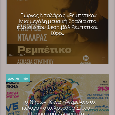
Γιώργος Νταλάρας «Ρεμπέτικο»:
Μια μεγάλη μουσική βραδιά στο
πλαίσιο του Φεστιβάλ Ρεμπέτικου
Σύρου
07/08/2026
μουσική
νέα
Τα Νήσων Τέκνα «Ανέμελα στα
πέλαγα» στα Χρούσσα Σύρου –
Παρασκευή 7 Αυγούστου