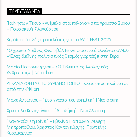
ΤΕΛΕΥΤΑΊΑ ΝΈΑ
Τα Νήσων Τέκνα «Ανέμελα στα πέλαγα» στα Χρούσσα Σύρου
– Παρασκευή 7 Αυγούστου
Κερδίστε διπλές προσκλήσεις για το AVLI FEST 2026
10 χρόνια Διεθνές Φεστιβάλ Εκκλησιαστικού Οργάνου «ΑΝΩ»
– Ένας διεθνής πολιτιστικός θεσμός γιορτάζει στη Σύρο​
Μαρία Παπαγεωργίου – «Ο Τελευταίος Αναλογικός
Άνθρωπος» | Νέο album
ΑΓΚΑΛΙΑΖΟΝΤΑΣ ΤΟ ΣΥΡΙΑΝΟ ΤΟΠΙΟ | εικαστικός περίπατος
από την KYKLart
Μάκε Αντωνίου – “Στα χνάρια του ερημίτη” | Νέο album
Χρυσούλα Κεχαγιόγλου – “Αποθήκη” | Νέο Άλμπουμ
“Καλοκαίρι Σημαίνει” – Εβελίνα Παπούλια, Λυγερή
Μητροπούλου, Χρήστος Κοντογεώργης, Παντελής
Κυραμαργιός