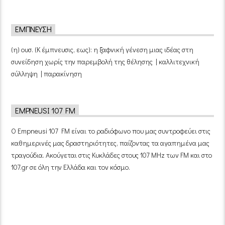
ΈΜΠΝΕΥΣΗ
(η) ουσ. (Κ έμπνευσις, εως): η ξαφνική γένεση μιας ιδέας στη
συνείδηση χωρίς την παρεμβολή της θέλησης | καλλιτεχνική
σύλληψη | παρακίνηση
EMPNEUSI 107 FM
Ο Empneusi 107 FM είναι το ραδιόφωνο που μας συντροφεύει στις
καθημερινές μας δραστηριότητες, παίζοντας τα αγαπημένα μας
τραγούδια. Ακούγεται στις Κυκλάδες στους 107 MHz των FM και στο
107.gr σε όλη την Ελλάδα και τον κόσμο.