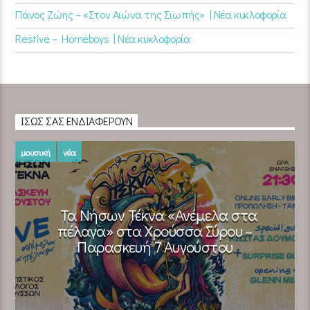
Πάνος Ζώης – «Στον Αιώνα της Σιωπής» | Νέα κυκλοφορία
Restive – Homeboys | Νέα κυκλοφορία
ΊΣΩΣ ΣΑΣ ΕΝΔΙΑΦΈΡΟΥΝ
μουσική
νέα
Τα Νήσων Τέκνα «Ανέμελα στα
πέλαγα» στα Χρούσσα Σύρου –
Παρασκευή 7 Αυγούστου