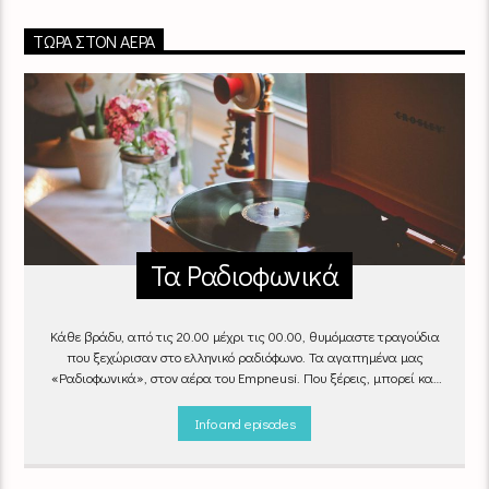
ΤΏΡΑ ΣΤΟΝ ΑΈΡΑ
Τα Ραδιοφωνικά
Κάθε βράδυ, από τις 20.00 μέχρι τις 00.00, θυμόμαστε τραγούδια
που ξεχώρισαν στο ελληνικό ραδιόφωνο. Τα αγαπημένα μας
«Ραδιοφωνικά», στον αέρα του Empneusi. Που ξέρεις, μπορεί και
το δικό σου αγαπημένο τραγούδι να βρίσκεται μέσα σ’ αυτά!
Κάθε
βράδυ 20
:00 – 00:00
στον
Empneusi 107 FM
.
Info and episodes