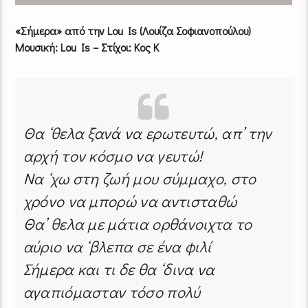
«Σήμερα» από την Lou Is (Λουίζα Σοφιανοπούλου)
Μουσική: Lou Is – Στίχοι: Κος Κ
Θα ‘θελα ξανά να ερωτευτώ, απ’ την
αρχή τον κόσμο να γευτώ!
Να ‘χω στη ζωή μου σύμμαχο, στο
χρόνο να μπορώ να αντισταθώ
Θα’ θελα με μάτια ορθάνοιχτα το
αύριο να ‘βλεπα σε ένα φιλί
Σήμερα και τι δε θα ‘δινα να
αγαπιόμασταν τόσο πολύ