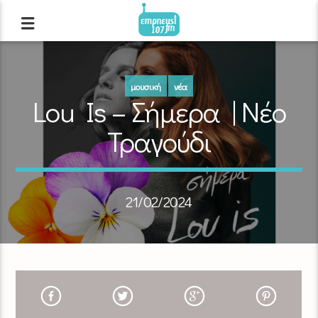
μουσική
νέα
Lou Is – Σήμερα | Νέο
Τραγούδι
21/02/2024