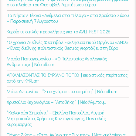
στο πλαίσιο του Φεστιβάλ Ρεμπέτικου Σύρου
Τα Νήσων Τέκνα «Ανέμελα στα πέλαγα» στα Χρούσσα Σύρου
– Παρασκευή 7 Αυγούστου
Κερδίστε διπλές προσκλήσεις για το AVLI FEST 2026
10 χρόνια Διεθνές Φεστιβάλ Εκκλησιαστικού Οργάνου «ΑΝΩ»
– Ένας διεθνής πολιτιστικός θεσμός γιορτάζει στη Σύρο​
Μαρία Παπαγεωργίου – «Ο Τελευταίος Αναλογικός
Άνθρωπος» | Νέο album
ΑΓΚΑΛΙΑΖΟΝΤΑΣ ΤΟ ΣΥΡΙΑΝΟ ΤΟΠΙΟ | εικαστικός περίπατος
από την KYKLart
Μάκε Αντωνίου – “Στα χνάρια του ερημίτη” | Νέο album
Χρυσούλα Κεχαγιόγλου – “Αποθήκη” | Νέο Άλμπουμ
“Καλοκαίρι Σημαίνει” – Εβελίνα Παπούλια, Λυγερή
Μητροπούλου, Χρήστος Κοντογεώργης, Παντελής
Κυραμαργιός
Πάνος Ζώης – «Στον Αιώνα της Σιωπής» | Νέα κυκλοφορία