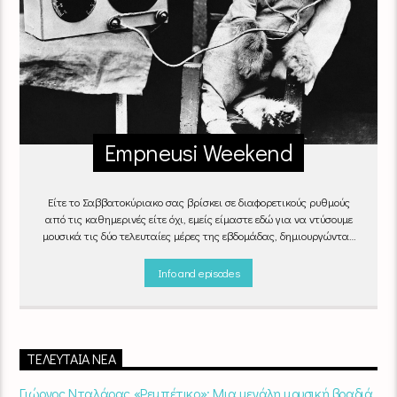
Empneusi Weekend
Είτε το Σαββατοκύριακο σας βρίσκει σε διαφορετικούς ρυθμούς
από τις καθημερινές είτε όχι, εμείς είμαστε εδώ για να ντύσουμε
μουσικά τις δύο τελευταίες μέρες της εβδομάδας, δημιουργώντας
μία μελωδική συνήθεια για ό,τι κι αν κάνετε.
Info and episodes
ΤΕΛΕΥΤΑΊΑ ΝΈΑ
Γιώργος Νταλάρας «Ρεμπέτικο»: Μια μεγάλη μουσική βραδιά