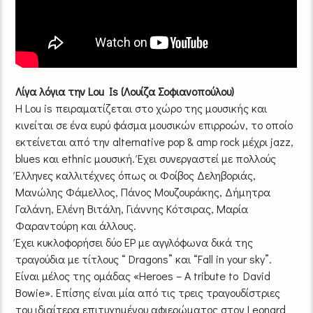
Λίγα λόγια την Lou Is (Λουίζα Σοφιανοπούλου)
Η Lou is πειραματίζεται στο χώρο της μουσικής και
κινείται σε ένα ευρύ φάσμα μουσικών επιρροών, το οποίο
εκτείνεται από την alternative pop & amp rock μέχρι jazz,
blues και ethnic μουσική. Έχει συνεργαστεί με πολλούς
Έλληνες καλλιτέχνες όπως οι Φοίβος Δεληβοριάς,
Μανώλης Φάμελλος, Πάνος Μουζουράκης, Δήμητρα
Γαλάνη, Ελένη Βιτάλη, Γιάννης Κότσιρας, Μαρία
Φαραντούρη και άλλους.
Έχει κυκλοφορήσει δύο EP με αγγλόφωνα δικά της
τραγούδια με τίτλους “ Dragons” και “Fall in your sky”.
Είναι μέλος της ομάδας «Heroes – A tribute to David
Bowie». Επίσης είναι μία από τις τρεις τραγουδίστριες
του ιδιαίτερα επιτυχημένου αφιερώματος στον Leonard