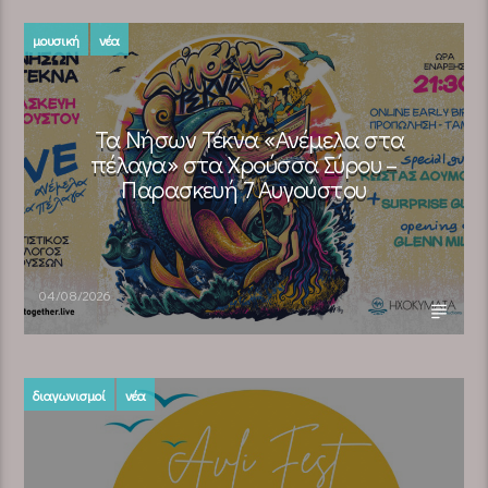
μουσική
νέα
Τα Νήσων Τέκνα «Ανέμελα στα
πέλαγα» στα Χρούσσα Σύρου –
Παρασκευή 7 Αυγούστου
04/08/2026
διαγωνισμοί
νέα