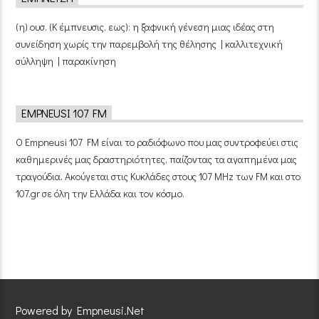
(η) ουσ. (Κ έμπνευσις, εως): η ξαφνική γένεση μιας ιδέας στη
συνείδηση χωρίς την παρεμβολή της θέλησης | καλλιτεχνική
σύλληψη | παρακίνηση
EMPNEUSI 107 FM
Ο Empneusi 107 FM είναι το ραδιόφωνο που μας συντροφεύει στις
καθημερινές μας δραστηριότητες, παίζοντας τα αγαπημένα μας
τραγούδια. Ακούγεται στις Κυκλάδες στους 107 MHz των FM και στο
107.gr σε όλη την Ελλάδα και τον κόσμο.
Powered by Empneusi.Net