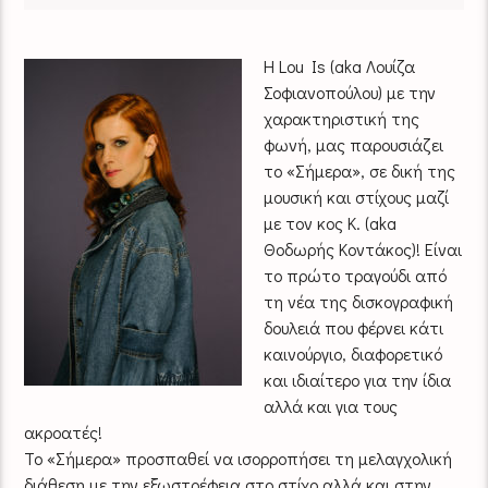
Η Lou Is (aka Λουίζα
Σοφιανοπούλου) με την
χαρακτηριστική της
φωνή, μας παρουσιάζει
το «Σήμερα», σε δική της
μουσική και στίχους μαζί
με τον κος Κ. (aka
Θοδωρής Κοντάκος)! Είναι
το πρώτο τραγούδι από
τη νέα της δισκογραφική
δουλειά που φέρνει κάτι
καινούργιο, διαφορετικό
και ιδιαίτερο για την ίδια
αλλά και για τους
ακροατές!
Το «Σήμερα» προσπαθεί να ισορροπήσει τη μελαγχολική
διάθεση με την εξωστρέφεια στο στίχο αλλά και στην