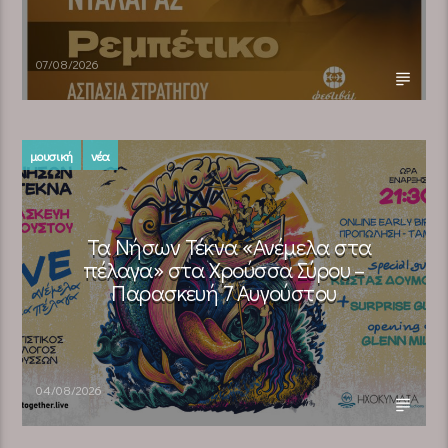
07/08/2026
μουσική
νέα
Τα Νήσων Τέκνα «Ανέμελα στα
πέλαγα» στα Χρούσσα Σύρου –
Παρασκευή 7 Αυγούστου
04/08/2026