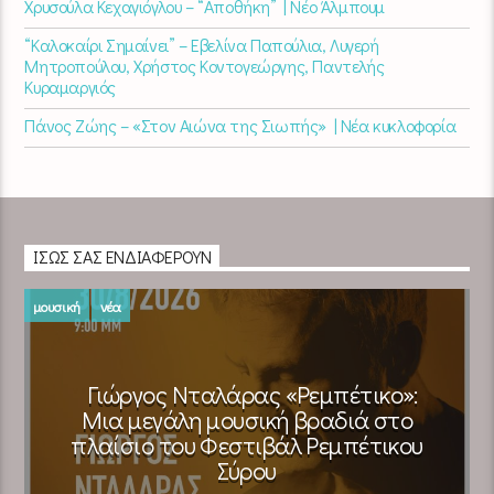
Χρυσούλα Κεχαγιόγλου – “Αποθήκη” | Νέο Άλμπουμ
“Καλοκαίρι Σημαίνει” – Εβελίνα Παπούλια, Λυγερή
Μητροπούλου, Χρήστος Κοντογεώργης, Παντελής
Κυραμαργιός
Πάνος Ζώης – «Στον Αιώνα της Σιωπής» | Νέα κυκλοφορία
ΊΣΩΣ ΣΑΣ ΕΝΔΙΑΦΈΡΟΥΝ
μουσική
νέα
Γιώργος Νταλάρας «Ρεμπέτικο»:
Μια μεγάλη μουσική βραδιά στο
πλαίσιο του Φεστιβάλ Ρεμπέτικου
Σύρου