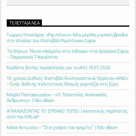
ΤΕΛΕΥΤΑΊΑ ΝΈΑ
Γιώργος Νταλάρας «Ρεμπέτικο»: Μια μεγάλη μουσική βραδιά
στο πλαίσιο του Φεστιβάλ Ρεμπέτικου Σύρου
Τα Νήσων Τέκνα «Ανέμελα στα πέλαγα» στα Χρούσσα Σύρου
– Παρασκευή 7 Αυγούστου
Κερδίστε διπλές προσκλήσεις για το AVLI FEST 2026
10 χρόνια Διεθνές Φεστιβάλ Εκκλησιαστικού Οργάνου «ΑΝΩ»
– Ένας διεθνής πολιτιστικός θεσμός γιορτάζει στη Σύρο​
Μαρία Παπαγεωργίου – «Ο Τελευταίος Αναλογικός
Άνθρωπος» | Νέο album
ΑΓΚΑΛΙΑΖΟΝΤΑΣ ΤΟ ΣΥΡΙΑΝΟ ΤΟΠΙΟ | εικαστικός περίπατος
από την KYKLart
Μάκε Αντωνίου – “Στα χνάρια του ερημίτη” | Νέο album