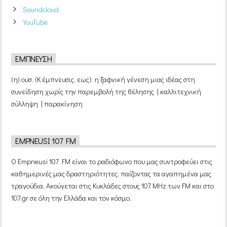
Soundcloud
YouTube
ΈΜΠΝΕΥΣΗ
(η) ουσ. (Κ έμπνευσις, εως): η ξαφνική γένεση μιας ιδέας στη
συνείδηση χωρίς την παρεμβολή της θέλησης | καλλιτεχνική
σύλληψη | παρακίνηση
EMPNEUSI 107 FM
Ο Empneusi 107 FM είναι το ραδιόφωνο που μας συντροφεύει στις
καθημερινές μας δραστηριότητες, παίζοντας τα αγαπημένα μας
τραγούδια. Ακούγεται στις Κυκλάδες στους 107 MHz των FM και στο
107.gr σε όλη την Ελλάδα και τον κόσμο.