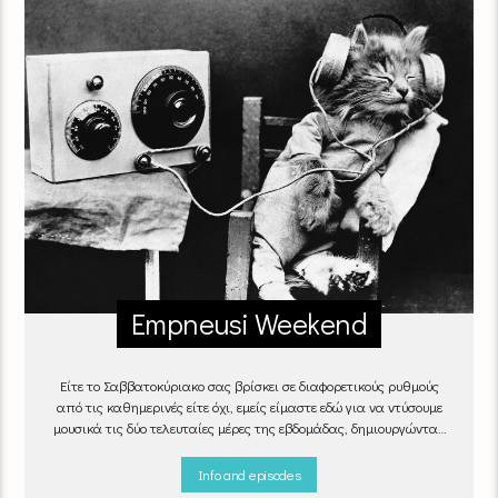
Empneusi Weekend
Είτε το Σαββατοκύριακο σας βρίσκει σε διαφορετικούς ρυθμούς
από τις καθημερινές είτε όχι, εμείς είμαστε εδώ για να ντύσουμε
μουσικά τις δύο τελευταίες μέρες της εβδομάδας, δημιουργώντας
μία μελωδική συνήθεια για ό,τι κι αν κάνετε.
Info and episodes