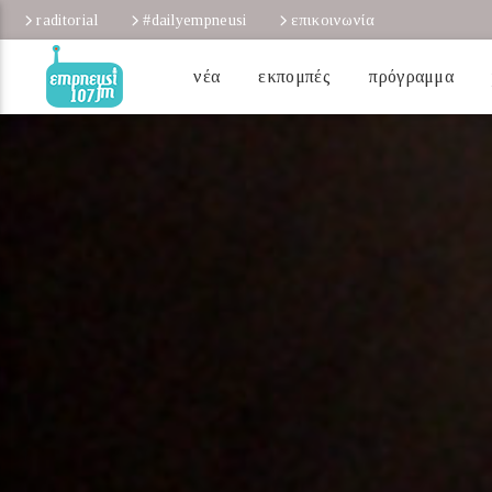
raditorial
#dailyempneusi
επικοινωνία
νέα
εκπομπές
πρόγραμμα