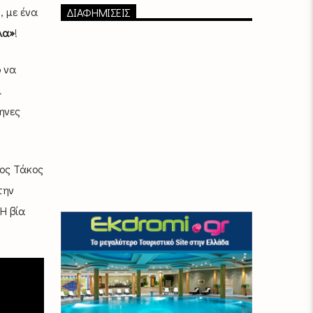
, με ένα
ΔΙΑΦΗΜΙΣΕΙΣ
λα»
!
 να
ι
ηνες
ος Τάκος
την
Η βία