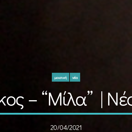
μουσική
νέα
ος – “Μίλα” | Νέ
20/04/2021