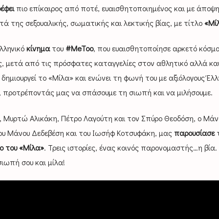
έφει
πιο επίκαιρος από ποτέ, ευαισθητοποιημένος και με άποψη
ά της σεξουαλικής, σωματικής και λεκτικής βίας, με τίτλο
«Μί
λληνικό
κίνημα
του
#MeToo
, που ευαισθητοποίησε αρκετό κόσμο
ς, μετά από τις πρόσφατες καταγγελίες στον αθλητικό αλλά κα
 δημιουργεί το «Μίλα» και ενώνει τη φωνή του με αξιόλογους Έλλ
, προτρέποντάς μας να σπάσουμε τη σιωπή και να μιλήσουμε.
 Μυρτώ Αλικάκη, Πέτρο Λαγούτη και τον Σπύρο Θεοδόση, ο Μάν
του Μάνου Δεδεβέση και του Ιωσήφ Κοτσυφάκη, μας
παρουσίασε
o του «Μίλα»
. Τρεις ιστορίες, ένας κοινός παρονομαστής…η βία. 
σιωπή σου και μίλα!