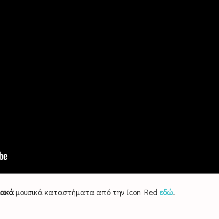
ιακά
μουσικά καταστήματα από την Icon Red
εδώ
.