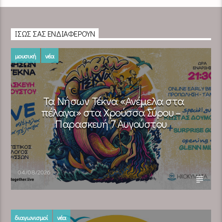
ΊΣΩΣ ΣΑΣ ΕΝΔΙΑΦΈΡΟΥΝ
μουσική
νέα
Τα Νήσων Τέκνα «Ανέμελα στα
πέλαγα» στα Χρούσσα Σύρου –
Παρασκευή 7 Αυγούστου
04/08/2026
διαγωνισμοί
νέα