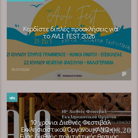
Κερδίστε διπλές προσκλήσεις για
το AVLI FEST 2026
15/07/2026
νέα
10 χρόνια Διεθνές Φεστιβάλ
Εκκλησιαστικού Οργάνου «ΑΝΩ» –
Ένας διεθνής πολιτιστικός θεσμός