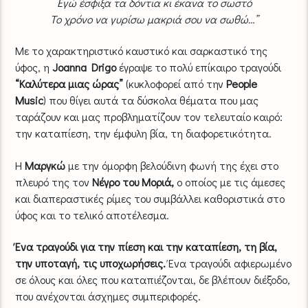
Εγώ έσφιξα τα δόντια κι έκανα το σωστό
Το χρόνο να γυρίσω μακριά σου να σωθώ…”
Με το χαρακτηριστικό καυστικό και σαρκαστικό της
ύφος, η
Joanna Drigo
έγραψε το πολύ επίκαιρο τραγούδι
“Καλύτερα μιας ώρας”
(κυκλοφορεί από την
People
Music
) που θίγει αυτά τα δύσκολα θέματα που μας
ταράζουν και μας προβληματίζουν τον τελευταίο καιρό:
την καταπίεση, την έμφυλη βία, τη διαφορετικότητα.
Η
Μαργκώ
με την όμορφη βελούδινη φωνή της έχει στο
πλευρό της τον
Νέγρο του Μοριά,
ο οποίος με τις άμεσες
και διαπεραστικές ρίμες του συμβάλλει καθοριστικά στο
ύφος και το τελικό αποτέλεσμα.
Ένα τραγούδι για την πίεση και την καταπίεση, τη βία,
την υποταγή, τις υποχωρήσεις.
Ένα τραγούδι αφιερωμένο
σε όλους και όλες που καταπιέζονται, δε βλέπουν διέξοδο,
που ανέχονται άσχημες συμπεριφορές.