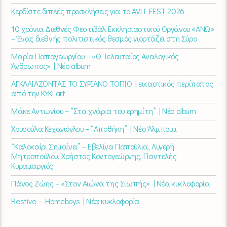
Κερδίστε διπλές προσκλήσεις για το AVLI FEST 2026
10 χρόνια Διεθνές Φεστιβάλ Εκκλησιαστικού Οργάνου «ΑΝΩ»
– Ένας διεθνής πολιτιστικός θεσμός γιορτάζει στη Σύρο​
Μαρία Παπαγεωργίου – «Ο Τελευταίος Αναλογικός
Άνθρωπος» | Νέο album
ΑΓΚΑΛΙΑΖΟΝΤΑΣ ΤΟ ΣΥΡΙΑΝΟ ΤΟΠΙΟ | εικαστικός περίπατος
από την KYKLart
Μάκε Αντωνίου – “Στα χνάρια του ερημίτη” | Νέο album
Χρυσούλα Κεχαγιόγλου – “Αποθήκη” | Νέο Άλμπουμ
“Καλοκαίρι Σημαίνει” – Εβελίνα Παπούλια, Λυγερή
Μητροπούλου, Χρήστος Κοντογεώργης, Παντελής
Κυραμαργιός
Πάνος Ζώης – «Στον Αιώνα της Σιωπής» | Νέα κυκλοφορία
Restive – Homeboys | Νέα κυκλοφορία