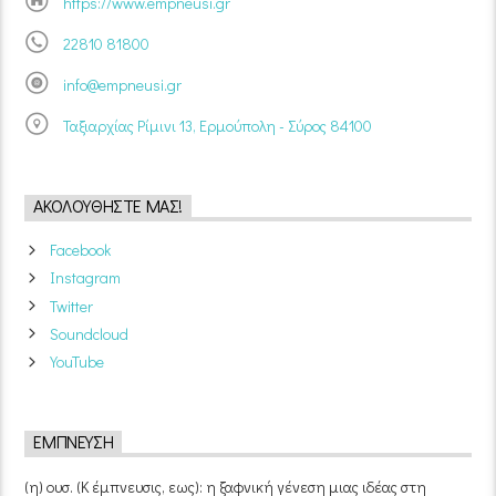
https://www.empneusi.gr
22810 81800
info@empneusi.gr
Ταξιαρχίας Ρίμινι 13, Ερμούπολη - Σύρος 84100
ΑΚΟΛΟΥΘΉΣΤΕ ΜΑΣ!
Facebook
Instagram
Twitter
Soundcloud
YouTube
ΈΜΠΝΕΥΣΗ
(η) ουσ. (Κ έμπνευσις, εως): η ξαφνική γένεση μιας ιδέας στη