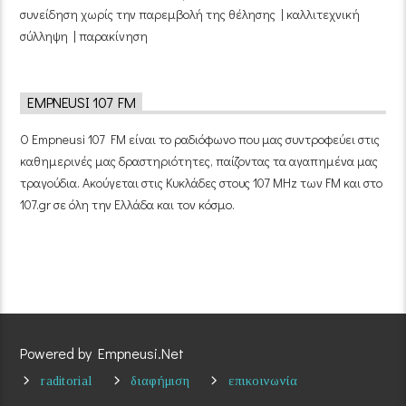
συνείδηση χωρίς την παρεμβολή της θέλησης | καλλιτεχνική
σύλληψη | παρακίνηση
EMPNEUSI 107 FM
Ο Empneusi 107 FM είναι το ραδιόφωνο που μας συντροφεύει στις
καθημερινές μας δραστηριότητες, παίζοντας τα αγαπημένα μας
τραγούδια. Ακούγεται στις Κυκλάδες στους 107 MHz των FM και στο
107.gr σε όλη την Ελλάδα και τον κόσμο.
Powered by Empneusi.Net
raditorial
διαφήμιση
επικοινωνία