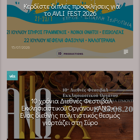
Κερδίστε διπλές προσκλήσεις για
το AVLI FEST 2026
15/07/2026
νέα
10 χρόνια Διεθνές Φεστιβάλ
Εκκλησιαστικού Οργάνου «ΑΝΩ» –
Ένας διεθνής πολιτιστικός θεσμός
γιορτάζει στη Σύρο​