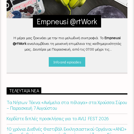
Empneusi @rtWork
Η μέρα μας ξεκινάει με την πιο μελωδική συντροφιά. Το
Empneusi
@rtWork
αναλαμβάνει τη μουσική επιμέλεια της καθημερινότητάς
μας, Δευτέρα με Παρασκευή, από τις 07.00 μέχρι τις
10.00.
Επιλεγμένα τραγούδια
από την
εγχώρια
και τη
διεθνή
σκηνή
εναλλάσσονται αρμονικά, θυμίζοντάς μας πως δουλειά και
Info and episodes
τέχνη πάνε μαζί.
Καθημερινά
(Δευτέρα-Παρασκευή)
07:00 –
10:00
στον
Empneusi 107 FM
.
ΤΕΛΕΥΤΑΊΑ ΝΈΑ
Τα Νήσων Τέκνα «Ανέμελα στα πέλαγα» στα Χρούσσα Σύρου
– Παρασκευή 7 Αυγούστου
Κερδίστε διπλές προσκλήσεις για το AVLI FEST 2026
10 χρόνια Διεθνές Φεστιβάλ Εκκλησιαστικού Οργάνου «ΑΝΩ»