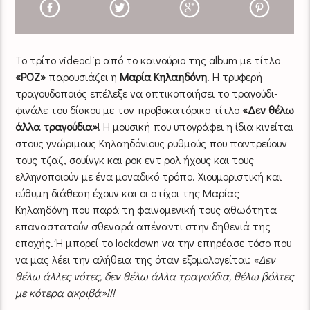
Το τρίτο videoclip από το καινούριο της album με τίτλο
«ΡΟΖ»
παρουσιάζει η
Μαρία Κηλαηδόνη
. Η τρυφερή
τραγουδοποιός επέλεξε να οπτικοποιήσει το τραγούδι-
φινάλε του δίσκου με τον προβοκατόρικο τίτλο
«Δεν θέλω
άλλα τραγούδια»
! Η μουσική που υπογράφει η ίδια κινείται
στους γνώριμους Κηλαηδόνιους ρυθμούς που παντρεύουν
τους τζαζ, σουίνγκ και ροκ εντ ρολ ήχους και τους
ελληνοποιούν με ένα μοναδικό τρόπο. Χιουμοριστική και
εύθυμη διάθεση έχουν και οι στίχοι της Μαρίας
Κηλαηδόνη που παρά τη φαινομενική τους αθωότητα
επαναστατούν σθεναρά απέναντι στην δηθενιά της
εποχής. Ή μπορεί το lockdown να την επηρέασε τόσο που
να μας λέει την αλήθεια της όταν εξομολογείται:
«Δεν
θέλω άλλες νότες, δεν θέλω άλλα τραγούδια, θέλω βόλτες
με κότερα ακριβά»!!!