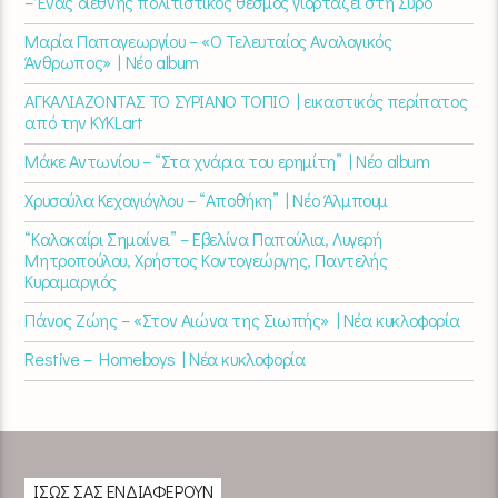
– Ένας διεθνής πολιτιστικός θεσμός γιορτάζει στη Σύρο​
Μαρία Παπαγεωργίου – «Ο Τελευταίος Αναλογικός
Άνθρωπος» | Νέο album
ΑΓΚΑΛΙΑΖΟΝΤΑΣ ΤΟ ΣΥΡΙΑΝΟ ΤΟΠΙΟ | εικαστικός περίπατος
από την KYKLart
Μάκε Αντωνίου – “Στα χνάρια του ερημίτη” | Νέο album
Χρυσούλα Κεχαγιόγλου – “Αποθήκη” | Νέο Άλμπουμ
“Καλοκαίρι Σημαίνει” – Εβελίνα Παπούλια, Λυγερή
Μητροπούλου, Χρήστος Κοντογεώργης, Παντελής
Κυραμαργιός
Πάνος Ζώης – «Στον Αιώνα της Σιωπής» | Νέα κυκλοφορία
Restive – Homeboys | Νέα κυκλοφορία
ΊΣΩΣ ΣΑΣ ΕΝΔΙΑΦΈΡΟΥΝ