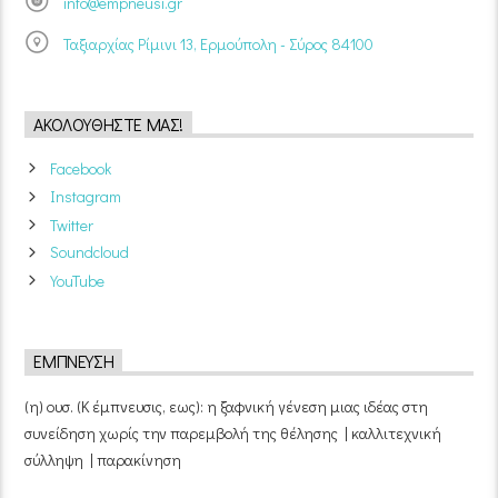
info@empneusi.gr
Ταξιαρχίας Ρίμινι 13, Ερμούπολη - Σύρος 84100
ΑΚΟΛΟΥΘΉΣΤΕ ΜΑΣ!
Facebook
Instagram
Twitter
Soundcloud
YouTube
ΈΜΠΝΕΥΣΗ
(η) ουσ. (Κ έμπνευσις, εως): η ξαφνική γένεση μιας ιδέας στη
συνείδηση χωρίς την παρεμβολή της θέλησης | καλλιτεχνική
σύλληψη | παρακίνηση