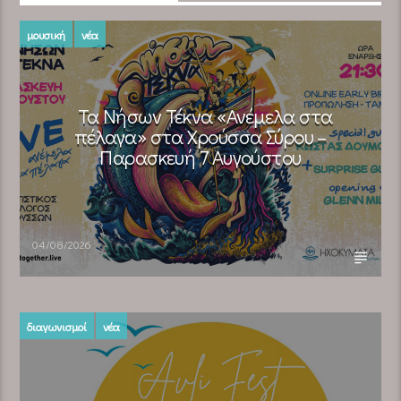
μουσική
νέα
Τα Νήσων Τέκνα «Ανέμελα στα
πέλαγα» στα Χρούσσα Σύρου –
Παρασκευή 7 Αυγούστου
04/08/2026
διαγωνισμοί
νέα