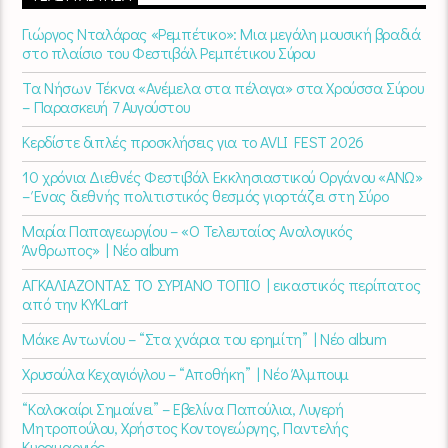
Γιώργος Νταλάρας «Ρεμπέτικο»: Μια μεγάλη μουσική βραδιά
στο πλαίσιο του Φεστιβάλ Ρεμπέτικου Σύρου
Τα Νήσων Τέκνα «Ανέμελα στα πέλαγα» στα Χρούσσα Σύρου
– Παρασκευή 7 Αυγούστου
Κερδίστε διπλές προσκλήσεις για το AVLI FEST 2026
10 χρόνια Διεθνές Φεστιβάλ Εκκλησιαστικού Οργάνου «ΑΝΩ»
– Ένας διεθνής πολιτιστικός θεσμός γιορτάζει στη Σύρο​
Μαρία Παπαγεωργίου – «Ο Τελευταίος Αναλογικός
Άνθρωπος» | Νέο album
ΑΓΚΑΛΙΑΖΟΝΤΑΣ ΤΟ ΣΥΡΙΑΝΟ ΤΟΠΙΟ | εικαστικός περίπατος
από την KYKLart
Μάκε Αντωνίου – “Στα χνάρια του ερημίτη” | Νέο album
Χρυσούλα Κεχαγιόγλου – “Αποθήκη” | Νέο Άλμπουμ
“Καλοκαίρι Σημαίνει” – Εβελίνα Παπούλια, Λυγερή
Μητροπούλου, Χρήστος Κοντογεώργης, Παντελής
Κυραμαργιός