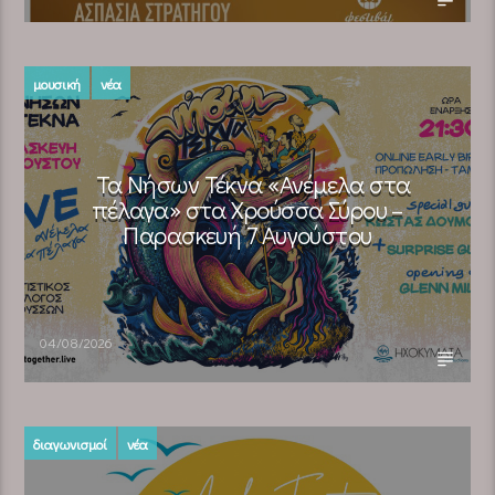
μουσική
νέα
Τα Νήσων Τέκνα «Ανέμελα στα
πέλαγα» στα Χρούσσα Σύρου –
Παρασκευή 7 Αυγούστου
04/08/2026
διαγωνισμοί
νέα