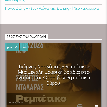
Πάνος Ζώης – «Στον Αιώνα της Σιωπής» | Νέα κυκλοφορία
ΊΣΩΣ ΣΑΣ ΕΝΔΙΑΦΈΡΟΥΝ
μουσική
νέα
Γιώργος Νταλάρας «Ρεμπέτικο»:
Μια μεγάλη μουσική βραδιά στο
πλαίσιο του Φεστιβάλ Ρεμπέτικου
Σύρου
07/08/2026