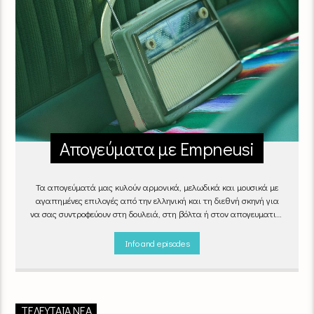
Απογεύματα με Empneusi
Τα απογεύματά μας κυλούν αρμονικά, μελωδικά και μουσικά με
αγαπημένες επιλογές από την ελληνική και τη διεθνή σκηνή για
να σας συντροφεύουν στη δουλειά, στη βόλτα ή στον απογευματινό
καφέ στην πιο αναπαυτική γωνιά του σπιτιού σας.
"Απογεύματα
με Empneusi", Καθημερινά & Σαββατοκύριακα 17:00 – 20:00.
Info and episodes
ΤΕΛΕΥΤΑΊΑ ΝΈΑ