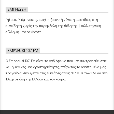
ΈΜΠΝΕΥΣΗ
(η) ουσ. (Κ έμπνευσις, εως): η ξαφνική γένεση μιας ιδέας στη
συνείδηση χωρίς την παρεμβολή της θέλησης | καλλιτεχνική
σύλληψη | παρακίνηση
EMPNEUSI 107 FM
Ο Empneusi 107 FM είναι το ραδιόφωνο που μας συντροφεύει στις
καθημερινές μας δραστηριότητες, παίζοντας τα αγαπημένα μας
τραγούδια. Ακούγεται στις Κυκλάδες στους 107 MHz των FM και στο
107.gr σε όλη την Ελλάδα και τον κόσμο.