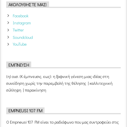
ΑΚΟΛΟΥΘΉΣΤΕ ΜΑΣ!
Facebook
Instagram
Twitter
Soundcloud
YouTube
ΈΜΠΝΕΥΣΗ
(η) ουσ. (Κ έμπνευσις, εως): η ξαφνική γένεση μιας ιδέας στη
συνείδηση χωρίς την παρεμβολή της θέλησης | καλλιτεχνική
σύλληψη | παρακίνηση
EMPNEUSI 107 FM
Ο Empneusi 107 FM είναι το ραδιόφωνο που μας συντροφεύει στις