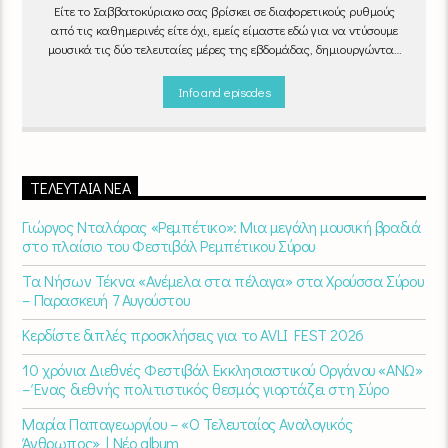
Είτε το Σαββατοκύριακο σας βρίσκει σε διαφορετικούς ρυθμούς
από τις καθημερινές είτε όχι, εμείς είμαστε εδώ για να ντύσουμε
μουσικά τις δύο τελευταίες μέρες της εβδομάδας, δημιουργώντας
μία μελωδική συνήθεια για ό,τι κι αν κάνετε.
Info and episodes
ΤΕΛΕΥΤΑΊΑ ΝΈΑ
Γιώργος Νταλάρας «Ρεμπέτικο»: Μια μεγάλη μουσική βραδιά
στο πλαίσιο του Φεστιβάλ Ρεμπέτικου Σύρου
Τα Νήσων Τέκνα «Ανέμελα στα πέλαγα» στα Χρούσσα Σύρου
– Παρασκευή 7 Αυγούστου
Κερδίστε διπλές προσκλήσεις για το AVLI FEST 2026
10 χρόνια Διεθνές Φεστιβάλ Εκκλησιαστικού Οργάνου «ΑΝΩ»
– Ένας διεθνής πολιτιστικός θεσμός γιορτάζει στη Σύρο​
Μαρία Παπαγεωργίου – «Ο Τελευταίος Αναλογικός
Άνθρωπος» | Νέο album