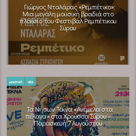
Γιώργος Νταλάρας «Ρεμπέτικο»:
Μια μεγάλη μουσική βραδιά στο
πλαίσιο του Φεστιβάλ Ρεμπέτικου
Σύρου
07/08/2026
μουσική
νέα
Τα Νήσων Τέκνα «Ανέμελα στα
πέλαγα» στα Χρούσσα Σύρου –
Παρασκευή 7 Αυγούστου