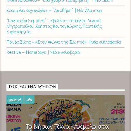
Χρυσούλα Κεχαγιόγλου – “Αποθήκη” | Νέο Άλμπουμ
“Καλοκαίρι Σημαίνει” – Εβελίνα Παπούλια, Λυγερή
Μητροπούλου, Χρήστος Κοντογεώργης, Παντελής
Κυραμαργιός
Πάνος Ζώης – «Στον Αιώνα της Σιωπής» | Νέα κυκλοφορία
Restive – Homeboys | Νέα κυκλοφορία
ΊΣΩΣ ΣΑΣ ΕΝΔΙΑΦΈΡΟΥΝ
μουσική
νέα
Τα Νήσων Τέκνα «Ανέμελα στα