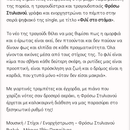
της πορεία, η τραγουδίστρια και τραγουδοποιός
Φρόσω
Στυλιανού
, γράφει και ενορχηστρώνει το πέμπτο στην
σειρά ψηφιακό της single, με τίτλο «
Φιλί στο στόμα
».
Το νέο της τραγούδι θέλει να μας θυμίσει πως η ομορφιά
και ο έρωτας είναι εκεί, δεν πτοούνται και δεν παύουν να
δίνουν φως και ελπίδα σε κάθε πραγματικότητα. Όλα
γίνονται εικόνες μέσα από τους στίχους της. Το φιλί είναι
κύμα που σβήνει κάθε δεύτερη σκέψη, οι ρυτίδες μας είναι
προοπτική, είναι πρόσκληση για ζωή και ο δρόμος είναι η
καρδιά, που χτυπά μόνο «όταν δεν είσαι μακριά».
Με γιορτινές τρομπέτες και έγχορδα, με πιάνο που
χαρίζει νότες σαν δροσερό αεράκι, η Φρόσω Στυλιανού
έρχεται με καλοκαιρινή διάθεση να μας παρασύρει στο
ξεσηκωτικό ρυθμό της!
Μουσική / Στίχοι / Ενορχήστρωση – Φρόσω Στυλιανού
Βιολιά – Μάριος Ιβάν Παπούλιας