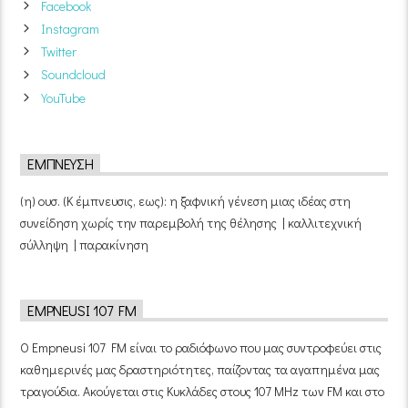
Facebook
Instagram
Twitter
Soundcloud
YouTube
ΈΜΠΝΕΥΣΗ
(η) ουσ. (Κ έμπνευσις, εως): η ξαφνική γένεση μιας ιδέας στη
συνείδηση χωρίς την παρεμβολή της θέλησης | καλλιτεχνική
σύλληψη | παρακίνηση
EMPNEUSI 107 FM
Ο Empneusi 107 FM είναι το ραδιόφωνο που μας συντροφεύει στις
καθημερινές μας δραστηριότητες, παίζοντας τα αγαπημένα μας
τραγούδια. Ακούγεται στις Κυκλάδες στους 107 MHz των FM και στο