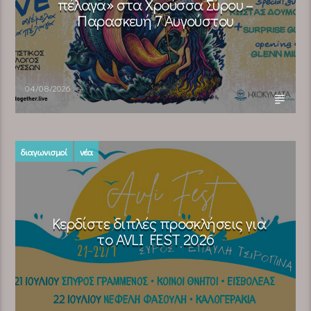
πέλαγα» στα Χρούσσα Σύρου –
Παρασκευή 7 Αυγούστου
04/08/2026
διαγωνισμοί
νέα
Κερδίστε διπλές προσκλήσεις για
το AVLI FEST 2026