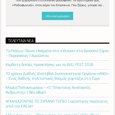
«Ραδιοφωνικά», στον αέρα του Empneusi. Που ξέρεις, μπορεί και
το δικό σου αγαπημένο τραγούδι να βρίσκεται μέσα σ’ αυτά!
Κάθε
βράδυ 20
:00 – 00:00
στον
Empneusi 107 FM
.
Info and episodes
ΤΕΛΕΥΤΑΊΑ ΝΈΑ
Τα Νήσων Τέκνα «Ανέμελα στα πέλαγα» στα Χρούσσα Σύρου
– Παρασκευή 7 Αυγούστου
Κερδίστε διπλές προσκλήσεις για το AVLI FEST 2026
10 χρόνια Διεθνές Φεστιβάλ Εκκλησιαστικού Οργάνου «ΑΝΩ»
– Ένας διεθνής πολιτιστικός θεσμός γιορτάζει στη Σύρο​
Μαρία Παπαγεωργίου – «Ο Τελευταίος Αναλογικός
Άνθρωπος» | Νέο album
ΑΓΚΑΛΙΑΖΟΝΤΑΣ ΤΟ ΣΥΡΙΑΝΟ ΤΟΠΙΟ | εικαστικός περίπατος
από την KYKLart
Μάκε Αντωνίου – “Στα χνάρια του ερημίτη” | Νέο album