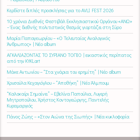
Κερδίστε διπλές προσκλήσεις για το AVLI FEST 2026
10 χρόνια Διεθνές Φεστιβάλ Εκκλησιαστικού Οργάνου «ΑΝΩ»
– Ένας διεθνής πολιτιστικός θεσμός γιορτάζει στη Σύρο​
Μαρία Παπαγεωργίου – «Ο Τελευταίος Αναλογικός
Άνθρωπος» | Νέο album
ΑΓΚΑΛΙΑΖΟΝΤΑΣ ΤΟ ΣΥΡΙΑΝΟ ΤΟΠΙΟ | εικαστικός περίπατος
από την KYKLart
Μάκε Αντωνίου – “Στα χνάρια του ερημίτη” | Νέο album
Χρυσούλα Κεχαγιόγλου – “Αποθήκη” | Νέο Άλμπουμ
“Καλοκαίρι Σημαίνει” – Εβελίνα Παπούλια, Λυγερή
Μητροπούλου, Χρήστος Κοντογεώργης, Παντελής
Κυραμαργιός
Πάνος Ζώης – «Στον Αιώνα της Σιωπής» | Νέα κυκλοφορία