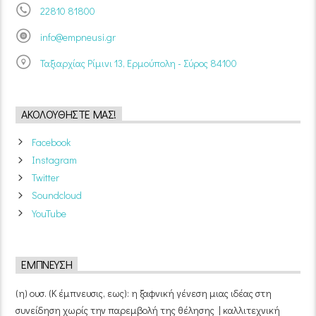
22810 81800
info@empneusi.gr
Ταξιαρχίας Ρίμινι 13, Ερμούπολη - Σύρος 84100
ΑΚΟΛΟΥΘΉΣΤΕ ΜΑΣ!
Facebook
Instagram
Twitter
Soundcloud
YouTube
ΈΜΠΝΕΥΣΗ
(η) ουσ. (Κ έμπνευσις, εως): η ξαφνική γένεση μιας ιδέας στη
συνείδηση χωρίς την παρεμβολή της θέλησης | καλλιτεχνική