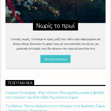
Νωρίς το πρωί
Ξυπνάς νωρίς; Ξυπνάμε κι εμείς μαζί σου. Μία ώρα αφιερωμένη σε
όλους όσους ξεκινούν τη μέρα τους με την ανατολή του ήλιου, με
μουσικές επιλογές που θα κάνουν την πρωινή ρουτίνα πιο
ευχάριστη!
"Νωρίς το πρωί" καθημερινά
(Δευτέρα - Παρασκευή)
06:00 - 07:00 στον Empneusi 107 FM
Info and episodes
ΤΕΛΕΥΤΑΊΑ ΝΈΑ
Γιώργος Νταλάρας «Ρεμπέτικο»: Μια μεγάλη μουσική βραδιά
στο πλαίσιο του Φεστιβάλ Ρεμπέτικου Σύρου
Τα Νήσων Τέκνα «Ανέμελα στα πέλαγα» στα Χρούσσα Σύρου
– Παρασκευή 7 Αυγούστου