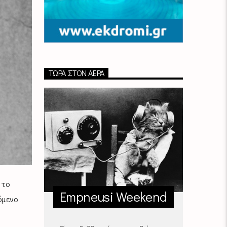
ΤΏΡΑ ΣΤΟΝ ΑΈΡΑ
 το
Empneusi Weekend
όμενο