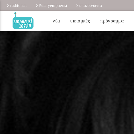
raditorial
#dailyempneusi
επικοινωνία
νέα
εκπομπές
πρόγραμμα