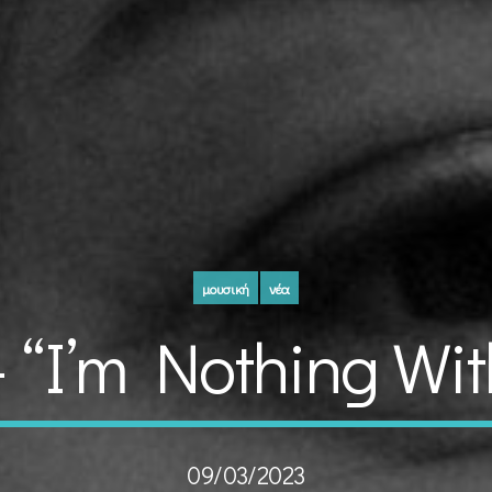
μουσική
νέα
 “I’m Nothing Wit
09/03/2023