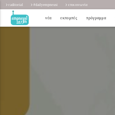
raditorial
#dailyempneusi
επικοινωνία
νέα
εκπομπές
πρόγραμμα