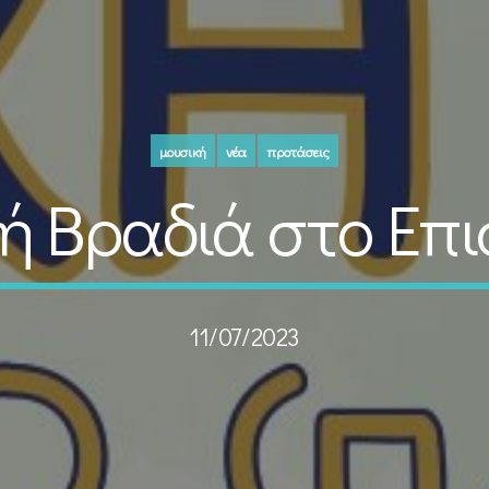
μουσική
νέα
προτάσεις
ή Βραδιά στο Επι
11/07/2023