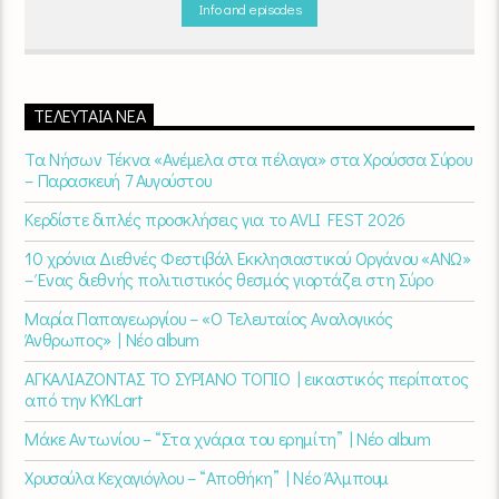
σκηνή
εναλλάσσονται αρμονικά, θυμίζοντάς μας πως δουλειά και
Info and episodes
τέχνη πάνε μαζί.
Καθημερινά
(Δευτέρα-Παρασκευή)
07:00 –
10:00
στον
Empneusi 107 FM
.
ΤΕΛΕΥΤΑΊΑ ΝΈΑ
Τα Νήσων Τέκνα «Ανέμελα στα πέλαγα» στα Χρούσσα Σύρου
– Παρασκευή 7 Αυγούστου
Κερδίστε διπλές προσκλήσεις για το AVLI FEST 2026
10 χρόνια Διεθνές Φεστιβάλ Εκκλησιαστικού Οργάνου «ΑΝΩ»
– Ένας διεθνής πολιτιστικός θεσμός γιορτάζει στη Σύρο​
Μαρία Παπαγεωργίου – «Ο Τελευταίος Αναλογικός
Άνθρωπος» | Νέο album
ΑΓΚΑΛΙΑΖΟΝΤΑΣ ΤΟ ΣΥΡΙΑΝΟ ΤΟΠΙΟ | εικαστικός περίπατος
από την KYKLart
Μάκε Αντωνίου – “Στα χνάρια του ερημίτη” | Νέο album
Χρυσούλα Κεχαγιόγλου – “Αποθήκη” | Νέο Άλμπουμ