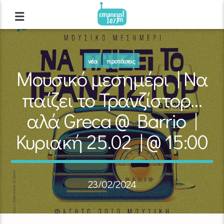
νέα
προτάσεις
Μουσικό μεσημέρι | Να
παίζει το Τρανζίστορ…
αλά Greca @ Barrio |
Κυριακή 25.02 | @ 15:00
23/02/2024