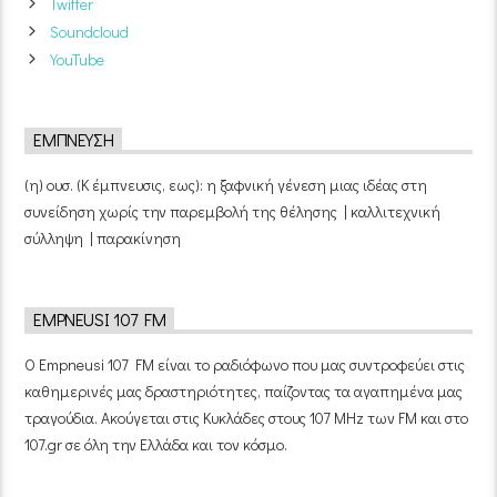
Twitter
Soundcloud
YouTube
ΈΜΠΝΕΥΣΗ
(η) ουσ. (Κ έμπνευσις, εως): η ξαφνική γένεση μιας ιδέας στη
συνείδηση χωρίς την παρεμβολή της θέλησης | καλλιτεχνική
σύλληψη | παρακίνηση
EMPNEUSI 107 FM
Ο Empneusi 107 FM είναι το ραδιόφωνο που μας συντροφεύει στις
καθημερινές μας δραστηριότητες, παίζοντας τα αγαπημένα μας
τραγούδια. Ακούγεται στις Κυκλάδες στους 107 MHz των FM και στο
107.gr σε όλη την Ελλάδα και τον κόσμο.