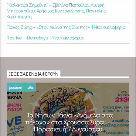
“Καλοκαίρι Σημαίνει” – Εβελίνα Παπούλια, Λυγερή
Μητροπούλου, Χρήστος Κοντογεώργης, Παντελής
Κυραμαργιός
Πάνος Ζώης – «Στον Αιώνα της Σιωπής» | Νέα κυκλοφορία
Restive – Homeboys | Νέα κυκλοφορία
ΊΣΩΣ ΣΑΣ ΕΝΔΙΑΦΈΡΟΥΝ
μουσική
νέα
Τα Νήσων Τέκνα «Ανέμελα στα
πέλαγα» στα Χρούσσα Σύρου –
Παρασκευή 7 Αυγούστου