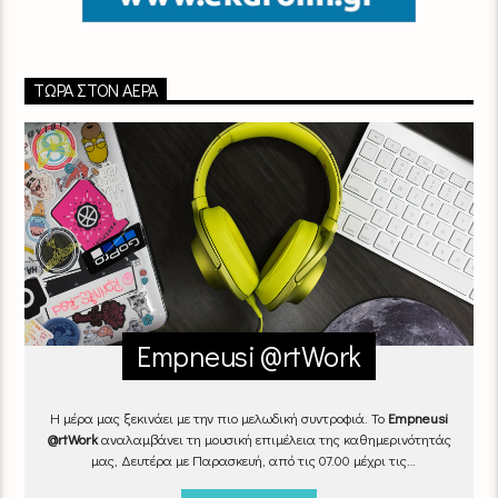
ΤΏΡΑ ΣΤΟΝ ΑΈΡΑ
Empneusi @rtWork
Η μέρα μας ξεκινάει με την πιο μελωδική συντροφιά. Το
Empneusi
@rtWork
αναλαμβάνει τη μουσική επιμέλεια της καθημερινότητάς
μας, Δευτέρα με Παρασκευή, από τις 07.00 μέχρι τις
10.00.
Επιλεγμένα τραγούδια
από την
εγχώρια
και τη
διεθνή