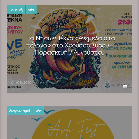
μουσική
νέα
Τα Νήσων Τέκνα «Ανέμελα στα
πέλαγα» στα Χρούσσα Σύρου –
Παρασκευή 7 Αυγούστου
04/08/2026
διαγωνισμοί
νέα