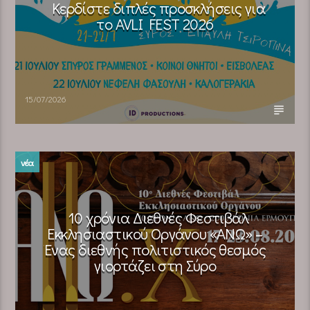
Κερδίστε διπλές προσκλήσεις για
το AVLI FEST 2026
15/07/2026
νέα
10 χρόνια Διεθνές Φεστιβάλ
Εκκλησιαστικού Οργάνου «ΑΝΩ» –
Ένας διεθνής πολιτιστικός θεσμός
γιορτάζει στη Σύρο​