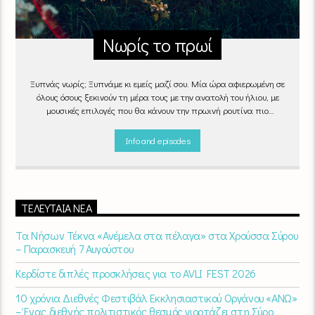
Νωρίς το πρωί
Ξυπνάς νωρίς; Ξυπνάμε κι εμείς μαζί σου. Μία ώρα αφιερωμένη σε
όλους όσους ξεκινούν τη μέρα τους με την ανατολή του ήλιου, με
μουσικές επιλογές που θα κάνουν την πρωινή ρουτίνα πιο
ευχάριστη!
"Νωρίς το πρωί" καθημερινά
(Δευτέρα - Παρασκευή)
06:00 - 07:00 στον Empneusi 107 FM
Info and episodes
ΤΕΛΕΥΤΑΊΑ ΝΈΑ
Τα Νήσων Τέκνα «Ανέμελα στα πέλαγα» στα Χρούσσα Σύρου
– Παρασκευή 7 Αυγούστου
Κερδίστε διπλές προσκλήσεις για το AVLI FEST 2026
10 χρόνια Διεθνές Φεστιβάλ Εκκλησιαστικού Οργάνου «ΑΝΩ»
– Ένας διεθνής πολιτιστικός θεσμός γιορτάζει στη Σύρο​