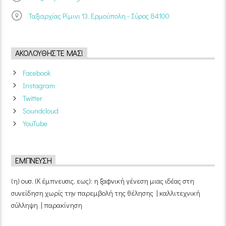
Ταξιαρχίας Ρίμινι 13, Ερμούπολη - Σύρος 84100
ΑΚΟΛΟΥΘΉΣΤΕ ΜΑΣ!
Facebook
Instagram
Twitter
Soundcloud
YouTube
ΈΜΠΝΕΥΣΗ
(η) ουσ. (Κ έμπνευσις, εως): η ξαφνική γένεση μιας ιδέας στη
συνείδηση χωρίς την παρεμβολή της θέλησης | καλλιτεχνική
σύλληψη | παρακίνηση