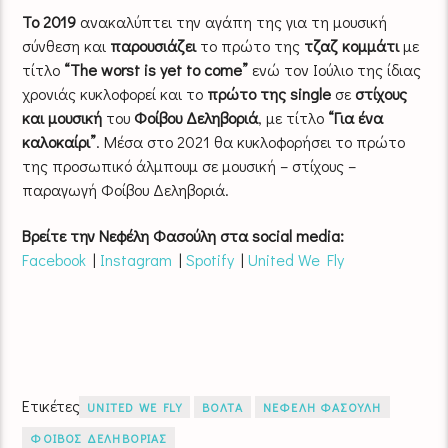
Το 2019
ανακαλύπτει την αγάπη της για τη μουσική
σύνθεση και
παρουσιάζει
το πρώτο της
τζαζ
κομμάτι
με
τίτλο
“The worst is yet to come”
ενώ τον Ιούλιο της ίδιας
χρονιάς κυκλοφορεί και το
πρώτο της single
σε
στίχους
και μουσική
του
Φοίβου Δεληβοριά
, με τίτλο
“Για ένα
καλοκαίρι”
. Μέσα στο 2021 θα κυκλοφορήσει το πρώτο
της προσωπικό άλμπουμ σε μουσική – στίχους –
παραγωγή Φοίβου Δεληβοριά.
Βρείτε την Νεφέλη Φασούλη στα social media:
Facebook
|
Instagram
|
Spotify
|
United We Fly
Ετικέτες
UNITED WE FLY
ΒΟΛΤΑ
ΝΕΦΕΛΗ ΦΑΣΟΥΛΗ
ΦΟΙΒΟΣ ΔΕΛΗΒΟΡΙΑΣ