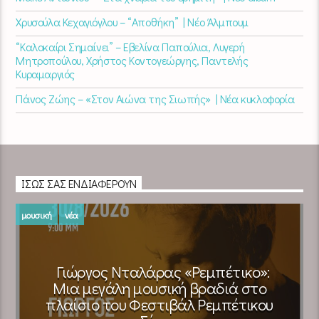
Χρυσούλα Κεχαγιόγλου – “Αποθήκη” | Νέο Άλμπουμ
“Καλοκαίρι Σημαίνει” – Εβελίνα Παπούλια, Λυγερή
Μητροπούλου, Χρήστος Κοντογεώργης, Παντελής
Κυραμαργιός
Πάνος Ζώης – «Στον Αιώνα της Σιωπής» | Νέα κυκλοφορία
ΊΣΩΣ ΣΑΣ ΕΝΔΙΑΦΈΡΟΥΝ
μουσική
νέα
Γιώργος Νταλάρας «Ρεμπέτικο»:
Μια μεγάλη μουσική βραδιά στο
πλαίσιο του Φεστιβάλ Ρεμπέτικου