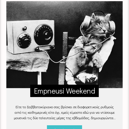
Empneusi Weekend
Είτε το Σαββατοκύριακο σας βρίσκει σε διαφορετικούς ρυθμούς
από τις καθημερινές είτε όχι, εμείς είμαστε εδώ για να ντύσουμε
μουσικά τις δύο τελευταίες μέρες της εβδομάδας, δημιουργώντας
μία μελωδική συνήθεια για ό,τι κι αν κάνετε.