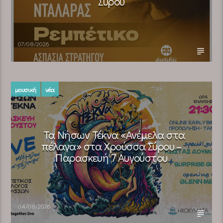
Σύρου
07/08/2026
μουσική
νέα
Τα Νήσων Τέκνα «Ανέμελα στα
πέλαγα» στα Χρούσσα Σύρου –
Παρασκευή 7 Αυγούστου
04/08/2026