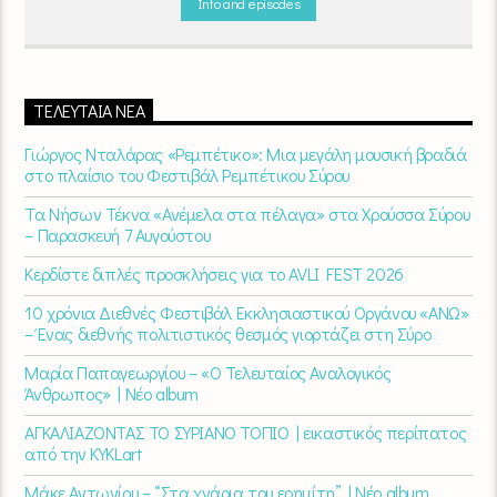
Info and episodes
ΤΕΛΕΥΤΑΊΑ ΝΈΑ
Γιώργος Νταλάρας «Ρεμπέτικο»: Μια μεγάλη μουσική βραδιά
στο πλαίσιο του Φεστιβάλ Ρεμπέτικου Σύρου
Τα Νήσων Τέκνα «Ανέμελα στα πέλαγα» στα Χρούσσα Σύρου
– Παρασκευή 7 Αυγούστου
Κερδίστε διπλές προσκλήσεις για το AVLI FEST 2026
10 χρόνια Διεθνές Φεστιβάλ Εκκλησιαστικού Οργάνου «ΑΝΩ»
– Ένας διεθνής πολιτιστικός θεσμός γιορτάζει στη Σύρο​
Μαρία Παπαγεωργίου – «Ο Τελευταίος Αναλογικός
Άνθρωπος» | Νέο album
ΑΓΚΑΛΙΑΖΟΝΤΑΣ ΤΟ ΣΥΡΙΑΝΟ ΤΟΠΙΟ | εικαστικός περίπατος
από την KYKLart
Μάκε Αντωνίου – “Στα χνάρια του ερημίτη” | Νέο album