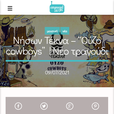
μουσική
νέα
Νήσων Τέκνα – “Ούζο
cowboys” | Νέο τραγούδι
09/07/2021