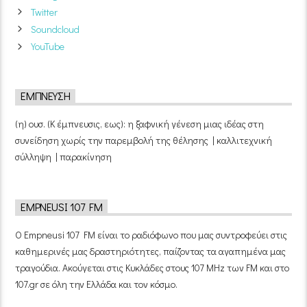
Twitter
Soundcloud
YouTube
ΈΜΠΝΕΥΣΗ
(η) ουσ. (Κ έμπνευσις, εως): η ξαφνική γένεση μιας ιδέας στη
συνείδηση χωρίς την παρεμβολή της θέλησης | καλλιτεχνική
σύλληψη | παρακίνηση
EMPNEUSI 107 FM
Ο Empneusi 107 FM είναι το ραδιόφωνο που μας συντροφεύει στις
καθημερινές μας δραστηριότητες, παίζοντας τα αγαπημένα μας
τραγούδια. Ακούγεται στις Κυκλάδες στους 107 MHz των FM και στο
107.gr σε όλη την Ελλάδα και τον κόσμο.