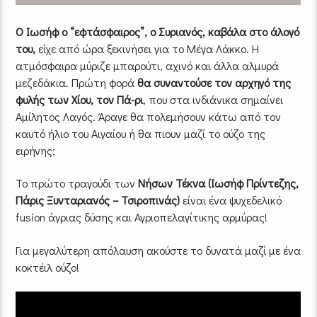
Ο Ιωσήφ ο “εφτάσφαιρος”, ο Συριανός,
καβάλα στο άλογό
του,
είχε από ώρα ξεκινήσει για το Μέγα Λάκκο. Η
ατμόσφαιρα μύριζε μπαρούτι, αχινό και άλλα αλμυρά
μεζεδάκια. Πρώτη φορά
θα συναντούσε τον αρχηγό της
φυλής των Χίου,
τον Πά-ρι
, που στα ινδιάνικα σημαίνει
Αμίλητος Λαγός. Άραγε θα πολεμήσουν κάτω από τον
καυτό ήλιο του Αιγαίου ή θα πιουν μαζί το ούζο της
ειρήνης;
Το πρώτο τραγούδι των
Νήσων Τέκνα (Ιωσήφ Πρίντεζης,
Πάρις Ξυνταριανός – Τσιροπινάς)
είναι ένα ψυχεδελικό
fusion άγριας δύσης και Αγριοπελαγίτικης αρμύρας!
Για μεγαλύτερη απόλαυση ακούστε το δυνατά μαζί με ένα
κοκτέιλ ούζο!