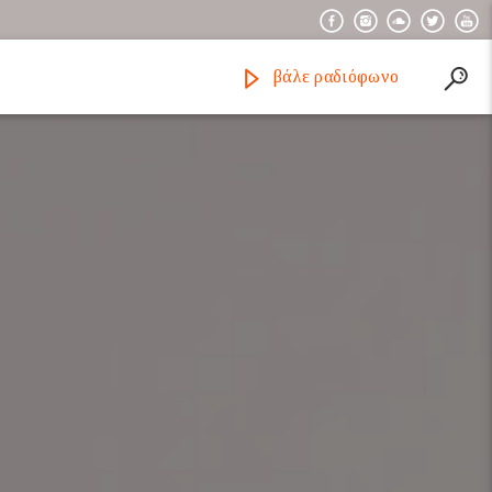
βάλε ραδιόφωνο