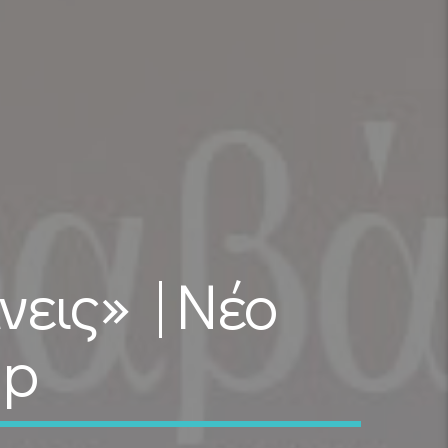
εις» | Νέο
ip