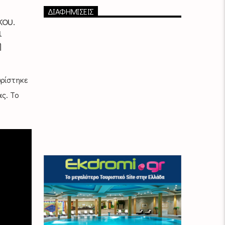
ΔΙΑΦΗΜΙΣΕΙΣ
ου.
ι
η
υρίστηκε
ς. Το