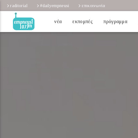
raditorial
#dailyempneusi
επικοινωνία
νέα
εκπομπές
πρόγραμμα