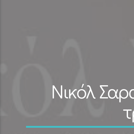
Νικόλ Σαρ
τ