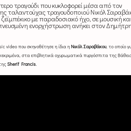
εύτερο τραγούδι που κυκλοφορεί μέσα από τον
της ταλαντούχας τραγουδοποιού Νικόλ Σαραβάκ
 ζεϊμπέκικο με παραδοσιακό ήχο, σε μουσική κα
εμπνευσμένη ενορχήστρωση ανήκει στον Δημήτρ
c video που σκηνοθέτησε η ίδια η
Νικόλ Σαραβάκου
, το οποίο γ
γκεκριμένα, στα επιβλητικά οχυρωματικά πυργόσπιτα της Βάθεια
 της
Sherif Francis
.