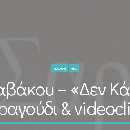
μουσική
νέα
αβάκου – «Δεν Κάν
ραγούδι & videocl