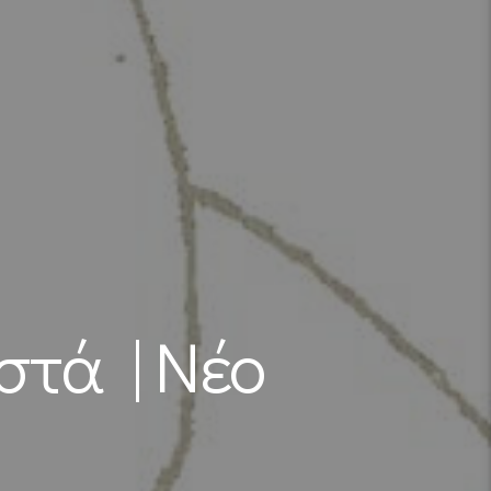
στά | Νέο