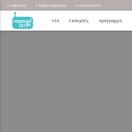
raditorial
#dailyempneusi
επικοινωνία
νέα
εκπομπές
πρόγραμμα