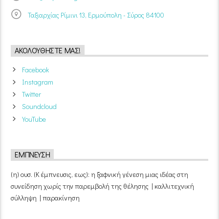
Ταξιαρχίας Ρίμινι 13, Ερμούπολη - Σύρος 84100
ΑΚΟΛΟΥΘΉΣΤΕ ΜΑΣ!
Facebook
Instagram
Twitter
Soundcloud
YouTube
ΈΜΠΝΕΥΣΗ
(η) ουσ. (Κ έμπνευσις, εως): η ξαφνική γένεση μιας ιδέας στη
συνείδηση χωρίς την παρεμβολή της θέλησης | καλλιτεχνική
σύλληψη | παρακίνηση