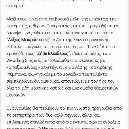
εκπομπή.
Μαζί τους, τρία από τα βασικά μέλη της μπάντας της
εκπομπής, ο Βύρων Τσουράπης (μπάσο, τραγούδι) με τα
όμορφα τραγούδια του από τον προσωπικό του δίσκο
“
Λέξεις Μακρόσυρτες
“, ο Λάμπης Κουντουρόγιαννης
(κιθάρα, τραγούδι) με το νέο του project “ΡΙΖΕΣ” και το
τραγούδι τους “
Ζήσε Ελεύθερος
“, ιδρυτικό μέλος των
Wedding Singers, με πολυάριθμες συνεργασίες με
καταξιωμένους καλλιτέχνες, ο Θανάσης Τσακιράκης
(τύμπανα, φωνητικά) με το μοναδικό του ταλέντο
συμπληρώνει δυναμικά και απογειώνει με τον ήχο του
όλα τα είδη μουσικής καθώς και μια ομάδα εξαιρετικών
μουσικών.
Οι συναυλίες θα περιέχουν τα πιο γνωστά τραγούδια από
το ρεπερτόριο των δυο καλλιτεχνών, αλλά και
επιλεγμένα στιγμιότυπα από τις εντυπωσιακές ενάρξεις
της εκπομπής. Ο Νίκος συνδυάζει με μαεστρία τα πιο