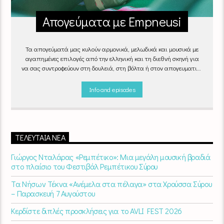
Απογεύματα με Empneusi
Τα απογεύματά μας κυλούν αρμονικά, μελωδικά και μουσικά με
αγαπημένες επιλογές από την ελληνική και τη διεθνή σκηνή για
να σας συντροφεύουν στη δουλειά, στη βόλτα ή στον απογευματινό
καφέ στην πιο αναπαυτική γωνιά του σπιτιού σας.
"Απογεύματα
με Empneusi", Καθημερινά & Σαββατοκύριακα 17:00 – 20:00.
Info and episodes
ΤΕΛΕΥΤΑΊΑ ΝΈΑ
Γιώργος Νταλάρας «Ρεμπέτικο»: Μια μεγάλη μουσική βραδιά
στο πλαίσιο του Φεστιβάλ Ρεμπέτικου Σύρου
Τα Νήσων Τέκνα «Ανέμελα στα πέλαγα» στα Χρούσσα Σύρου
– Παρασκευή 7 Αυγούστου
Κερδίστε διπλές προσκλήσεις για το AVLI FEST 2026