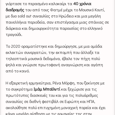
γιόρτασε το περασμένο καλοκαίρι τα
40 χρόνια
διαδρομής
του από τους Φατμέ μέχρι το Μουσικό Κουτί,
με δυο sold out συναυλίες στο Ηρώδειο και μια μεγάλη
πανελλήνια περιοδεία, σαν επιστέγασμα μιας σπάνιας σε
διάρκεια και δημιουργικότητα παρουσίας στο ελληνικό
τραγούδι.
Το 2020 οραματίστηκε και δημιούργησε, με μια ομάδα
εκλεκτών συνεργατών, την εκπομπή που άλλαξε τα
τηλεοπτικά μουσικά δεδομένα, έβαλε τον πήχη πολύ
ψηλά και γνώρισε πρωτοφανή αναγνώριση και αγάπη
από το κοινό.
Η εξαιρετική ερμηνεύτρια, Ρένα Μόρφη, που ξεκίνησε με
το συγκρότημα
Ιμάμ Μπαϊλντί
και ξεχώρισε για τις
πρωτότυπες διασκευές του και για τις πολυάριθμες
συναυλίες σε διεθνή φεστιβάλ σε Ευρώπη και ΗΠΑ,
ακολούθησε πολύ επιτυχημένη μοναχική πορεία και έχει
κάνει μεγάλη αίσθηση με τις ερμηνείες της στην