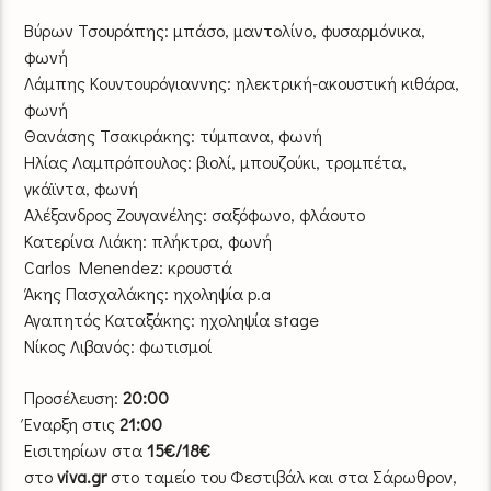
Βύρων Τσουράπης: μπάσο, μαντολίνο, φυσαρμόνικα,
φωνή
Λάμπης Κουντουρόγιαννης: ηλεκτρική-ακουστική κιθάρα,
φωνή
Θανάσης Τσακιράκης: τύμπανα, φωνή
Ηλίας Λαμπρόπουλος: βιολί, μπουζούκι, τρομπέτα,
γκάϊντα, φωνή
Αλέξανδρος Ζουγανέλης: σαξόφωνο, φλάουτο
Κατερίνα Λιάκη: πλήκτρα, φωνή
Carlos Menendez: κρουστά
Άκης Πασχαλάκης: ηχοληψία p.a
Αγαπητός Καταξάκης: ηχοληψία stage
Νίκος Λιβανός: φωτισμοί
Προσέλευση:
20:00
Έναρξη στις
21:00
Eισιτηρίων στα
15€/18€
στο
viva.gr
στο ταμείο του Φεστιβάλ και στα Σάρωθρον,