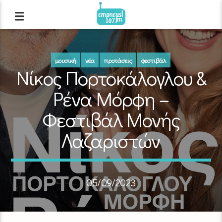
μουσική
νέα
προτάσεις
φεστιβάλ
Νίκος Πορτοκάλογλου &
Ρένα Μόρφη –
Φεστιβάλ Μονής
Λαζαριστών
05/09/2023