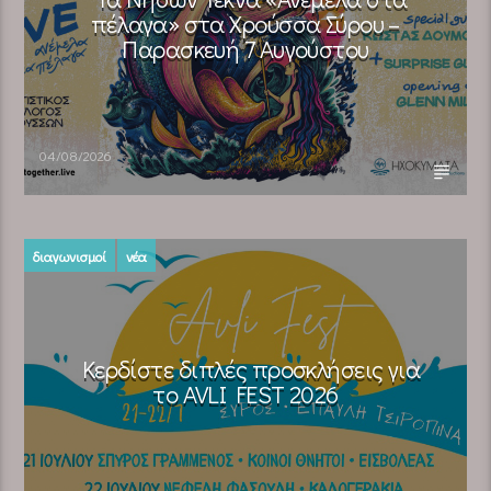
πέλαγα» στα Χρούσσα Σύρου –
Παρασκευή 7 Αυγούστου
04/08/2026
διαγωνισμοί
νέα
Κερδίστε διπλές προσκλήσεις για
το AVLI FEST 2026