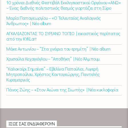
10 χρόνια Διεθνές Φεστιβάλ Εκκλησιαστικού Οργάνου «ΑΝΩ»
– Ένας διεθνής πολιτιστικός θεσμός γιορτάζει στη Σύρο​
Μαρία Παπαγεωργίου – «Ο Τελευταίος Αναλογικός
Άνθρωπος» | Νέο album
ΑΓΚΑΛΙΑΖΟΝΤΑΣ ΤΟ ΣΥΡΙΑΝΟ ΤΟΠΙΟ | εικαστικός περίπατος
από την KYKLart
Μάκε Αντωνίου – “Στα χνάρια του ερημίτη” | Νέο album
Χρυσούλα Κεχαγιόγλου – “Αποθήκη” | Νέο Άλμπουμ
“Καλοκαίρι Σημαίνει” – Εβελίνα Παπούλια, Λυγερή
Μητροπούλου, Χρήστος Κοντογεώργης, Παντελής
Κυραμαργιός
Πάνος Ζώης – «Στον Αιώνα της Σιωπής» | Νέα κυκλοφορία
ΊΣΩΣ ΣΑΣ ΕΝΔΙΑΦΈΡΟΥΝ