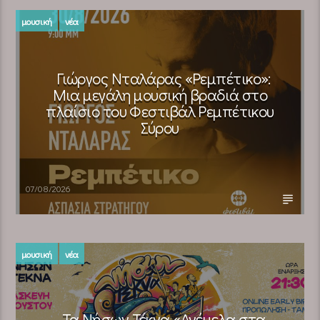
μουσική
νέα
Γιώργος Νταλάρας «Ρεμπέτικο»:
Μια μεγάλη μουσική βραδιά στο
πλαίσιο του Φεστιβάλ Ρεμπέτικου
Σύρου
07/08/2026
μουσική
νέα
Τα Νήσων Τέκνα «Ανέμελα στα