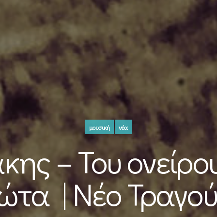
μουσική
νέα
άκης – Του ονείρο
ώτα | Nέο Τραγού