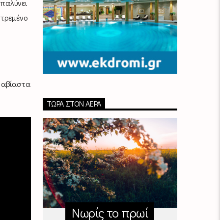
απαλύνει
ατρεμένο
ε αβίαστα
ΤΏΡΑ ΣΤΟΝ ΑΈΡΑ
Νωρίς το πρωί