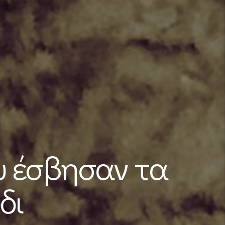
υ έσβησαν τα
δι