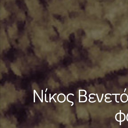
Νίκος Βενετ
φ