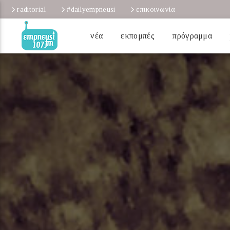
raditorial
#dailyempneusi
επικοινωνία
νέα
εκπομπές
πρόγραμμα