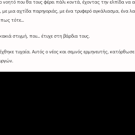
ο νοητό που θα τους φέρει πάλι κοντά, έχοντας την ελπίδα να 
, με μια αχτίδα παρηγοριάς, με ένα τρυφερό αγκάλιασμα, ένα λ
 Όπως τότε…
ακιά στιγμή, που… έτυχε στη βάρδια τους.
λέχθηκε τυχαία. Αυτός ο νέος και σεμνός ερμηνευτής, κατόρθωσ
υργών.