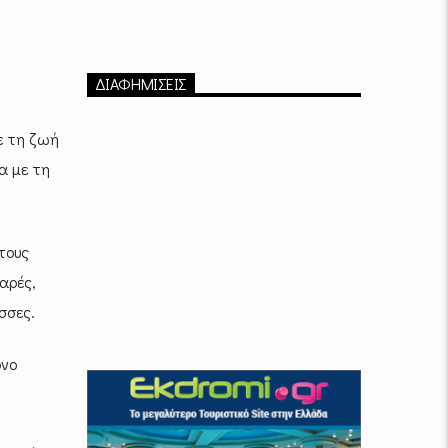
ΔΙΑΦΗΜΙΣΕΙΣ
ε τη ζωή
α με τη
τους
αρές,
σσες.
όνο